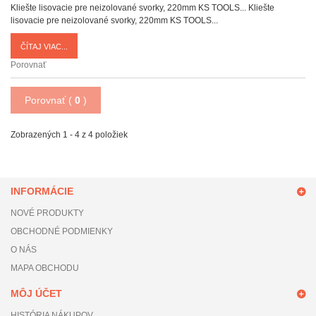
Kliešte lisovacie pre neizolované svorky, 220mm KS TOOLS...
Kliešte
lisovacie pre neizolované svorky, 220mm KS TOOLS...
ČÍTAJ VIAC...
Porovnať
Porovnať (
0
)
Zobrazených 1 - 4 z 4 položiek
INFORMÁCIE
NOVÉ PRODUKTY
OBCHODNÉ PODMIENKY
O NÁS
MAPA OBCHODU
MÔJ ÚČET
HISTÓRIA NÁKUPOV