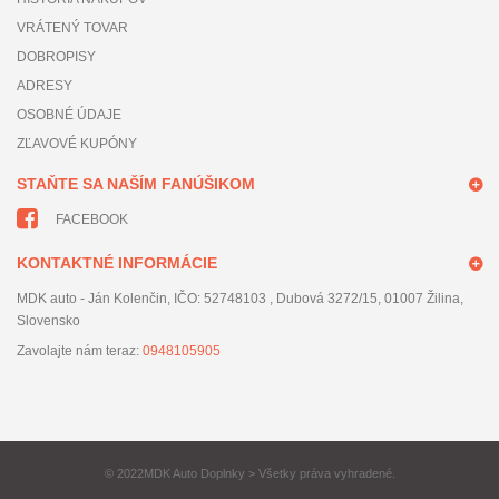
VRÁTENÝ TOVAR
DOBROPISY
ADRESY
OSOBNÉ ÚDAJE
ZĽAVOVÉ KUPÓNY
STAŇTE SA NAŠÍM FANÚŠIKOM
FACEBOOK
KONTAKTNÉ INFORMÁCIE
MDK auto - Ján Kolenčin, IČO: 52748103 , Dubová 3272/15, 01007 Žilina,
Slovensko
Zavolajte nám teraz:
0948105905
© 2022MDK Auto Doplnky > Všetky práva vyhradené.