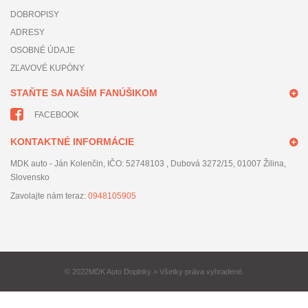
DOBROPISY
ADRESY
OSOBNÉ ÚDAJE
ZĽAVOVÉ KUPÓNY
STAŇTE SA NAŠÍM FANÚŠIKOM
FACEBOOK
KONTAKTNÉ INFORMÁCIE
MDK auto - Ján Kolenčin, IČO: 52748103 , Dubová 3272/15, 01007 Žilina,
Slovensko
Zavolajte nám teraz:
0948105905
© 2022MDK Auto Doplnky > Všetky práva vyhradené.