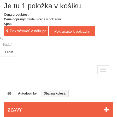
Je tu 1 položka v košíku.
Cena produktov:
Cena dopravy:
bude určená v pokladni
Spolu
Pokračovať v nákupe
Pokračujte k pokladni
Hľadať
Toggle
navigatio
Autodoplnky
Obal na kolesá
ZĽAVY