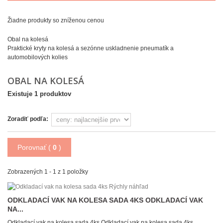
Žiadne produkty so zníženou cenou
Obal na kolesá
Praktické kryty na kolesá a sezónne uskladnenie pneumatík a
automobilových kolies
OBAL NA KOLESÁ
Existuje 1 produktov
Zoradiť podľa:
Porovnať (
0
)
Zobrazených 1 - 1 z 1 položky
Rýchly náhľad
ODKLADACÍ VAK NA KOLESA SADA 4KS
ODKLADACÍ VAK
NA...
Odkladací vak na kolesa sada 4ks
Odkladací vak na kolesa sada 4ks