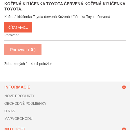
KOŽENÁ KĽÚČENKA TOYOTA ČERVENÁ
KOŽENÁ KĽÚČENKA
TOYOTA...
Kožená kľúčenka Toyota červená
Kožená kľúčenka Toyota červená
ČÍTAJ VIAC...
Porovnať
Porovnať (
0
)
Zobrazených 1 - 4 z 4 položiek
INFORMÁCIE
NOVÉ PRODUKTY
OBCHODNÉ PODMIENKY
O NÁS
MAPA OBCHODU
MÔJ ÚČET