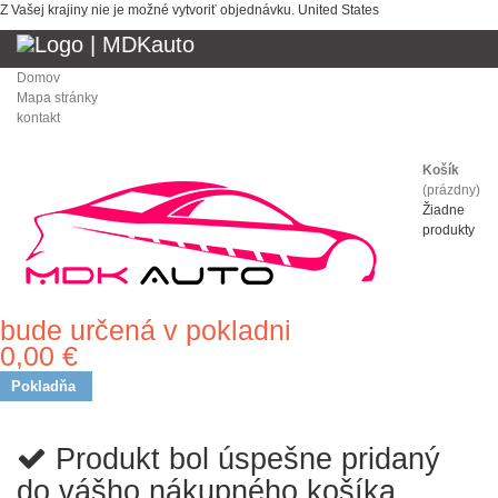
Z Vašej krajiny nie je možné vytvoriť objednávku.
United States
Domov
Mapa stránky
kontakt
Košík
(prázdny)
Žiadne
produkty
bude určená v pokladni
Doprava
0,00 €
Spolu
Pokladňa
Produkt bol úspešne pridaný
do vášho nákupného košíka