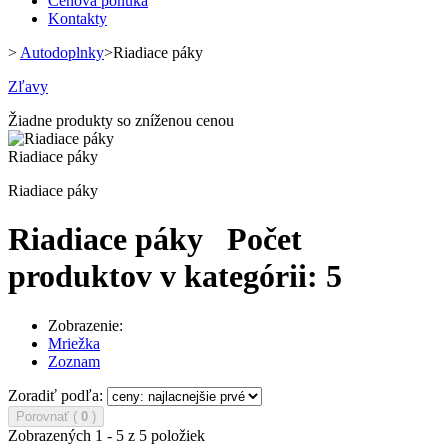
Cenová ponuka
Kontakty
>
Autodoplnky
>
Riadiace páky
Zľavy
Žiadne produkty so zníženou cenou
Riadiace páky
Riadiace páky
Riadiace páky
Počet
produktov v kategórii: 5
Zobrazenie:
Mriežka
Zoznam
Zoradiť podľa:
Porovnať (
0
)
Zobrazených 1 - 5 z 5 položiek