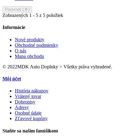
Porovnať (
0
)
Zobrazených 1 - 5 z 5 položiek
Informácie
Nové produkty
Obchodné podmienky
O nás
Mapa obchodu
© 2022MDK Auto Doplnky > Všetky práva vyhradené.
Môj účet
História nákupov
Vrátený tovar
Dobropisy
Adresy
Osobné údaje
Zľavové kupóny
Staňte sa naším fanúšikom