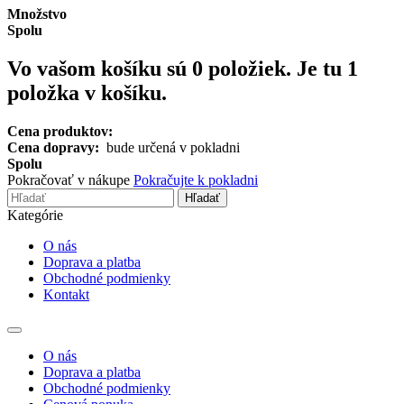
Množstvo
Spolu
Vo vašom košíku sú
0
položiek.
Je tu 1
položka v košíku.
Cena produktov:
Cena dopravy:
bude určená v pokladni
Spolu
Pokračovať v nákupe
Pokračujte k pokladni
Hľadať
Kategórie
O nás
Doprava a platba
Obchodné podmienky
Kontakt
Toggle
navigation
O nás
Doprava a platba
Obchodné podmienky