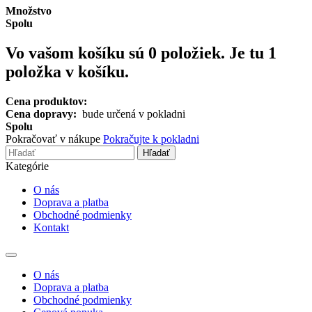
Množstvo
Spolu
Vo vašom košíku sú
0
položiek.
Je tu 1
položka v košíku.
Cena produktov:
Cena dopravy:
bude určená v pokladni
Spolu
Pokračovať v nákupe
Pokračujte k pokladni
Hľadať
Kategórie
O nás
Doprava a platba
Obchodné podmienky
Kontakt
Toggle
navigation
O nás
Doprava a platba
Obchodné podmienky