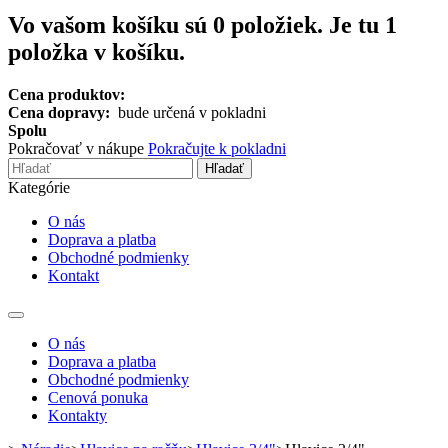
Vo vašom košíku sú
0
položiek.
Je tu 1
položka v košíku.
Cena produktov:
Cena dopravy:
bude určená v pokladni
Spolu
Pokračovať v nákupe
Pokračujte k pokladni
Hľadať
Kategórie
O nás
Doprava a platba
Obchodné podmienky
Kontakt
Toggle
navigation
O nás
Doprava a platba
Obchodné podmienky
Cenová ponuka
Kontakty