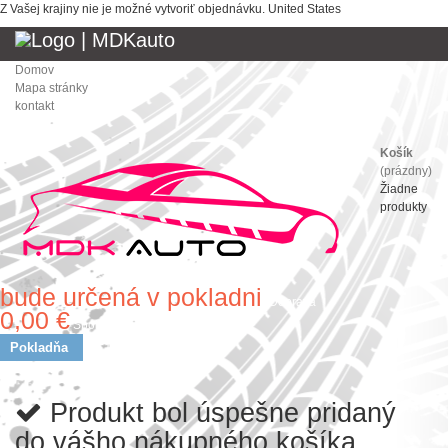
Z Vašej krajiny nie je možné vytvoriť objednávku.
United States
Domov
Mapa stránky
kontakt
Košík
(prázdny)
Žiadne
produkty
bude určená v pokladni
Doprava
0,00 €
Spolu
Pokladňa
Produkt bol úspešne pridaný
do vášho nákupného košíka