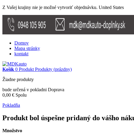
Z Vašej krajiny nie je možné vytvoriť objednávku.
United States
Domov
Mapa stránky
kontakt
Košík
0
Produkt
Produkty
(prázdny)
Žiadne produkty
bude určená v pokladni
Doprava
0,00 €
Spolu
Pokladňa
Produkt bol úspešne pridaný do vášho nák
Množstvo