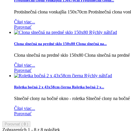
Protislnečná clona vonkajšia 150x70cm
Protislnečná clona...
Protislnečná clona vonkajšia 150x70cm
Protislnečná clona vo
Čítaj viac...
Porovnať
Rýchly náhľad
Clona slnečná na predné sklo 150x80
Clona slnečná na...
Clona slnečná na predné sklo 150x80
Clona slnečná na predné
Čítaj viac...
Porovnať
Rýchly náhľad
Roletka bočná 2 x 43x58cm čierna
Roletka bočná 2 x...
Slnečné clony na bočné okno - roletka
Slnečné clony na bočné 
Čítaj viac...
Porovnať
Porovnať (
0
)
Zobrazených 1 - 8 z 8 položiek