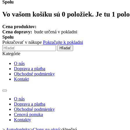
Spolu
Vo vašom košíku sú
0
položiek.
Je tu 1 pol
Cena produktov:
Cena dopravy:
bude určená v pokladni
Spolu
Pokračovať v nákupe
Pokračujte k pokladni
Hľadať
Kategórie
O nás
Doprava a platba
Obchodné podmienky
Kontakt
Toggle
navigation
O nás
Doprava a platba
Obchodné podmienky
Cenová ponuka
Kontakty
>
Autodoplnky
>
Clony na okná
>
Slnečná