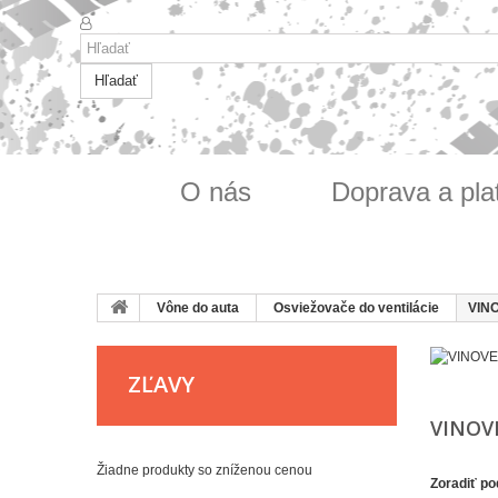
Hľadať
O nás
Doprava a pla
Vône do auta
Osviežovače do ventilácie
VIN
ZĽAVY
VINOV
Žiadne produkty so zníženou cenou
Zoradiť po