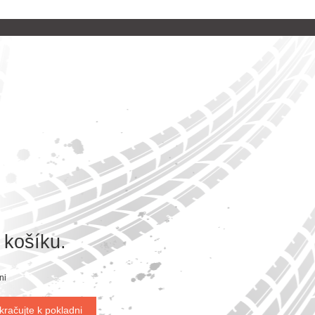
 košíku.
ni
kračujte k pokladni