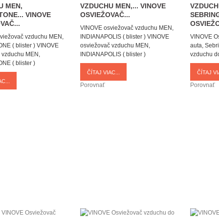
U MEN,
VZDUCHU MEN,...
VINOVE
VZDUCH
TONE...
VINOVE
OSVIEŽOVAČ...
SEBRIN
VAČ...
OSVIEŽO
VINOVE osviežovač vzduchu MEN,
viežovač vzduchu MEN,
INDIANAPOLIS ( blister )
VINOVE
VINOVE Os
E ( blister )
VINOVE
osviežovač vzduchu MEN,
auta, Sebr
č vzduchu MEN,
INDIANAPOLIS ( blister )
vzduchu do
E ( blister )
ČÍTAJ VIAC...
ČÍTAJ VI
C...
Porovnať
Porovnať