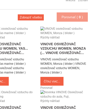
Mriežka
Zoznam
Porovnať (
0
)
Zobraziť všetko
hľad
Rýchly náhľad
 OSVIEŽOVAČ
VINOVE OSVIEŽOVAČ
 WOMEN, YAS...
VZDUCHU WOMEN, MONZA
OSVIEŽOVAČ...
(...
VINOVE OSVIEŽOVAČ...
viežovač vzduchu
VINOVE osviežovač vzduchu
 marine ( blister )
WOMEN, Monza ( blister )
VINOVE
viežovač vzduchu
osviežovač vzduchu WOMEN,
 marine ( blister )
Monza ( blister )
AC...
ČÍTAJ VIAC...
Porovnať
hľad
Rýchly náhľad
 OSVIEŽOVAČ
VINOVE OSVIEŽOVAČ