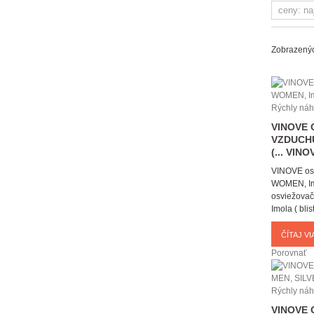
Zobrazenýc
Rýchly náh
VINOVE 
VZDUCH
(...
VINOV
VINOVE os
WOMEN, Imol
osviežova
Imola ( blis
ČÍTAJ VIA
Porovnať
Rýchly náh
VINOVE 