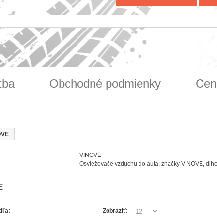
tba
Obchodné podmienky
Cen
OVE
VINOVE
Osviežovače vzduchu do auta, značky VINOVE, dlhot
E
dľa:
Zobraziť: