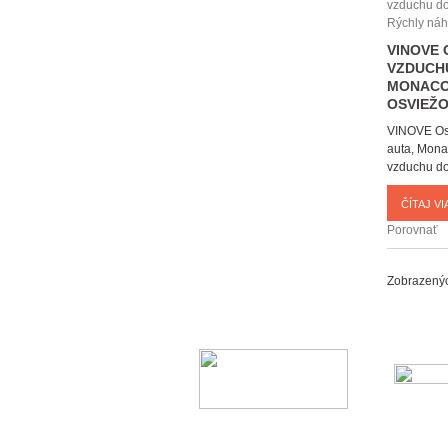
Rýchly náh
VINOVE 
VZDUCHU
MONAC
OSVIEŽO
VINOVE Os
auta, Mon
vzduchu do
ČÍTAJ VIA
Porovnať
Zobrazenýc