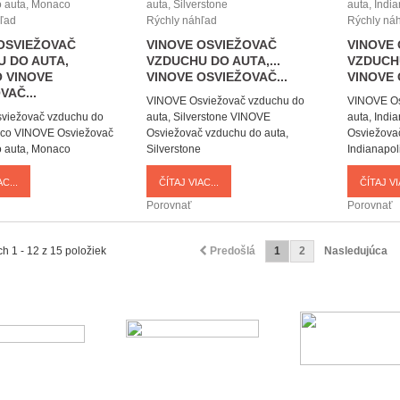
ľad
Rýchly náhľad
Rýchly ná
OSVIEŽOVAČ
VINOVE OSVIEŽOVAČ
VINOVE
 DO AUTA,
VZDUCHU DO AUTA,...
VZDUCHU
O
VINOVE
VINOVE OSVIEŽOVAČ...
VINOVE 
VAČ...
VINOVE Osviežovač vzduchu do
VINOVE Os
viežovač vzduchu do
auta, Silverstone
VINOVE
auta, Indi
aco
VINOVE Osviežovač
Osviežovač vzduchu do auta,
Osviežovač
 auta, Monaco
Silverstone
Indianapol
C...
ČÍTAJ VIAC...
ČÍTAJ VI
Porovnať
Porovnať
h 1 - 12 z 15 položiek
Predošlá
1
2
Nasledujúca