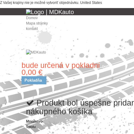
Z Vašej krajiny nie je možné vytvoriť objednávku.
United States
Domov
Mapa stránky
kontakt
bude určená v pokladni
Doprava
0,00 €
Spolu
Pokladňa
Produkt bol úspešne prida
nákupného košíka
Množstvo
Spolu