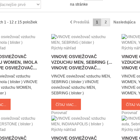
na stránke
h 1 - 12 z 15 položiek
Predošlá
1
2
Nasledujúca
ľad
Rýchly náhľad
Rýchly ná
OSVIEŽOVAČ
VINOVE OSVIEŽOVAČ
VINOVE
U WOMEN, IMOLA
VZDUCHU MEN, SEBRING (...
VZDUCHU
E OSVIEŽOVAČ...
VINOVE OSVIEŽOVAČ...
VINOVE 
viežovač vzduchu
VINOVE osviežovač vzduchu MEN,
VINOVE os
a ( blister )
VINOVE
SEBRING ( blister )
VINOVE
WOMEN, Yas
č vzduchu WOMEN,
osviežovač vzduchu MEN,
VINOVE os
ter )
SEBRING ( blister )
WOMEN, Yas
C...
ČÍTAJ VIAC...
ČÍTAJ VI
Porovnať
Porovnať
ľad
Rýchly náhľad
Rýchly ná
OSVIEŽOVAČ
VINOVE OSVIEŽOVAČ
VINOVE