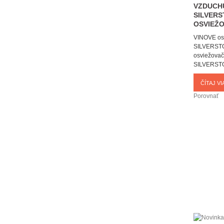
VZDUCH
SILVERS
OSVIEŽO
VINOVE os
SILVERSTON
osviežova
SILVERSTON
ČÍTAJ VIA
Porovnať