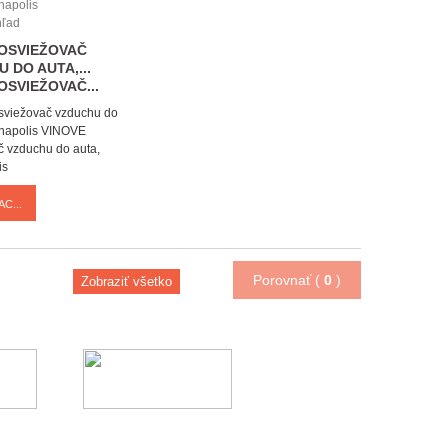
hľad
 OSVIEŽOVAČ
 DO AUTA,...
OSVIEŽOVAČ...
viežovač vzduchu do
anapolis
VINOVE
 vzduchu do auta,
is
AC...
Porovnať (
0
)
Zobraziť všetko