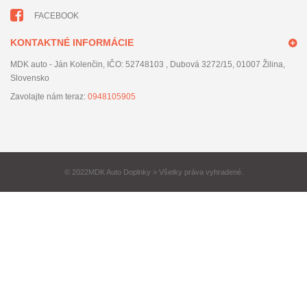
FACEBOOK
KONTAKTNÉ INFORMÁCIE
MDK auto - Ján Kolenčin, IČO: 52748103 , Dubová 3272/15, 01007 Žilina,
Slovensko
Zavolajte nám teraz:
0948105905
© 2022MDK Auto Doplnky > Všetky práva vyhradené.