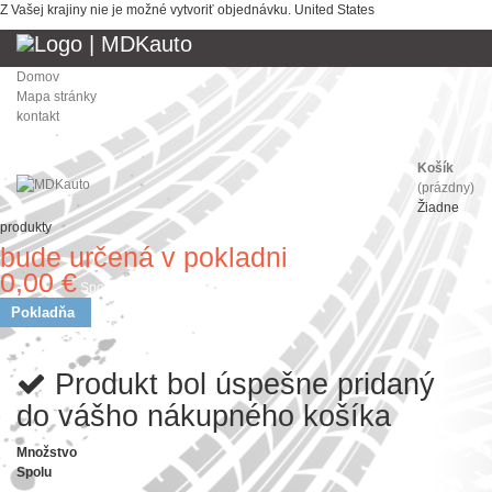
Z Vašej krajiny nie je možné vytvoriť objednávku.
United States
Domov
Mapa stránky
kontakt
Košík
(prázdny)
Žiadne
produkty
bude určená v pokladni
Doprava
0,00 €
Spolu
Pokladňa
Produkt bol úspešne pridaný
do vášho nákupného košíka
Množstvo
Spolu