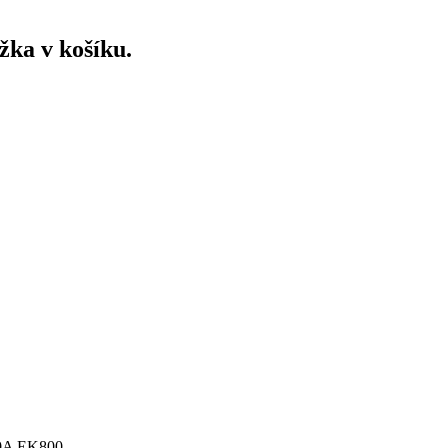
ožka v košíku.
0A EK800