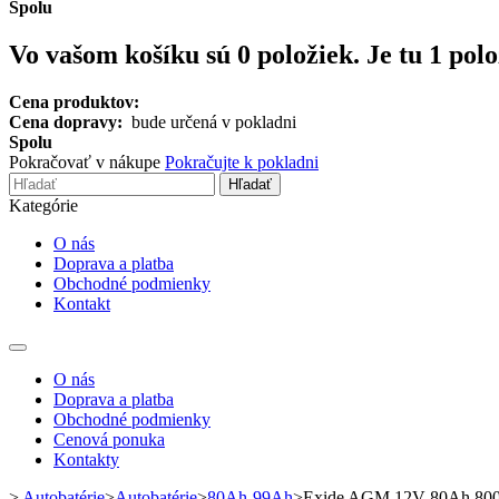
Spolu
Vo vašom košíku sú
0
položiek.
Je tu 1 pol
Cena produktov:
Cena dopravy:
bude určená v pokladni
Spolu
Pokračovať v nákupe
Pokračujte k pokladni
Hľadať
Kategórie
O nás
Doprava a platba
Obchodné podmienky
Kontakt
Toggle
navigation
O nás
Doprava a platba
Obchodné podmienky
Cenová ponuka
Kontakty
>
Autobatérie
>
Autobatérie
>
80Ah-99Ah
>
Exide AGM 12V 80Ah 80