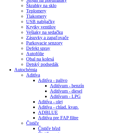
Stojan na pneumatiky
Škrabky na sklo
Teplomery
Tlakomery
USB nabíjačky
Krytky ventilov
Vešiaky na sedačku
Zásuvky a zapaľovače
Parkovacie senzory
Defekt spray
Autofólie
Obal na kolesá
Detský podsedák
Autochémia
Aditíva
Aditíva - palivo
Aditívum - benzín
Aditívum - diesel
Aditívum - LPG
Aditíva - olej
Aditíva - chlad. kvap.
ADBLUE
Aditíva pre FAP filtre
Čističe
Čističe bŕzd