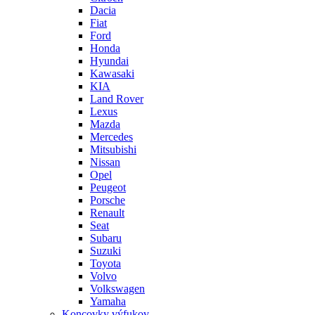
Dacia
Fiat
Ford
Honda
Hyundai
Kawasaki
KIA
Land Rover
Lexus
Mazda
Mercedes
Mitsubishi
Nissan
Opel
Peugeot
Porsche
Renault
Seat
Subaru
Suzuki
Toyota
Volvo
Volkswagen
Yamaha
Koncovky výfukov