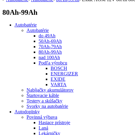
80Ah-99Ah
Autobatérie
Autobatérie
do 49Ah
50Ah-69Ah
70Ah-79Ah
80Ah-99Ah
nad 100Ah
Podľa výrobcu
BOSCH
ENERGIZER
EXIDE
VARTA
Nabíjačky akumulátorov
Štartovacie káble
Testery a skúšačky
Svorky na autobatérie
Autodoplnky
Povinná výbava
Hasiace prístroje
Laná
Lekárničky