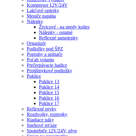
Kompresor 12V/24V
Lakťové opierky
Meniče napätia
Nálepky
Živicové - na stredy kolies
Nálepky - ostatné
Reflexné samolepky
Organizér
Podložky pod ŠPZ
Popruhy a upínače
Poťah volantu
Prečerpávacie hadice
Protišmykové podložky
Puklice
Puklice 13
Puklice 14
Puklice 15
Puklice 16
Puklice 17
Reflexné prvky
Rozdvojky, roztrojky
Riadiace páky
Snehové reťaze
Spotrebiče 12V/24V, plyn