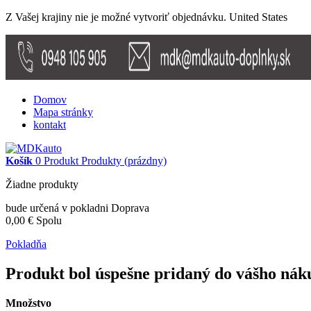
Z Vašej krajiny nie je možné vytvoriť objednávku.
United States
Domov
Mapa stránky
kontakt
Košík
0
Produkt
Produkty
(prázdny)
Žiadne produkty
bude určená v pokladni
Doprava
0,00 €
Spolu
Pokladňa
Produkt bol úspešne pridaný do vášho nák
Množstvo