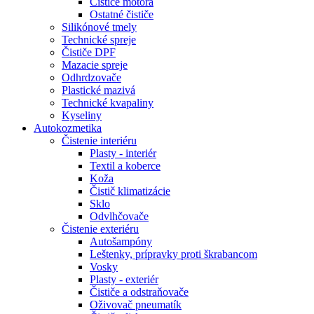
Čističe motora
Ostatné čističe
Silikónové tmely
Technické spreje
Čističe DPF
Mazacie spreje
Odhrdzovače
Plastické mazivá
Technické kvapaliny
Kyseliny
Autokozmetika
Čistenie interiéru
Plasty - interiér
Textil a koberce
Koža
Čistič klimatizácie
Sklo
Odvlhčovače
Čistenie exteriéru
Autošampóny
Leštenky, prípravky proti škrabancom
Vosky
Plasty - exteriér
Čističe a odstraňovače
Oživovač pneumatík