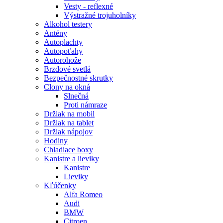
Vesty - reflexné
Výstražné trojuholníky
Alkohol testery
Antény
Autoplachty
Autopoťahy
Autorohože
Brzdové svetlá
Bezpečnostné skrutky
Clony na okná
Slnečná
Proti námraze
Držiak na mobil
Držiak na tablet
Držiak nápojov
Hodiny
Chladiace boxy
Kanistre a lieviky
Kanistre
Lieviky
Kľúčenky
Alfa Romeo
Audi
BMW
Citroen