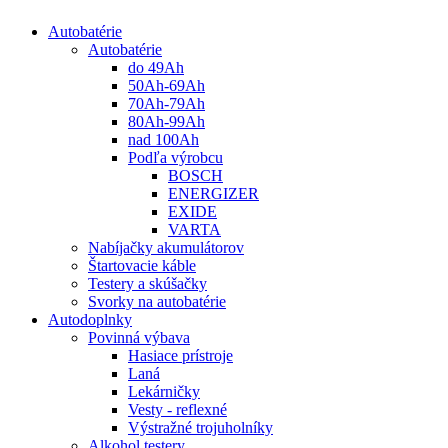
Autobatérie
Autobatérie
do 49Ah
50Ah-69Ah
70Ah-79Ah
80Ah-99Ah
nad 100Ah
Podľa výrobcu
BOSCH
ENERGIZER
EXIDE
VARTA
Nabíjačky akumulátorov
Štartovacie káble
Testery a skúšačky
Svorky na autobatérie
Autodoplnky
Povinná výbava
Hasiace prístroje
Laná
Lekárničky
Vesty - reflexné
Výstražné trojuholníky
Alkohol testery