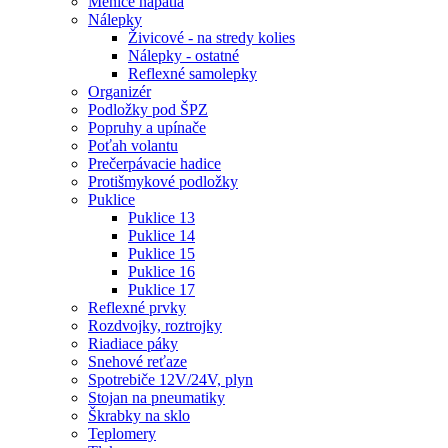
Meniče napätia
Nálepky
Živicové - na stredy kolies
Nálepky - ostatné
Reflexné samolepky
Organizér
Podložky pod ŠPZ
Popruhy a upínače
Poťah volantu
Prečerpávacie hadice
Protišmykové podložky
Puklice
Puklice 13
Puklice 14
Puklice 15
Puklice 16
Puklice 17
Reflexné prvky
Rozdvojky, roztrojky
Riadiace páky
Snehové reťaze
Spotrebiče 12V/24V, plyn
Stojan na pneumatiky
Škrabky na sklo
Teplomery