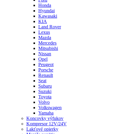
Honda
Hyundai
Kawasaki
KIA
Land Rover
Lexus
Mazda
Mercedes
Mitsubishi
Nissan
Opel
Peugeot
Porsche
Renault
Seat
Subaru
Suzuki
Toyota
Volvo
Volkswagen
Yamaha
Koncovky výfukov
Kompresor 12V/24V
Lakťové opierky