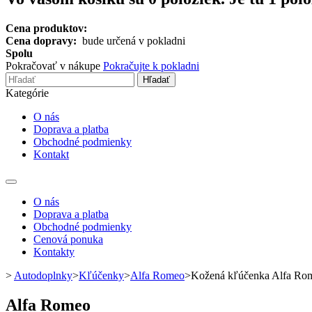
Cena produktov:
Cena dopravy:
bude určená v pokladni
Spolu
Pokračovať v nákupe
Pokračujte k pokladni
Hľadať
Kategórie
O nás
Doprava a platba
Obchodné podmienky
Kontakt
Toggle
navigation
O nás
Doprava a platba
Obchodné podmienky
Cenová ponuka
Kontakty
>
Autodoplnky
>
Kľúčenky
>
Alfa Romeo
>
Kožená kľúčenka Alfa Ro
Alfa Romeo