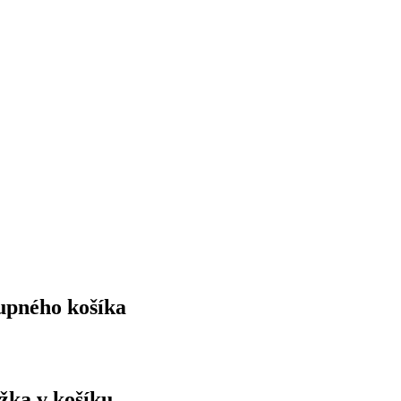
upného košíka
ožka v košíku.