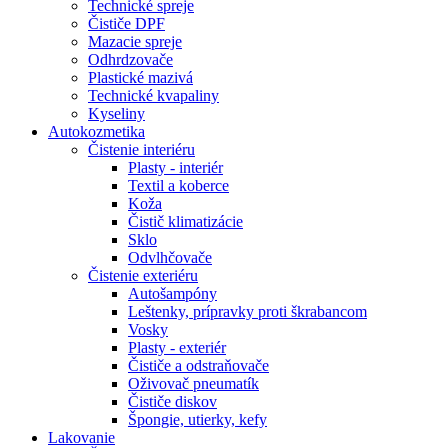
Technické spreje
Čističe DPF
Mazacie spreje
Odhrdzovače
Plastické mazivá
Technické kvapaliny
Kyseliny
Autokozmetika
Čistenie interiéru
Plasty - interiér
Textil a koberce
Koža
Čistič klimatizácie
Sklo
Odvlhčovače
Čistenie exteriéru
Autošampóny
Leštenky, prípravky proti škrabancom
Vosky
Plasty - exteriér
Čističe a odstraňovače
Oživovač pneumatík
Čističe diskov
Špongie, utierky, kefy
Lakovanie