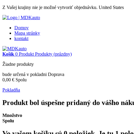
Z Vašej krajiny nie je možné vytvoriť objednávku.
United States
Domov
Mapa stránky
kontakt
Košík
0
Produkt
Produkty
(prázdny)
Žiadne produkty
bude určená v pokladni
Doprava
0,00 €
Spolu
Pokladňa
Produkt bol úspešne pridaný do vášho nák
Množstvo
Spolu
Vo vašom košíku sú
0
položiek.
Je tu 1 pol