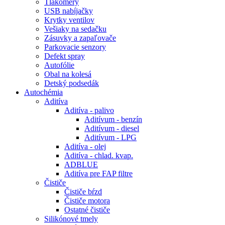
Tlakomery
USB nabíjačky
Krytky ventilov
Vešiaky na sedačku
Zásuvky a zapaľovače
Parkovacie senzory
Defekt spray
Autofólie
Obal na kolesá
Detský podsedák
Autochémia
Aditíva
Aditíva - palivo
Aditívum - benzín
Aditívum - diesel
Aditívum - LPG
Aditíva - olej
Aditíva - chlad. kvap.
ADBLUE
Aditíva pre FAP filtre
Čističe
Čističe bŕzd
Čističe motora
Ostatné čističe
Silikónové tmely