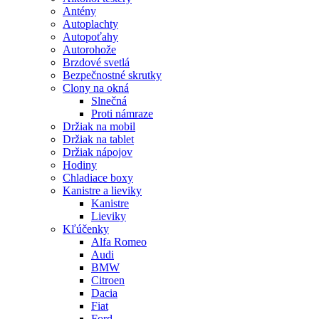
Antény
Autoplachty
Autopoťahy
Autorohože
Brzdové svetlá
Bezpečnostné skrutky
Clony na okná
Slnečná
Proti námraze
Držiak na mobil
Držiak na tablet
Držiak nápojov
Hodiny
Chladiace boxy
Kanistre a lieviky
Kanistre
Lieviky
Kľúčenky
Alfa Romeo
Audi
BMW
Citroen
Dacia
Fiat
Ford