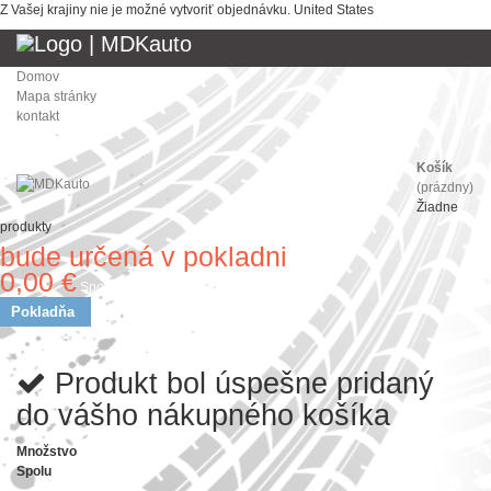
Z Vašej krajiny nie je možné vytvoriť objednávku.
United States
Domov
Mapa stránky
kontakt
Košík
(prázdny)
Žiadne
produkty
bude určená v pokladni
Doprava
0,00 €
Spolu
Pokladňa
Produkt bol úspešne pridaný
do vášho nákupného košíka
Množstvo
Spolu