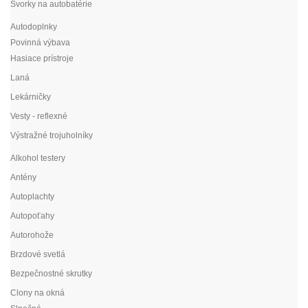
Svorky na autobatérie
Autodoplnky
Povinná výbava
Hasiace prístroje
Laná
Lekárničky
Vesty - reflexné
Výstražné trojuholníky
Alkohol testery
Antény
Autoplachty
Autopoťahy
Autorohože
Brzdové svetlá
Bezpečnostné skrutky
Clony na okná