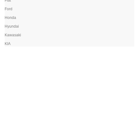
Fiat
Ford
Honda
Hyundai
Kawasaki
KIA
Land Rover
Lexus
Mazda
Mercedes
Mitsubishi
Nissan
Opel
Peugeot
Porsche
Renault