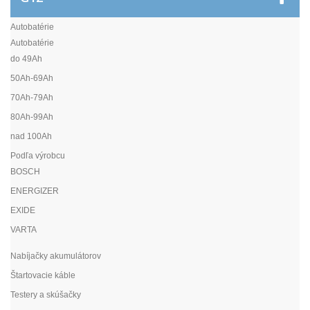
Autobatérie
Autobatérie
do 49Ah
50Ah-69Ah
70Ah-79Ah
80Ah-99Ah
nad 100Ah
Podľa výrobcu
BOSCH
ENERGIZER
EXIDE
VARTA
Nabíjačky akumulátorov
Štartovacie káble
Testery a skúšačky