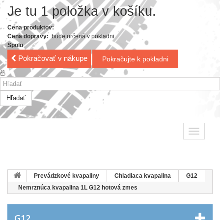
Je tu 1 položka v košíku.
Cena produktov:
Cena dopravy:
bude určená v pokladni
Spolu
Pokračovať v nákupe
Pokračujte k pokladni
Hľadať
Toggle
navigatio
Prevádzkové kvapaliny
Chladiaca kvapalina
G12
Nemrznúca kvapalina 1L G12 hotová zmes
G12