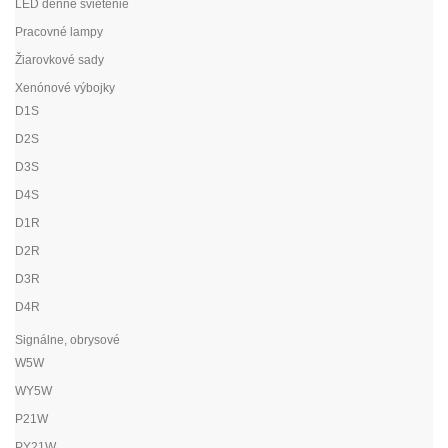
LED denné svietenie
Pracovné lampy
Žiarovkové sady
Xenónové výbojky
D1S
D2S
D3S
D4S
D1R
D2R
D3R
D4R
Signálne, obrysové
W5W
WY5W
P21W
PY21W