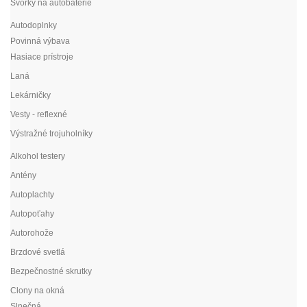
Svorky na autobatérie
Autodoplnky
Povinná výbava
Hasiace prístroje
Laná
Lekárničky
Vesty - reflexné
Výstražné trojuholníky
Alkohol testery
Antény
Autoplachty
Autopoťahy
Autorohože
Brzdové svetlá
Bezpečnostné skrutky
Clony na okná
Slnečná