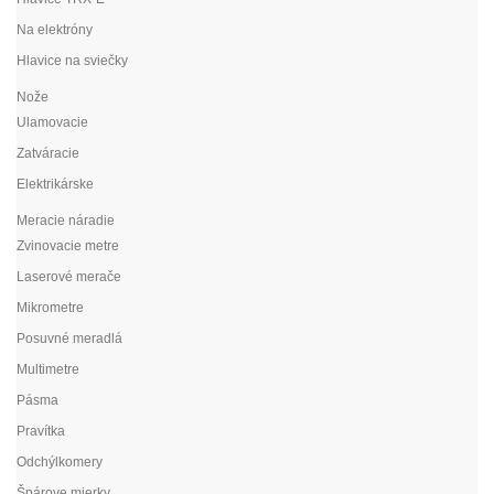
Na elektróny
Hlavice na sviečky
Nože
Ulamovacie
Zatváracie
Elektrikárske
Meracie náradie
Zvinovacie metre
Laserové merače
Mikrometre
Posuvné meradlá
Multimetre
Pásma
Pravítka
Odchýlkomery
Špárove mierky