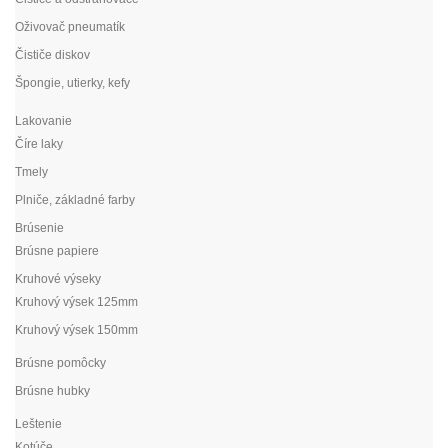
Oživovač pneumatík
Čističe diskov
Špongie, utierky, kefy
Lakovanie
Číre laky
Tmely
Plniče, základné farby
Brúsenie
Brúsne papiere
Kruhové výseky
Kruhový výsek 125mm
Kruhový výsek 150mm
Brúsne pomôcky
Brúsne hubky
Leštenie
Kotúče