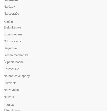
Na čapy
Na stierače
Kliešte
Elektrikárske
Kombinované
Odizolovacie
Segerove
Jemná mechanika
Štípacie bočné
Karosárske
Na hadicové spony
Lisovacie
Na závažia
Nitovacie
Kladivá
Zámočnícke