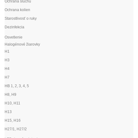
Ochrana sluchu
Ochrana kolien
Starostlivosť o ruky
Dezinfekcia
Osvetlenie
Halogénové žiarovky
H1
H3
H4
H7
HB 1, 2, 3, 4, 5
H8, H9
H10, H11
H13
H15, H16
H27/1, H27/2