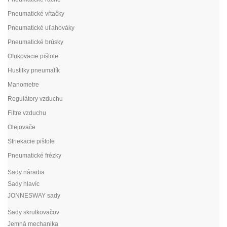
Pneumatické vŕtačky
Pneumatické uťahováky
Pneumatické brúsky
Ofukovacie pištole
Hustilky pneumatík
Manometre
Regulátory vzduchu
Filtre vzduchu
Olejovače
Striekacie pištole
Pneumatické frézky
Sady náradia
Sady hlavíc
JONNESWAY sady
Sady skrutkovačov
Jemná mechanika