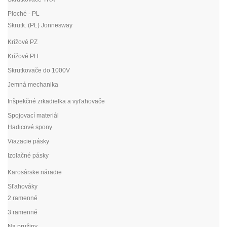
Ploché - PL
Skrutk. (PL) Jonnesway
Krížové PZ
Krížové PH
Skrutkovače do 1000V
Jemná mechanika
Inšpekčné zrkadielka a vyťahovače
Spojovací materiál
Hadicové spony
Viazacie pásky
Izolačné pásky
Karosárske náradie
Sťahováky
2 ramenné
3 ramenné
Na pružiny