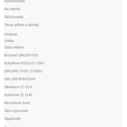
Rýchlosvorky
Na interiér
Skľučovadlá
Tavné pištole a tyčinky
Nástroje
Vrtáky
Sady vrtákov
Brúsené DIN338 HSS
Kobaltové HSSCo5 / 2907
DIN1869 / HSS / ZV3001
DIN 1897RNHSSXX
Strediace 22 1110
Kužeľové 22 1140
Na bodové zvary
Sklo a porcelán
Stupňovité