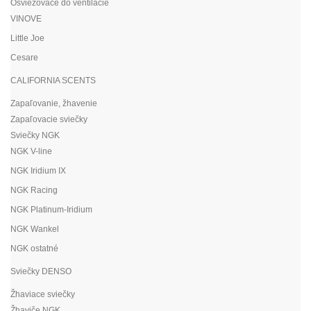
Osviežovače do ventilácie
VINOVE
Little Joe
Cesare
CALIFORNIA SCENTS
Zapaľovanie, žhavenie
Zapaľovacie sviečky
Sviečky NGK
NGK V-line
NGK Iridium IX
NGK Racing
NGK Platinum-Iridium
NGK Wankel
NGK ostatné
Sviečky DENSO
Žhaviace sviečky
Žhaviče NGK