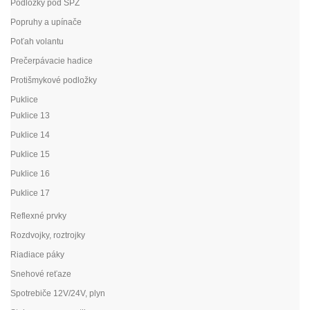
Podložky pod ŠPZ
Popruhy a upínače
Poťah volantu
Prečerpávacie hadice
Protišmykové podložky
Puklice
Puklice 13
Puklice 14
Puklice 15
Puklice 16
Puklice 17
Reflexné prvky
Rozdvojky, roztrojky
Riadiace páky
Snehové reťaze
Spotrebiče 12V/24V, plyn