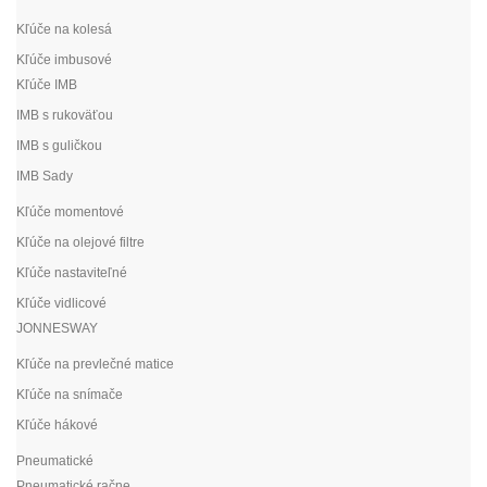
Kľúče na kolesá
Kľúče imbusové
Kľúče IMB
IMB s rukoväťou
IMB s guličkou
IMB Sady
Kľúče momentové
Kľúče na olejové filtre
Kľúče nastaviteľné
Kľúče vidlicové
JONNESWAY
Kľúče na prevlečné matice
Kľúče na snímače
Kľúče hákové
Pneumatické
Pneumatické račne