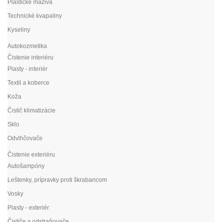
Plastické mazivá
Technické kvapaliny
Kyseliny
Autokozmetika
Čistenie interiéru
Plasty - interiér
Textil a koberce
Koža
Čistič klimatizácie
Sklo
Odvlhčovače
Čistenie exteriéru
Autošampóny
Leštenky, prípravky proti škrabancom
Vosky
Plasty - exteriér
Čističe a odstraňovače