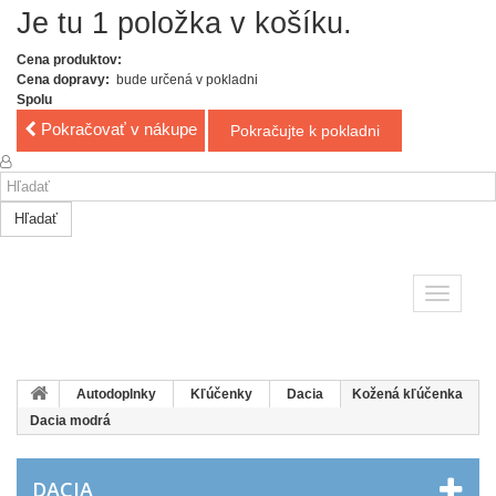
Je tu 1 položka v košíku.
Cena produktov:
Cena dopravy:
bude určená v pokladni
Spolu
Pokračovať v nákupe
Pokračujte k pokladni
Hľadať
Toggle
navigatio
Autodoplnky
Kľúčenky
Dacia
Kožená kľúčenka
Dacia modrá
DACIA