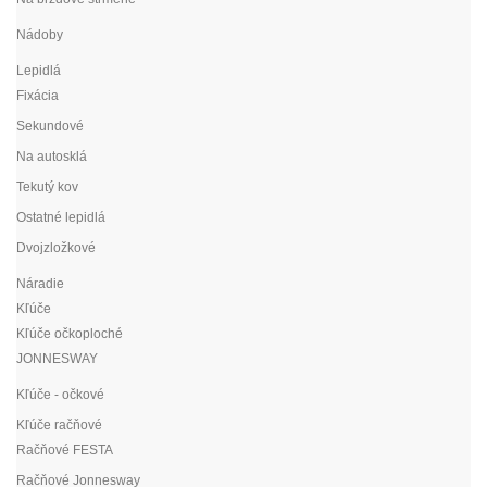
Nádoby
Lepidlá
Fixácia
Sekundové
Na autosklá
Tekutý kov
Ostatné lepidlá
Dvojzložkové
Náradie
Kľúče
Kľúče očkoploché
JONNESWAY
Kľúče - očkové
Kľúče račňové
Račňové FESTA
Račňové Jonnesway