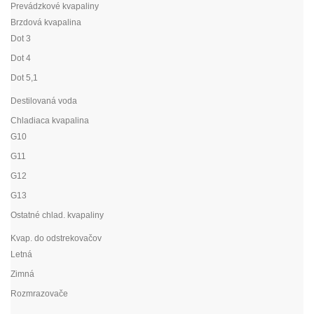
Prevádzkové kvapaliny
Brzdová kvapalina
Dot 3
Dot 4
Dot 5,1
Destilovaná voda
Chladiaca kvapalina
G10
G11
G12
G13
Ostatné chlad. kvapaliny
Kvap. do odstrekovačov
Letná
Zimná
Rozmrazovače