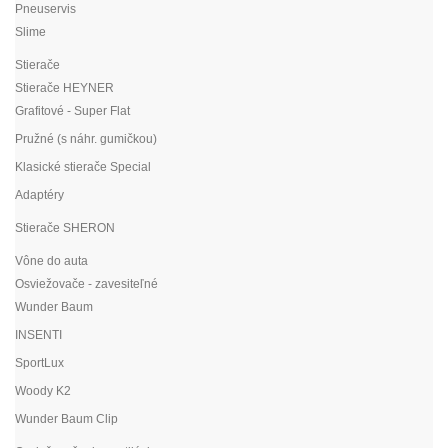
Pneuservis
Slime
Stierače
Stierače HEYNER
Grafitové - Super Flat
Pružné (s náhr. gumičkou)
Klasické stierače Special
Adaptéry
Stierače SHERON
Vône do auta
Osviežovače - zavesiteľné
Wunder Baum
INSENTI
SportLux
Woody K2
Wunder Baum Clip