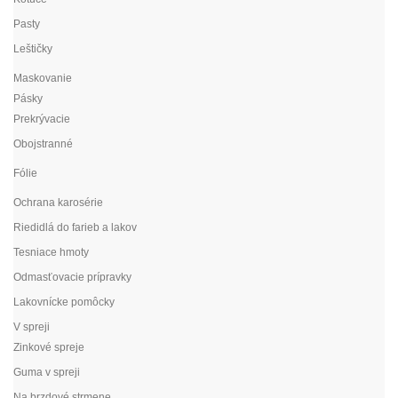
Pasty
Leštičky
Maskovanie
Pásky
Prekrývacie
Obojstranné
Fólie
Ochrana karosérie
Riedidlá do farieb a lakov
Tesniace hmoty
Odmasťovacie prípravky
Lakovnícke pomôcky
V spreji
Zinkové spreje
Guma v spreji
Na brzdové strmene