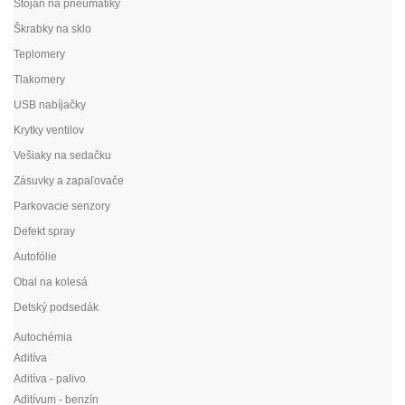
Stojan na pneumatiky
Škrabky na sklo
Teplomery
Tlakomery
USB nabíjačky
Krytky ventilov
Vešiaky na sedačku
Zásuvky a zapaľovače
Parkovacie senzory
Defekt spray
Autofólie
Obal na kolesá
Detský podsedák
Autochémia
Aditíva
Aditíva - palivo
Aditívum - benzín