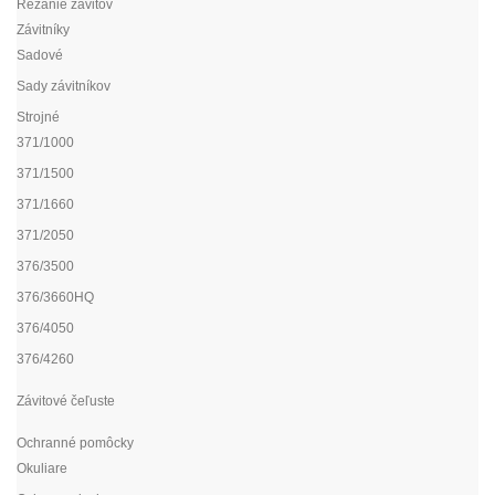
Rezanie závitov
Závitníky
Sadové
Sady závitníkov
Strojné
371/1000
371/1500
371/1660
371/2050
376/3500
376/3660HQ
376/4050
376/4260
Závitové čeľuste
Ochranné pomôcky
Okuliare