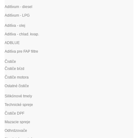
Aditívum - diesel
Aditívum - LPG
Aditíva - olej
Aditíva - chlad. kvap.
ADBLUE
Aditíva pre FAP filtre
Čističe
Čističe bŕzd
Čističe motora
Ostatné čističe
Silikónové tmely
Technické spreje
Čističe DPF
Mazacie spreje
Odhrdzovače