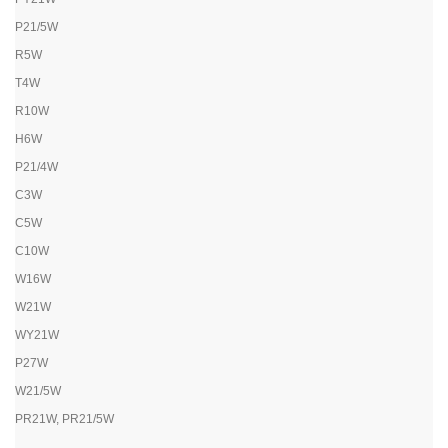
P21/5W
R5W
T4W
R10W
H6W
P21/4W
C3W
C5W
C10W
W16W
W21W
WY21W
P27W
W21/5W
PR21W, PR21/5W