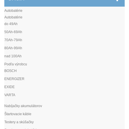
Autobatérie
Autobatérie
do 49Ah
50Ah-69Ah
70Ah-79Ah
80Ah-99Ah
nad 100Ah
Podľa výrobcu
BOSCH
ENERGIZER
EXIDE
VARTA
Nabíjačky akumulátorov
Štartovacie káble
Testery a skúšačky