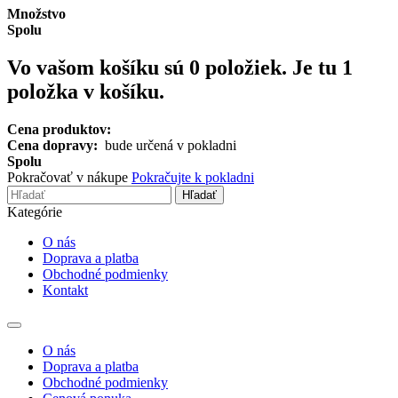
Množstvo
Spolu
Vo vašom košíku sú
0
položiek.
Je tu 1
položka v košíku.
Cena produktov:
Cena dopravy:
bude určená v pokladni
Spolu
Pokračovať v nákupe
Pokračujte k pokladni
Hľadať
Kategórie
O nás
Doprava a platba
Obchodné podmienky
Kontakt
Toggle
navigation
O nás
Doprava a platba
Obchodné podmienky