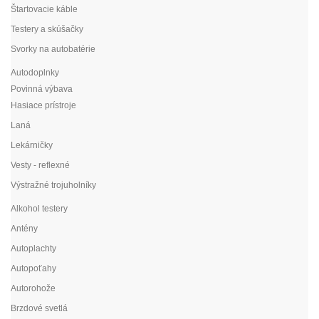
Štartovacie káble
Testery a skúšačky
Svorky na autobatérie
Autodoplnky
Povinná výbava
Hasiace prístroje
Laná
Lekárničky
Vesty - reflexné
Výstražné trojuholníky
Alkohol testery
Antény
Autoplachty
Autopoťahy
Autorohože
Brzdové svetlá