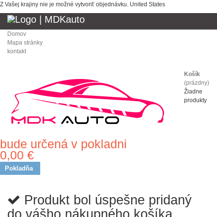
Z Vašej krajiny nie je možné vytvoriť objednávku.
United States
Domov
Mapa stránky
kontakt
Košík
(prázdny)
Žiadne
produkty
bude určená v pokladni
Doprava
0,00 €
Spolu
Pokladňa
Produkt bol úspešne pridaný
do vášho nákupného košíka