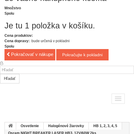
Množstvo
Spolu
Je tu 1 položka v košíku.
Cena produktov:
Cena dopravy:
bude určená v pokladni
Spolu
Pokračovať v nákupe
Pokračujte k pokladni
Hľadať
Toggle
navigatio
Osvetlenie
Halogénové žiarovky
HB 1, 2, 3, 4, 5
Osram NIGHT BREAKER LASER HB3, 12V/60W 2ks