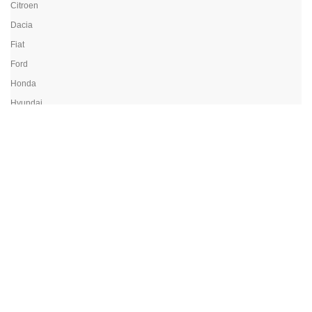
Citroen
Dacia
Fiat
Ford
Honda
Hyundai
Kawasaki
KIA
Land Rover
Lexus
Mazda
Mercedes
Mitsubishi
Nissan
Opel
Peugeot