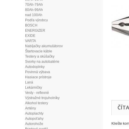
70Ah-79Ah
80Ah-99Ah
nad 100Ah
Podľa výrobcu
BOSCH
ENERGIZER
EXIDE
VARTA
Nabíjačky akumulátorov
Štartovacie káble
Testery a skúšačky
Svorky na autobatérie
Autodoplnky
Povinná výbava
Hasiace prístroje
Laná
Lekárničky
Vesty - reflexné
Výstražné trojuholníky
Alkohol testery
ČÍTA
Antény
Autoplachty
Autopoťahy
Kliešte ko
Autorohože