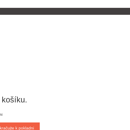
 košíku.
ni
kračujte k pokladni