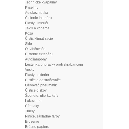
Technické kvapaliny
Kyseliny
Autokozmetika
Čistenie interiéru
Plasty - interiér
Textil a koberce
Koža
Čistič klimatizácie
Sklo
Odvlhčovače
Čistenie exteriéru
Autošampóny
Leštenky, prípravky proti škrabancom
Vosky
Plasty - exteriér
Čističe a odstraňovače
Oživovač pneumatík
Čističe diskov
Špongie, utierky, kefy
Lakovanie
Číre laky
Tmely
Plniče, základné farby
Brúsenie
Brúsne papiere