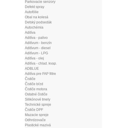
Parkovacie senzory
Defekt spray
Autofólie
Obal na kolesá
Detský podsedák
Autochémia
Aditíva
Aditíva - palivo
Aditívum - benzín
Aditívum - diesel
Aditívum - LPG
Aditíva - olej
Aditíva - chlad. kvap.
ADBLUE
Aditíva pre FAP filtre
Čističe
Čističe bŕzd
Čističe motora
Ostatné čističe
Silikónové tmely
Technické spreje
Čističe DPF
Mazacie spreje
Odhrdzovače
Plastické mazivá