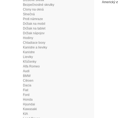
Brzdové svetlá
Americký v
Bezpečnostné skrutky
Clony na okná
Slnečná
Proti námraze
Držiak na mobil
Držiak na tablet
Držiak nápojov
Hodiny
Chladiace boxy
Kanistre a lieviky
Kanistre
Lieviky
Kľúčenky
Alfa Romeo
Audi
BMW
Citroen
Dacia
Fiat
Ford
Honda
Hyundai
Kawasaki
KIA