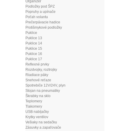
Organizér
Podložky pod ŠPZ
Popruhy a upínače
Poťah volantu
Prečerpávacie hadice
Protišmykové podložky
Puklice
Puklice 13
Puklice 14
Puklice 15
Puklice 16
Puklice 17
Reflexné prvky
Rozdvojky, roztrojky
Riadiace páky
Snehové reťaze
Spotrebiče 12V/24V, plyn
Stojan na pneumatiky
Škrabky na sklo
Teplomery
Tlakomery
USB nabíjačky
Krytky ventilov
Vešiaky na sedačku
Zásuvky a zapaľovače