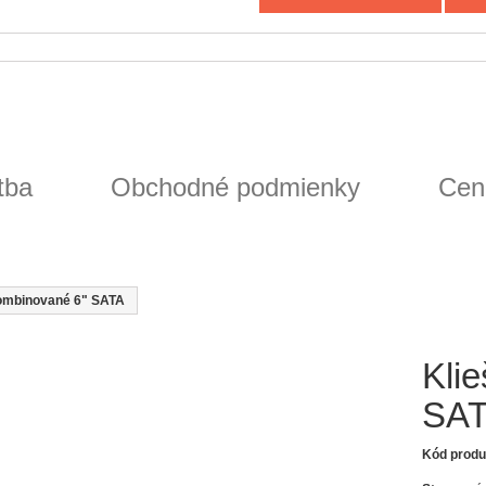
tba
Obchodné podmienky
Cen
kombinované 6" SATA
Kli
SA
Kód produ