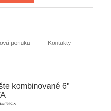
ová ponuka
Kontakty
ešte kombinované 6"
TA
ktu
70301A