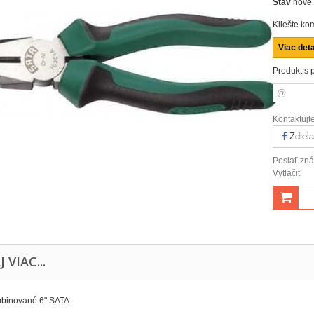
Stav
nové
Kliešte k
Viac deta
Produkt s 
Kontaktujt
Zdiela
Poslať z
Vytlačiť
J VIAC...
mbinované 6" SATA