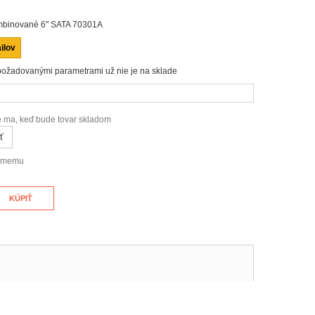
ombinované 6" SATA 70301A
ilov
požadovanými parametrami už nie je na sklade
e ma, keď bude tovar skladom
ť
námemu
KÚPIŤ