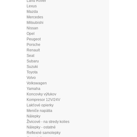
Land Rover
Lexus
Mazda
Mercedes
Mitsubishi
Nissan
Opel
Peugeot
Porsche
Renault
Seat
Subaru
Suzuki
Toyota
Volvo
Volkswagen
Yamaha
Koncovky výfukov
Kompresor 12V/24V
Lakťové opierky
Meniče napätia
Nálepky
Živicové - na stredy kolies
Nálepky - ostatné
Reflexné samolepky