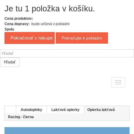
Je tu 1 položka v košíku.
Cena produktov:
Cena dopravy:
bude určená v pokladni
Spolu
Pokračovať v nákupe
Pokračujte k pokladni
Hľadať
Toggle
navigatio
Autodoplnky
Lakťové opierky
Opierka lakťová
Racing - čierna
LAKŤOVÉ OPIERKY