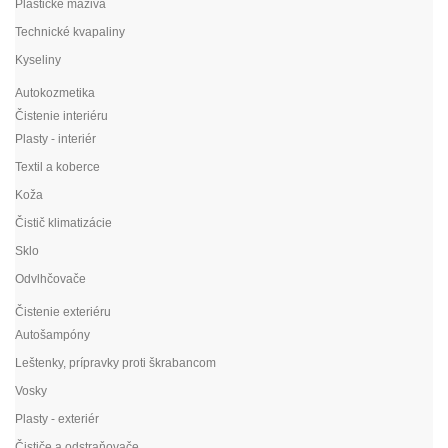
Plastické mazivá
Technické kvapaliny
Kyseliny
Autokozmetika
Čistenie interiéru
Plasty - interiér
Textil a koberce
Koža
Čistič klimatizácie
Sklo
Odvlhčovače
Čistenie exteriéru
Autošampóny
Leštenky, prípravky proti škrabancom
Vosky
Plasty - exteriér
Čističe a odstraňovače