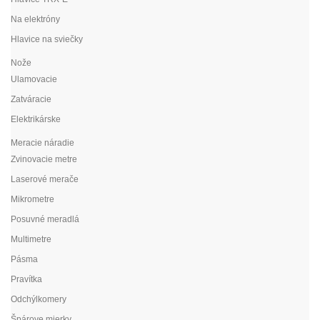
Na elektróny
Hlavice na sviečky
Nože
Ulamovacie
Zatváracie
Elektrikárske
Meracie náradie
Zvinovacie metre
Laserové merače
Mikrometre
Posuvné meradlá
Multimetre
Pásma
Pravítka
Odchýlkomery
Špárove mierky