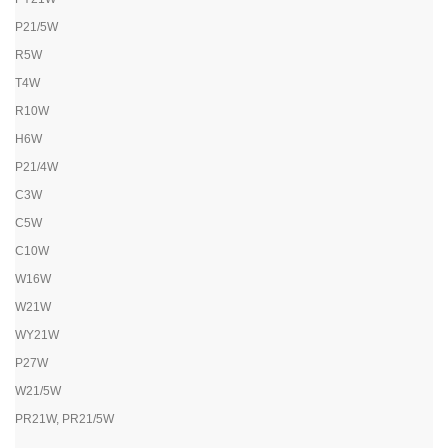
P21/5W
R5W
T4W
R10W
H6W
P21/4W
C3W
C5W
C10W
W16W
W21W
WY21W
P27W
W21/5W
PR21W, PR21/5W