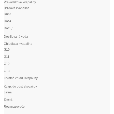
Prevádzkové kvapaliny
Brzdová kvapalina
Dot 3
Dot 4
Dot 5,1
Destilovaná voda
Chladiaca kvapalina
G10
G11
G12
G13
Ostatné chlad. kvapaliny
Kvap. do odstrekovačov
Letná
Zimná
Rozmrazovače