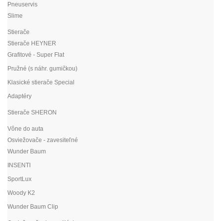
Pneuservis
Slime
Stierače
Stierače HEYNER
Grafitové - Super Flat
Pružné (s náhr. gumičkou)
Klasické stierače Special
Adaptéry
Stierače SHERON
Vône do auta
Osviežovače - zavesiteľné
Wunder Baum
INSENTI
SportLux
Woody K2
Wunder Baum Clip