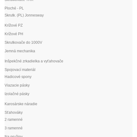
Ploché - PL
Skrutk. (PL) Jonnesway
Krížové PZ
Krížové PH
Skrutkovače do 1000V
Jemná mechanika
Inšpekčné zrkadielka a vyťahovače
Spojovací materiál
Hadicové spony
Viazacie pásky
Izolačné pásky
Karosárske náradie
Sťahováky
2 ramenné
3 ramenné
Na pružiny