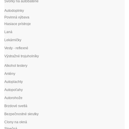
Svorky na autobatérie
Autodoplnky
Povinná výbava
Hasiace prístroje
Laná
Lekárničky
Vesty - reflexné
Výstražné trojuholníky
Alkohol testery
Antény
Autoplachty
Autopoťahy
Autorohože
Brzdové svetlá
Bezpečnostné skrutky
Clony na okná
Slnečná