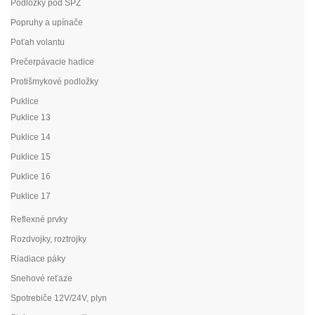
Podložky pod ŠPZ
Popruhy a upínače
Poťah volantu
Prečerpávacie hadice
Protišmykové podložky
Puklice
Puklice 13
Puklice 14
Puklice 15
Puklice 16
Puklice 17
Reflexné prvky
Rozdvojky, roztrojky
Riadiace páky
Snehové reťaze
Spotrebiče 12V/24V, plyn