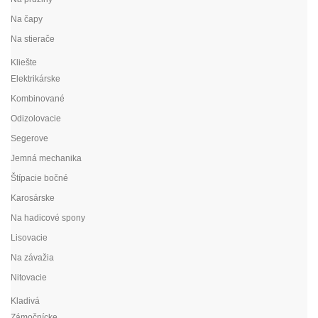
Na čapy
Na stierače
Kliešte
Elektrikárske
Kombinované
Odizolovacie
Segerove
Jemná mechanika
Štípacie bočné
Karosárske
Na hadicové spony
Lisovacie
Na závažia
Nitovacie
Kladivá
Zámočnícke