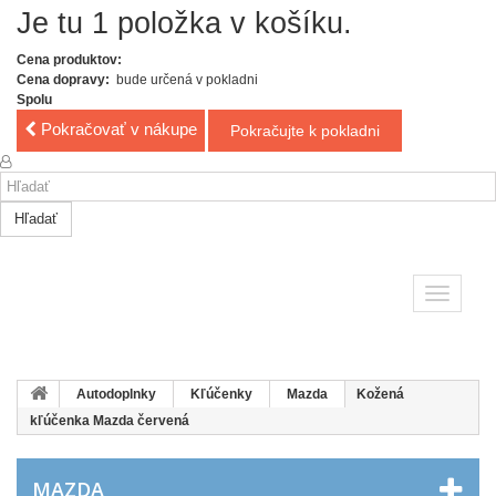
Je tu 1 položka v košíku.
Cena produktov:
Cena dopravy:
bude určená v pokladni
Spolu
Pokračovať v nákupe
Pokračujte k pokladni
Hľadať
Toggle
navigatio
Autodoplnky
Kľúčenky
Mazda
Kožená
kľúčenka Mazda červená
MAZDA