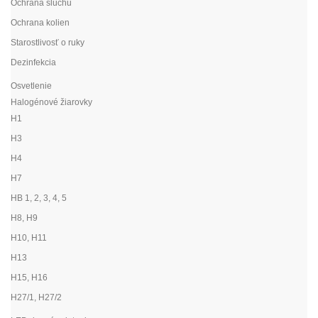
Ochrana sluchu
Ochrana kolien
Starostlivosť o ruky
Dezinfekcia
Osvetlenie
Halogénové žiarovky
H1
H3
H4
H7
HB 1, 2, 3, 4, 5
H8, H9
H10, H11
H13
H15, H16
H27/1, H27/2