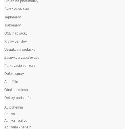
Stojan na pneumatiky
Škrabky na sklo
Teplomery
Tlakomery
USB nabíjačky
Krytky ventilov
Vešiaky na sedačku
Zásuvky a zapaľovače
Parkovacie senzory
Defekt spray
Autofólie
Obal na kolesá
Detský podsedák
Autochémia
Aditíva
Aditíva - palivo
Aditívum - benzín