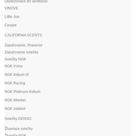
Osviežovače do ventilácie
VINOVE
Little Joe
Cesare
CALIFORNIA SCENTS
Zapaľovanie, žhavenie
Zapaľovacie sviečky
Sviečky NGK
NGK V-line
NGK Iridium IX
NGK Racing
NGK Platinum-Iridium
NGK Wankel
NGK ostatné
Sviečky DENSO
Žhaviace sviečky
Žhaviče NGK