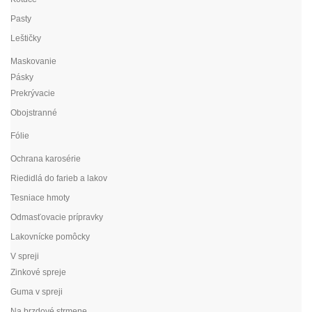
Pasty
Leštičky
Maskovanie
Pásky
Prekrývacie
Obojstranné
Fólie
Ochrana karosérie
Riedidlá do farieb a lakov
Tesniace hmoty
Odmasťovacie prípravky
Lakovnícke pomôcky
V spreji
Zinkové spreje
Guma v spreji
Na brzdové strmene