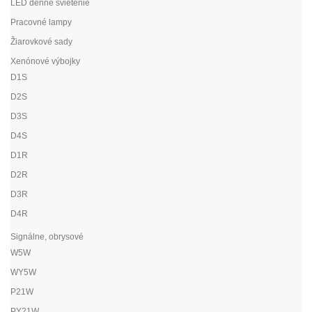
LED denné svietenie
Pracovné lampy
Žiarovkové sady
Xenónové výbojky
D1S
D2S
D3S
D4S
D1R
D2R
D3R
D4R
Signálne, obrysové
W5W
WY5W
P21W
PY21W