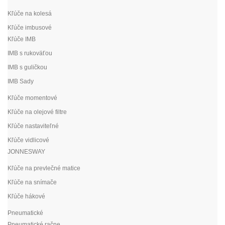
Kľúče na kolesá
Kľúče imbusové
Kľúče IMB
IMB s rukoväťou
IMB s guličkou
IMB Sady
Kľúče momentové
Kľúče na olejové filtre
Kľúče nastaviteľné
Kľúče vidlicové
JONNESWAY
Kľúče na prevlečné matice
Kľúče na snímače
Kľúče hákové
Pneumatické
Pneumatické račne