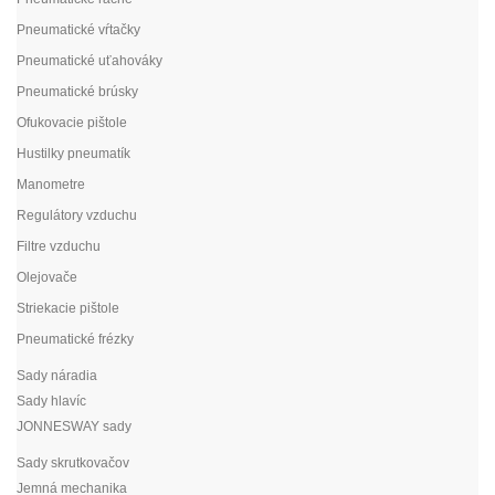
Pneumatické vŕtačky
Pneumatické uťahováky
Pneumatické brúsky
Ofukovacie pištole
Hustilky pneumatík
Manometre
Regulátory vzduchu
Filtre vzduchu
Olejovače
Striekacie pištole
Pneumatické frézky
Sady náradia
Sady hlavíc
JONNESWAY sady
Sady skrutkovačov
Jemná mechanika