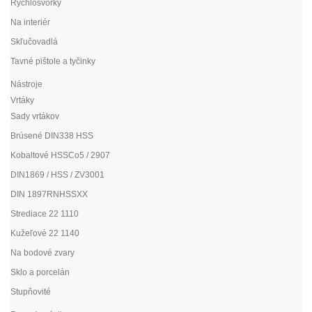
Rýchlosvorky
Na interiér
Skľučovadlá
Tavné pištole a tyčinky
Nástroje
Vrtáky
Sady vrtákov
Brúsené DIN338 HSS
Kobaltové HSSCo5 / 2907
DIN1869 / HSS / ZV3001
DIN 1897RNHSSXX
Strediace 22 1110
Kužeľové 22 1140
Na bodové zvary
Sklo a porcelán
Stupňovité