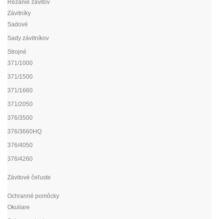
Rezanie závitov
Závitníky
Sadové
Sady závitníkov
Strojné
371/1000
371/1500
371/1660
371/2050
376/3500
376/3660HQ
376/4050
376/4260
Závitové čeľuste
Ochranné pomôcky
Okuliare