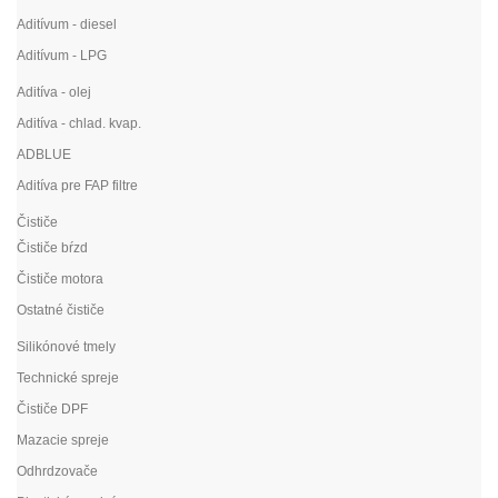
Aditívum - diesel
Aditívum - LPG
Aditíva - olej
Aditíva - chlad. kvap.
ADBLUE
Aditíva pre FAP filtre
Čističe
Čističe bŕzd
Čističe motora
Ostatné čističe
Silikónové tmely
Technické spreje
Čističe DPF
Mazacie spreje
Odhrdzovače