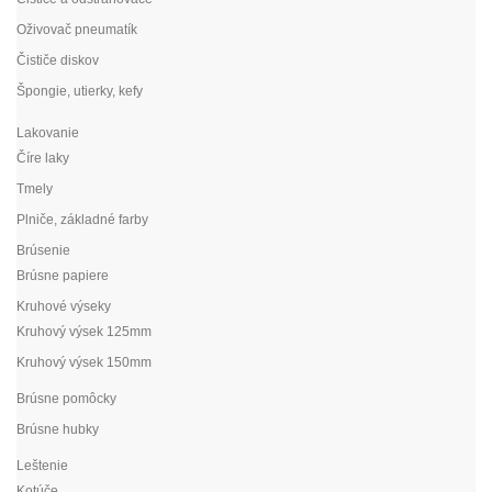
Oživovač pneumatík
Čističe diskov
Špongie, utierky, kefy
Lakovanie
Číre laky
Tmely
Plniče, základné farby
Brúsenie
Brúsne papiere
Kruhové výseky
Kruhový výsek 125mm
Kruhový výsek 150mm
Brúsne pomôcky
Brúsne hubky
Leštenie
Kotúče