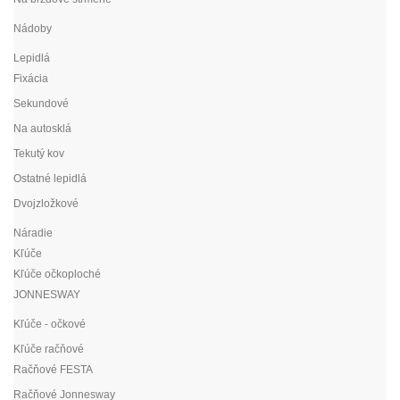
Nádoby
Lepidlá
Fixácia
Sekundové
Na autosklá
Tekutý kov
Ostatné lepidlá
Dvojzložkové
Náradie
Kľúče
Kľúče očkoploché
JONNESWAY
Kľúče - očkové
Kľúče račňové
Račňové FESTA
Račňové Jonnesway