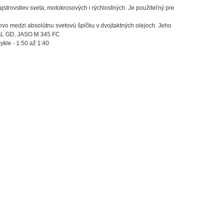
strovstiev sveta, motokrosových i rýchlostných. Je použiteľný pre
ovo medzi absolútnu svetovú špičku v dvojtaktných olejoch. Jeho
BAL GD, JASO M 345 FC
le - 1:50 až 1:40