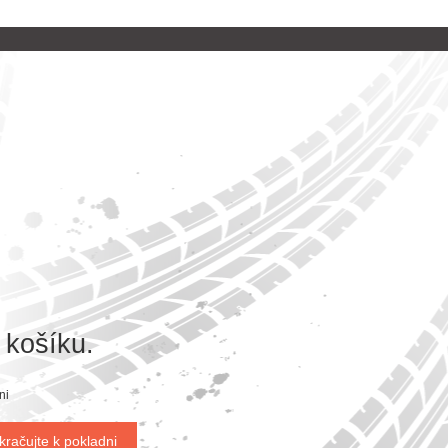
 košíku.
ni
kračujte k pokladni