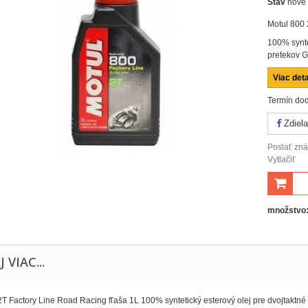
Stav
nové
Motul 800
100% syntet
pretekov G
Viac deta
Termín dod
Zdiela
Poslať z
Vytlačiť
množstvo
J VIAC...
T Factory Line Road Racing fľaša 1L 100% syntetický esterový olej pre dvojtaktné 