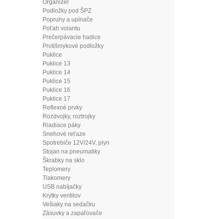
Organizér
Podložky pod ŠPZ
Popruhy a upínače
Poťah volantu
Prečerpávacie hadice
Protišmykové podložky
Puklice
Puklice 13
Puklice 14
Puklice 15
Puklice 16
Puklice 17
Reflexné prvky
Rozdvojky, roztrojky
Riadiace páky
Snehové reťaze
Spotrebiče 12V/24V, plyn
Stojan na pneumatiky
Škrabky na sklo
Teplomery
Tlakomery
USB nabíjačky
Krytky ventilov
Vešiaky na sedačku
Zásuvky a zapaľovače