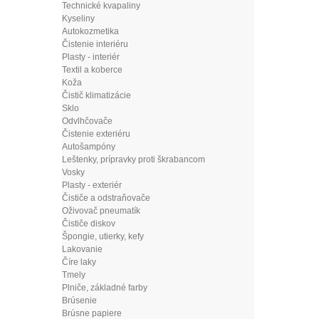
Technické kvapaliny
Kyseliny
Autokozmetika
Čistenie interiéru
Plasty - interiér
Textil a koberce
Koža
Čistič klimatizácie
Sklo
Odvlhčovače
Čistenie exteriéru
Autošampóny
Leštenky, prípravky proti škrabancom
Vosky
Plasty - exteriér
Čističe a odstraňovače
Oživovač pneumatík
Čističe diskov
Špongie, utierky, kefy
Lakovanie
Číre laky
Tmely
Plniče, základné farby
Brúsenie
Brúsne papiere