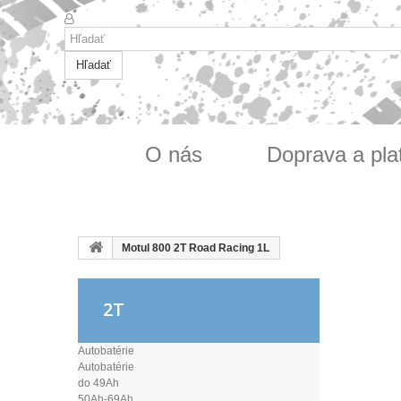
Hľadať
O nás
Doprava a pla
Motul 800 2T Road Racing 1L
2T
Autobatérie
Autobatérie
do 49Ah
50Ah-69Ah