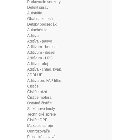
Parkovacie senzory
Defekt spray
Autofólie
Obal na kolesá
Detský podsedák
Autochémia
Aditíva
Aditíva - palivo
Aditívum - benzín
Aditívum - diesel
Aditívum - LPG
Aditíva - olej
Aditíva - chlad. kvap.
ADBLUE
Aditíva pre FAP filtre
Čističe
Čističe bŕzd
Čističe motora
Ostatné čističe
Silikónové tmely
Technické spreje
Čističe DPF
Mazacie spreje
Odhrdzovače
Plastické mazivá