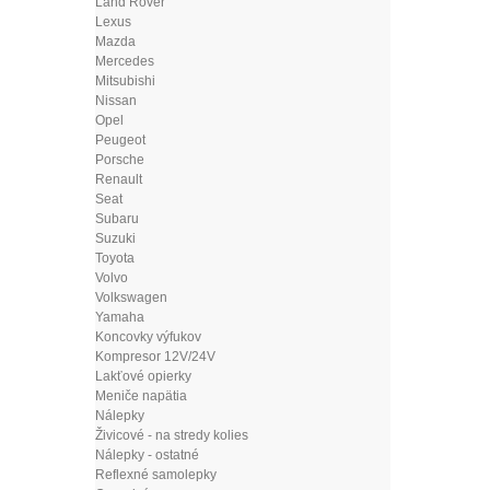
Land Rover
Lexus
Mazda
Mercedes
Mitsubishi
Nissan
Opel
Peugeot
Porsche
Renault
Seat
Subaru
Suzuki
Toyota
Volvo
Volkswagen
Yamaha
Koncovky výfukov
Kompresor 12V/24V
Lakťové opierky
Meniče napätia
Nálepky
Živicové - na stredy kolies
Nálepky - ostatné
Reflexné samolepky