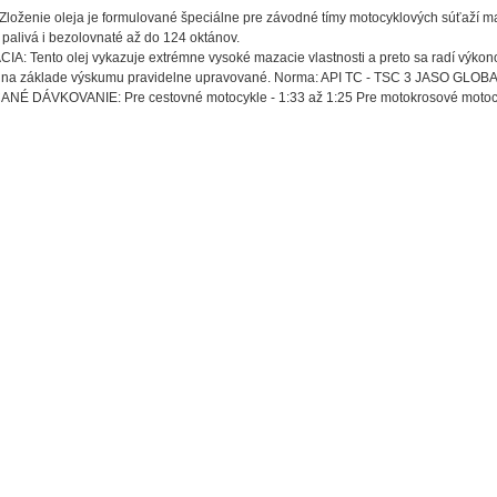
loženie oleja je formulované špeciálne pre závodné tímy motocyklových súťaží maj
palivá i bezolovnaté až do 124 oktánov.
IA: Tento olej vykazuje extrémne vysoké mazacie vlastnosti a preto sa radí výkon
e na základe výskumu pravidelne upravované. Norma: API TC - TSC 3 JASO GLO
 DÁVKOVANIE: Pre cestovné motocykle - 1:33 až 1:25 Pre motokrosové motocyk