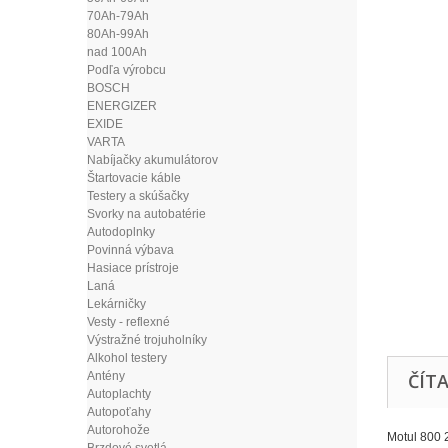
70Ah-79Ah
80Ah-99Ah
nad 100Ah
Podľa výrobcu
BOSCH
ENERGIZER
EXIDE
VARTA
Nabíjačky akumulátorov
Štartovacie káble
Testery a skúšačky
Svorky na autobatérie
Autodoplnky
Povinná výbava
Hasiace prístroje
Laná
Lekárničky
Vesty - reflexné
Výstražné trojuholníky
Alkohol testery
Antény
ČÍTA
Autoplachty
Autopoťahy
Autorohože
Motul 800 2