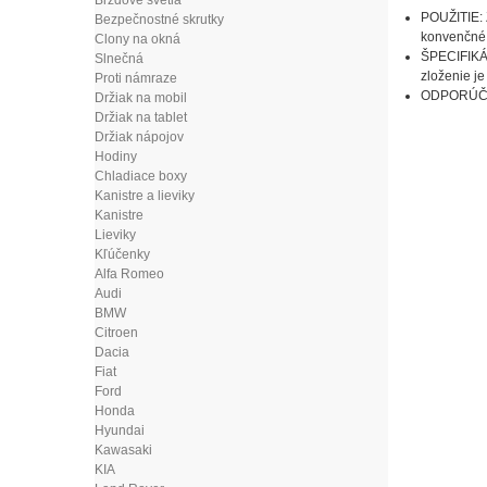
Brzdové svetlá
POUŽITIE: Z
Bezpečnostné skrutky
konvenčné 
Clony na okná
ŠPECIFIKÁC
Slnečná
zloženie j
Proti námraze
ODPORÚČANÉ
Držiak na mobil
Držiak na tablet
Držiak nápojov
Hodiny
Chladiace boxy
Kanistre a lieviky
Kanistre
Lieviky
Kľúčenky
Alfa Romeo
Audi
BMW
Citroen
Dacia
Fiat
Ford
Honda
Hyundai
Kawasaki
KIA