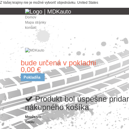
Z Vašej krajiny nie je možné vytvoriť objednávku.
United States
Domov
Mapa stránky
kontakt
bude určená v pokladni
Doprava
0,00 €
Spolu
Pokladňa
Produkt bol úspešne prida
nákupného košíka
Množstvo
Spolu