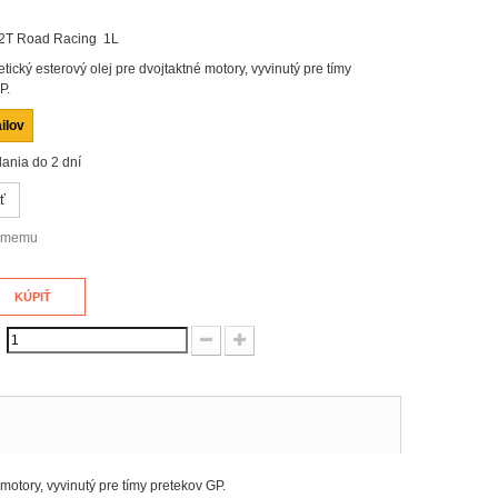
 2T Road Racing 1L
ický esterový olej pre dvojtaktné motory, vyvinutý pre tímy
P.
ilov
ania do 2 dní
ť
námemu
KÚPIŤ
:
motory, vyvinutý pre tímy pretekov GP.