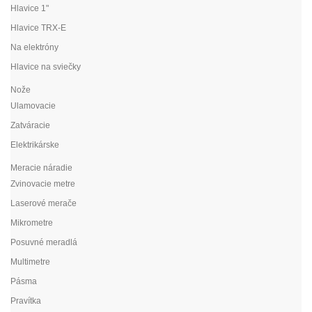
Hlavice 1"
Hlavice TRX-E
Na elektróny
Hlavice na sviečky
Nože
Ulamovacie
Zatváracie
Elektrikárske
Meracie náradie
Zvinovacie metre
Laserové merače
Mikrometre
Posuvné meradlá
Multimetre
Pásma
Pravítka