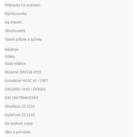
Prípravky na autosklo
Rýchlosvorky
Na interiér
Skľučovadlá
Tavné pištole a tyčinky
Nástroje
Vrtáky
Sady vrtákov
Brúsené DIN338 HSS
Kobaltové HSSCo5 / 2907
DIN1869 / HSS / ZV3001
DIN 1897RNHSSXX
Strediace 22 1110
Kužeľové 22 1140
Na bodové zvary
Sklo a porcelán