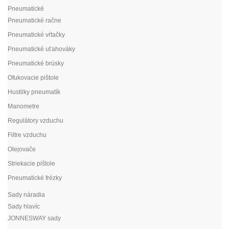
Pneumatické
Pneumatické račne
Pneumatické vŕtačky
Pneumatické uťahováky
Pneumatické brúsky
Ofukovacie pištole
Hustilky pneumatík
Manometre
Regulátory vzduchu
Filtre vzduchu
Olejovače
Striekacie pištole
Pneumatické frézky
Sady náradia
Sady hlavíc
JONNESWAY sady