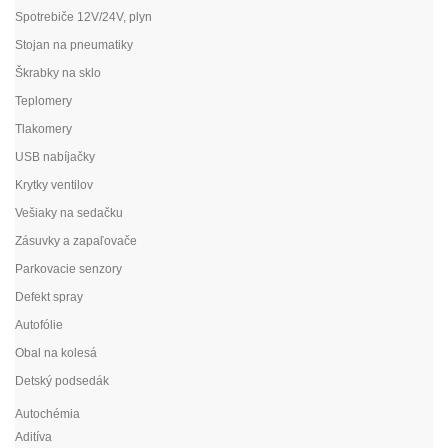
Spotrebiče 12V/24V, plyn
Stojan na pneumatiky
Škrabky na sklo
Teplomery
Tlakomery
USB nabíjačky
Krytky ventilov
Vešiaky na sedačku
Zásuvky a zapaľovače
Parkovacie senzory
Defekt spray
Autofólie
Obal na kolesá
Detský podsedák
Autochémia
Aditíva