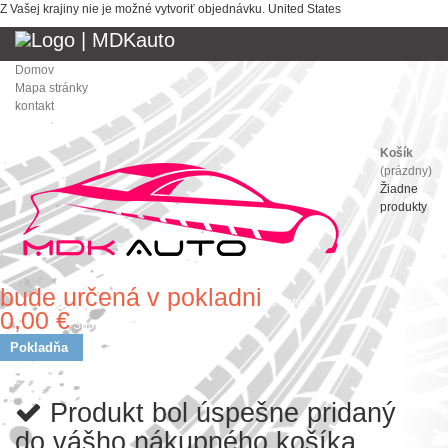
Z Vašej krajiny nie je možné vytvoriť objednávku.
United States
Domov
Mapa stránky
kontakt
Košík
(prázdny)
Žiadne
produkty
bude určená v pokladni
Doprava
0,00 €
Spolu
Pokladňa
Produkt bol úspešne pridaný
do vášho nákupného košíka