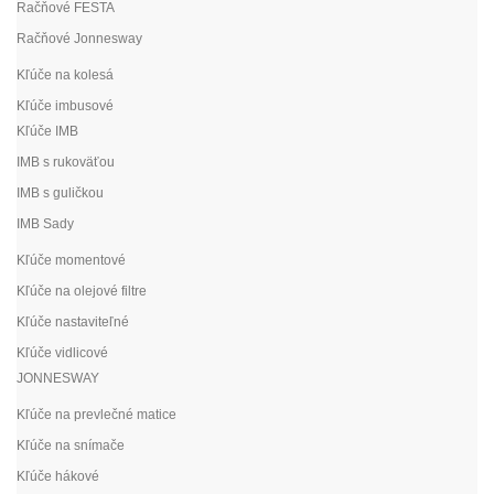
Račňové FESTA
Račňové Jonnesway
Kľúče na kolesá
Kľúče imbusové
Kľúče IMB
IMB s rukoväťou
IMB s guličkou
IMB Sady
Kľúče momentové
Kľúče na olejové filtre
Kľúče nastaviteľné
Kľúče vidlicové
JONNESWAY
Kľúče na prevlečné matice
Kľúče na snímače
Kľúče hákové