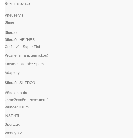
Rozmrazovače
Pneuservis
Slime
Stierače
Stierače HEYNER
Grafitové - Super Flat
Pružné (s náhr. gumičkou)
Klasické stierače Special
Adaptéry
Stierače SHERON
Vône do auta
Osviežovače - zavesiteľné
Wunder Baum
INSENTI
SportLux
Woody K2