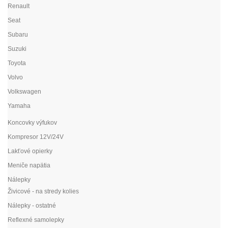
Renault
Seat
Subaru
Suzuki
Toyota
Volvo
Volkswagen
Yamaha
Koncovky výfukov
Kompresor 12V/24V
Lakťové opierky
Meniče napätia
Nálepky
Živicové - na stredy kolies
Nálepky - ostatné
Reflexné samolepky