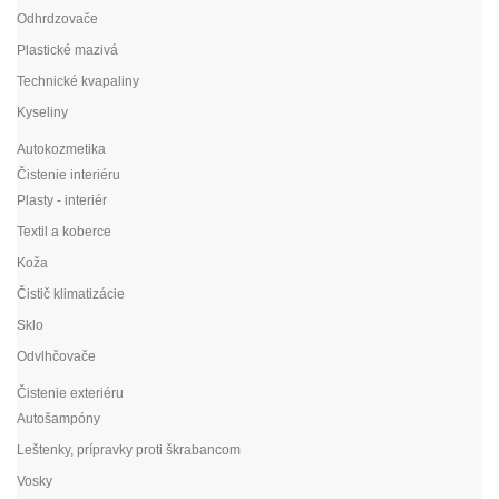
Odhrdzovače
Plastické mazivá
Technické kvapaliny
Kyseliny
Autokozmetika
Čistenie interiéru
Plasty - interiér
Textil a koberce
Koža
Čistič klimatizácie
Sklo
Odvlhčovače
Čistenie exteriéru
Autošampóny
Leštenky, prípravky proti škrabancom
Vosky