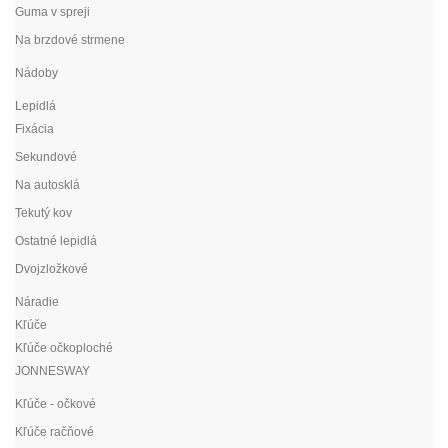
Guma v spreji
Na brzdové strmene
Nádoby
Lepidlá
Fixácia
Sekundové
Na autosklá
Tekutý kov
Ostatné lepidlá
Dvojzložkové
Náradie
Kľúče
Kľúče očkoploché
JONNESWAY
Kľúče - očkové
Kľúče račňové