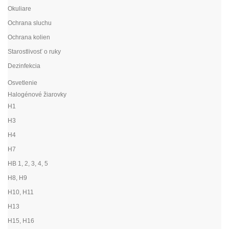
Okuliare
Ochrana sluchu
Ochrana kolien
Starostlivosť o ruky
Dezinfekcia
Osvetlenie
Halogénové žiarovky
H1
H3
H4
H7
HB 1, 2, 3, 4, 5
H8, H9
H10, H11
H13
H15, H16