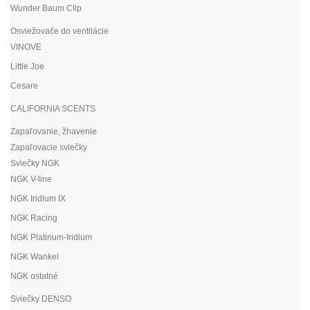
Wunder Baum Clip
Osviežovače do ventilácie
VINOVE
Little Joe
Cesare
CALIFORNIA SCENTS
Zapaľovanie, žhavenie
Zapaľovacie sviečky
Sviečky NGK
NGK V-line
NGK Iridium IX
NGK Racing
NGK Platinum-Iridium
NGK Wankel
NGK ostatné
Sviečky DENSO