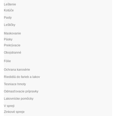
Leštenie
Kotúče
Pasty
Leštičky
Maskovanie
Pásky
Prekrývacie
Obojstranné
Fólie
Ochrana karosérie
Riedidlá do farieb a lakov
Tesniace hmoty
Odmasťovacie prípravky
Lakovnícke pomôcky
V spreji
Zinkové spreje