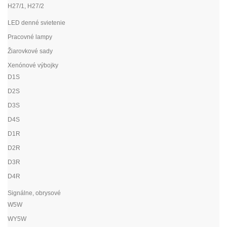
H27/1, H27/2
LED denné svietenie
Pracovné lampy
Žiarovkové sady
Xenónové výbojky
D1S
D2S
D3S
D4S
D1R
D2R
D3R
D4R
Signálne, obrysové
W5W
WY5W