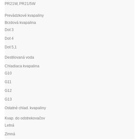
PR21W, PR21/5W
Prevádzkové kvapaliny
Brzdová kvapalina
Dot 3
Dot 4
Dot 5,1
Destilovaná voda
Chladiaca kvapalina
G10
G11
G12
G13
Ostatné chlad. kvapaliny
Kvap. do odstrekovačov
Letná
Zimná