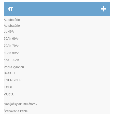
4T
Autobatérie
Autobatérie
do 49Ah
50Ah-69Ah
70Ah-79Ah
80Ah-99Ah
nad 100Ah
Podľa výrobcu
BOSCH
ENERGIZER
EXIDE
VARTA
Nabíjačky akumulátorov
Štartovacie káble