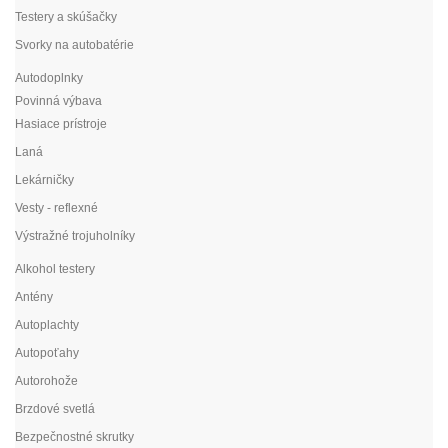
Testery a skúšačky
Svorky na autobatérie
Autodoplnky
Povinná výbava
Hasiace prístroje
Laná
Lekárničky
Vesty - reflexné
Výstražné trojuholníky
Alkohol testery
Antény
Autoplachty
Autopoťahy
Autorohože
Brzdové svetlá
Bezpečnostné skrutky