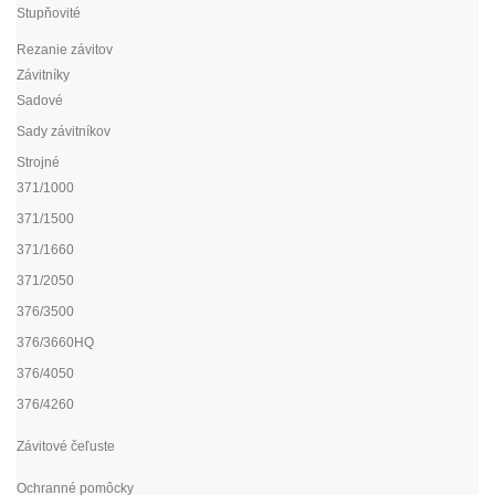
Stupňovité
Rezanie závitov
Závitníky
Sadové
Sady závitníkov
Strojné
371/1000
371/1500
371/1660
371/2050
376/3500
376/3660HQ
376/4050
376/4260
Závitové čeľuste
Ochranné pomôcky