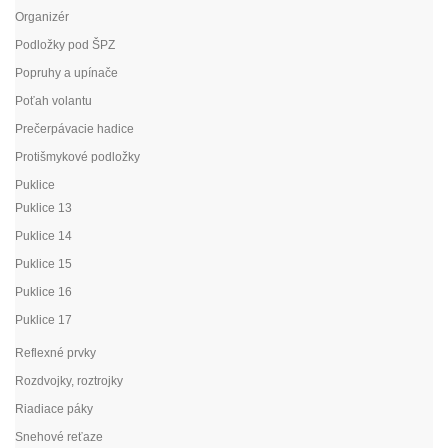
Organizér
Podložky pod ŠPZ
Popruhy a upínače
Poťah volantu
Prečerpávacie hadice
Protišmykové podložky
Puklice
Puklice 13
Puklice 14
Puklice 15
Puklice 16
Puklice 17
Reflexné prvky
Rozdvojky, roztrojky
Riadiace páky
Snehové reťaze