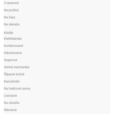
3 ramenné
Na pružiny
Na čapy
Na stierače
Kliešte
Elektrikárske
Kombinované
Odizolovacie
Segerove
Jemná mechanika
Štípacie bočné
Karosárske
Na hadicové spony
Lisovacie
Na závažia
Nitovacie