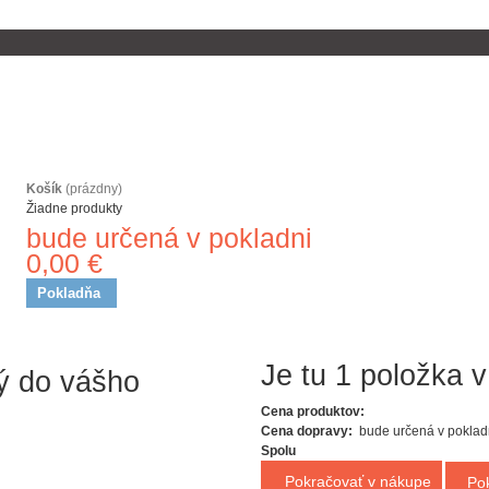
Košík
(prázdny)
Žiadne produkty
bude určená v pokladni
Doprava
0,00 €
Spolu
Pokladňa
ný do vášho
Je tu 1 položka v
Cena produktov:
Cena dopravy:
bude určená v poklad
Spolu
Pokračovať v nákupe
Po