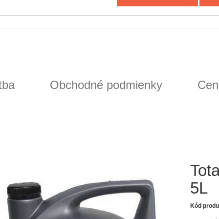
tba
Obchodné podmienky
Cen
Tot
5L
Kód produ