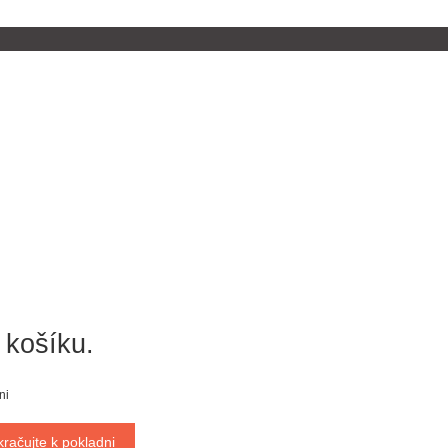
 košíku.
ni
kračujte k pokladni