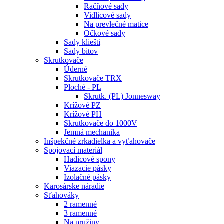
Račňové sady
Vidlicové sady
Na prevlečné matice
Očkové sady
Sady kliešti
Sady bitov
Skrutkovače
Úderné
Skrutkovače TRX
Ploché - PL
Skrutk. (PL) Jonnesway
Krížové PZ
Krížové PH
Skrutkovače do 1000V
Jemná mechanika
Inšpekčné zrkadielka a vyťahovače
Spojovací materiál
Hadicové spony
Viazacie pásky
Izolačné pásky
Karosárske náradie
Sťahováky
2 ramenné
3 ramenné
Na pružiny