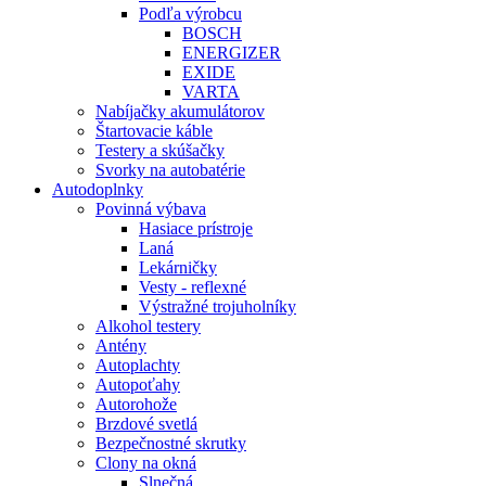
Podľa výrobcu
BOSCH
ENERGIZER
EXIDE
VARTA
Nabíjačky akumulátorov
Štartovacie káble
Testery a skúšačky
Svorky na autobatérie
Autodoplnky
Povinná výbava
Hasiace prístroje
Laná
Lekárničky
Vesty - reflexné
Výstražné trojuholníky
Alkohol testery
Antény
Autoplachty
Autopoťahy
Autorohože
Brzdové svetlá
Bezpečnostné skrutky
Clony na okná
Slnečná