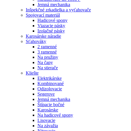
Jemná mechanika
Inšpekčné zrkadielka a vyťahovače
Spojovací materiál
Hadicové spony
Viazacie pásky
Izolačné pásky
Karosárske náradie
Sťahováky
2 ramenné
3 ramenné
Na pružiny
Na čapy
Na stierače
Kliešte
Elektrikárske
Kombinované
Odizolovacie
Segerove
Jemná mechanika
Štípacie bočné
Karosárske
Na hadicové spony
Lisovacie
Na závažia
Nitovacie