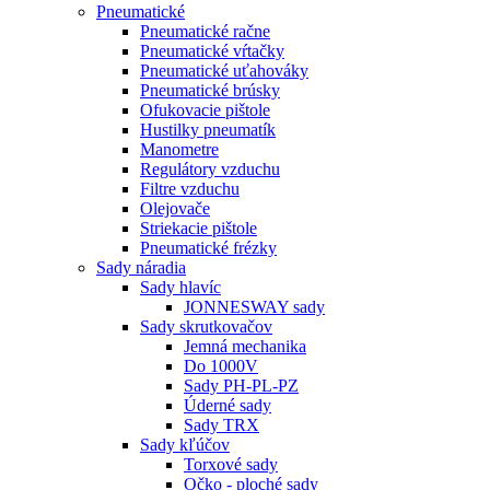
Pneumatické
Pneumatické račne
Pneumatické vŕtačky
Pneumatické uťahováky
Pneumatické brúsky
Ofukovacie pištole
Hustilky pneumatík
Manometre
Regulátory vzduchu
Filtre vzduchu
Olejovače
Striekacie pištole
Pneumatické frézky
Sady náradia
Sady hlavíc
JONNESWAY sady
Sady skrutkovačov
Jemná mechanika
Do 1000V
Sady PH-PL-PZ
Úderné sady
Sady TRX
Sady kľúčov
Torxové sady
Očko - ploché sady