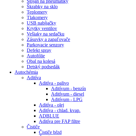
Stojan na pneumatiky
Škrabky na sklo
Teplomery
Tlakomery
USB nabíjačky
Krytky ventilov
Vešiaky na sedačku
Zásuvky a zapaľovače
Parkovacie senzory
Defekt spray
Autofólie
Obal na kolesá
Detský podsedák
Autochémia
Aditíva
Aditíva - palivo
Aditívum - benzín
Aditívum - diesel
Aditívum - LPG
Aditíva - olej
Aditíva - chlad. kvap.
ADBLUE
Aditíva pre FAP filtre
Čističe
Čističe bŕzd