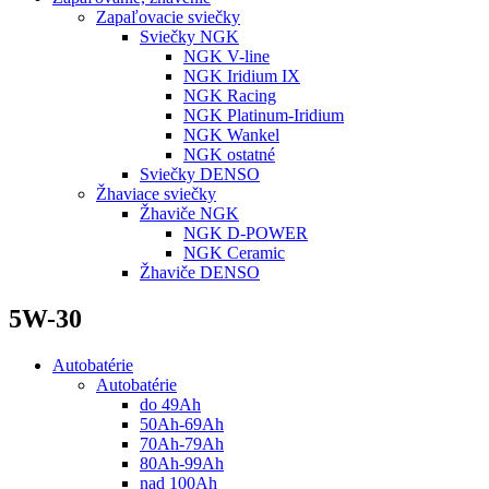
Zapaľovacie sviečky
Sviečky NGK
NGK V-line
NGK Iridium IX
NGK Racing
NGK Platinum-Iridium
NGK Wankel
NGK ostatné
Sviečky DENSO
Žhaviace sviečky
Žhaviče NGK
NGK D-POWER
NGK Ceramic
Žhaviče DENSO
5W-30
Autobatérie
Autobatérie
do 49Ah
50Ah-69Ah
70Ah-79Ah
80Ah-99Ah
nad 100Ah