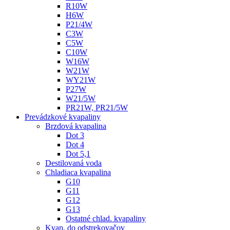
R10W
H6W
P21/4W
C3W
C5W
C10W
W16W
W21W
WY21W
P27W
W21/5W
PR21W, PR21/5W
Prevádzkové kvapaliny
Brzdová kvapalina
Dot 3
Dot 4
Dot 5,1
Destilovaná voda
Chladiaca kvapalina
G10
G11
G12
G13
Ostatné chlad. kvapaliny
Kvap. do odstrekovačov