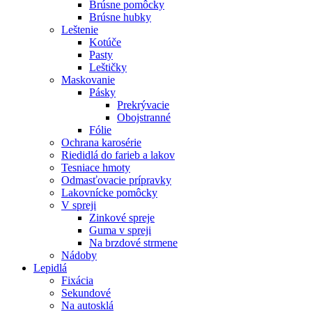
Brúsne pomôcky
Brúsne hubky
Leštenie
Kotúče
Pasty
Leštičky
Maskovanie
Pásky
Prekrývacie
Obojstranné
Fólie
Ochrana karosérie
Riedidlá do farieb a lakov
Tesniace hmoty
Odmasťovacie prípravky
Lakovnícke pomôcky
V spreji
Zinkové spreje
Guma v spreji
Na brzdové strmene
Nádoby
Lepidlá
Fixácia
Sekundové
Na autosklá