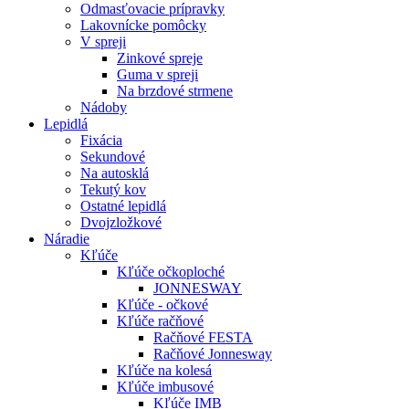
Odmasťovacie prípravky
Lakovnícke pomôcky
V spreji
Zinkové spreje
Guma v spreji
Na brzdové strmene
Nádoby
Lepidlá
Fixácia
Sekundové
Na autosklá
Tekutý kov
Ostatné lepidlá
Dvojzložkové
Náradie
Kľúče
Kľúče očkoploché
JONNESWAY
Kľúče - očkové
Kľúče račňové
Račňové FESTA
Račňové Jonnesway
Kľúče na kolesá
Kľúče imbusové
Kľúče IMB