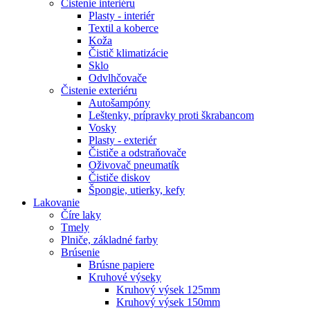
Čistenie interiéru
Plasty - interiér
Textil a koberce
Koža
Čistič klimatizácie
Sklo
Odvlhčovače
Čistenie exteriéru
Autošampóny
Leštenky, prípravky proti škrabancom
Vosky
Plasty - exteriér
Čističe a odstraňovače
Oživovač pneumatík
Čističe diskov
Špongie, utierky, kefy
Lakovanie
Číre laky
Tmely
Plniče, základné farby
Brúsenie
Brúsne papiere
Kruhové výseky
Kruhový výsek 125mm
Kruhový výsek 150mm