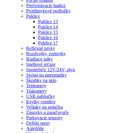
Poťah volantu
Prečerpávacie hadice
Protišmykové podložky
Puklice
Puklice 13
Puklice 14
Puklice 15
Puklice 16
Puklice 17
Reflexné prvky
Rozdvojky, roztrojky
Riadiace páky
Snehové reťaze
Spotrebiče 12V/24V, plyn
Stojan na pneumatiky
Škrabky na sklo
Teplomery
Tlakomery
USB nabíjačky
Krytky ventilov
Vešiaky na sedačku
Zásuvky a zapaľovače
Parkovacie senzory
Defekt spray
Autofólie