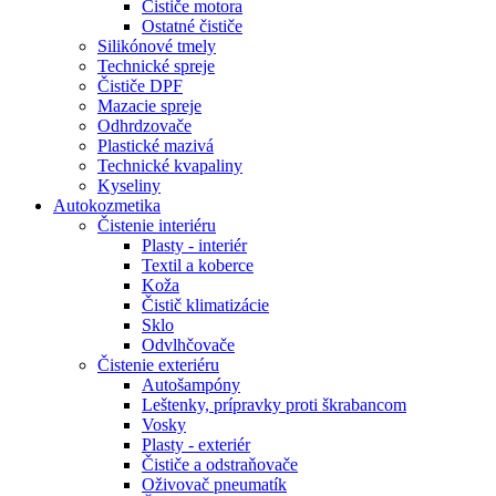
Čističe motora
Ostatné čističe
Silikónové tmely
Technické spreje
Čističe DPF
Mazacie spreje
Odhrdzovače
Plastické mazivá
Technické kvapaliny
Kyseliny
Autokozmetika
Čistenie interiéru
Plasty - interiér
Textil a koberce
Koža
Čistič klimatizácie
Sklo
Odvlhčovače
Čistenie exteriéru
Autošampóny
Leštenky, prípravky proti škrabancom
Vosky
Plasty - exteriér
Čističe a odstraňovače
Oživovač pneumatík