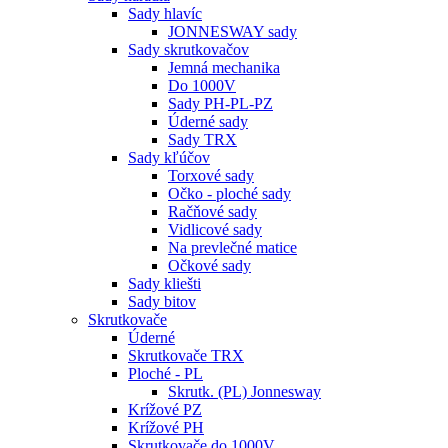
Sady hlavíc
JONNESWAY sady
Sady skrutkovačov
Jemná mechanika
Do 1000V
Sady PH-PL-PZ
Úderné sady
Sady TRX
Sady kľúčov
Torxové sady
Očko - ploché sady
Račňové sady
Vidlicové sady
Na prevlečné matice
Očkové sady
Sady kliešti
Sady bitov
Skrutkovače
Úderné
Skrutkovače TRX
Ploché - PL
Skrutk. (PL) Jonnesway
Krížové PZ
Krížové PH
Skrutkovače do 1000V