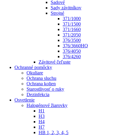
Sadové
Sady závitníkov
Strojné
371/1000
371/1500
371/1660
371/2050
376/3500
376/3660HQ
376/4050
376/4260
Závitové čeľuste
Ochranné pomôcky
Okuliare
Ochrana sluchu
Ochrana kolien
Starostlivosť o ruky
Dezinfekcia
Osvetlenie
Halogénové žiarovky
H1
H3
H4
H7
HB 1, 2, 3, 4, 5