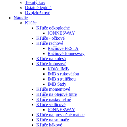
Tekutý kov
Ostatné lepidlá
Dvojzložkové
Náradie
Kľúče
Kľúče očkoploché
JONNESWAY
Kľúče - očkové
Kľúče račňové
Račňové FESTA
Račňové Jonnesway
Kľúče na kolesá
Kľúče imbusové
Kľúče IMB
IMB s rukoväťou
IMB s guličkou
IMB Sady
Kľúče momentové
Kľúče na olejové filtre
Kľúče nastaviteľné
Kľúče vidlicové
JONNESWAY
Kľúče na prevlečné matice
Kľúče na snímače
Kľúče hákové