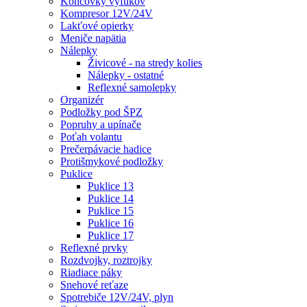
Koncovky výfukov
Kompresor 12V/24V
Lakťové opierky
Meniče napätia
Nálepky
Živicové - na stredy kolies
Nálepky - ostatné
Reflexné samolepky
Organizér
Podložky pod ŠPZ
Popruhy a upínače
Poťah volantu
Prečerpávacie hadice
Protišmykové podložky
Puklice
Puklice 13
Puklice 14
Puklice 15
Puklice 16
Puklice 17
Reflexné prvky
Rozdvojky, roztrojky
Riadiace páky
Snehové reťaze
Spotrebiče 12V/24V, plyn