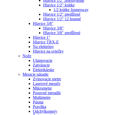
Hlavice 1/2" priemyselné
Hlavice 1/2" krátke
1/2 krátke Jonnesway
Hlavice 1/2" predĺžené
Hlavice 1/2" 12 hranné
Hlavice 3/8"
Hlavice 3/8"
Hlavice 3/8" predĺžené
Hlavice 1"
Hlavice TRX-E
Na elektróny
Hlavice na sviečky
Nože
Ulamovacie
Zatváracie
Elektrikárske
Meracie náradie
Zvinovacie metre
Laserové merače
Mikrometre
Posuvné meradlá
Multimetre
Pásma
Pravítka
Odchýlkomery