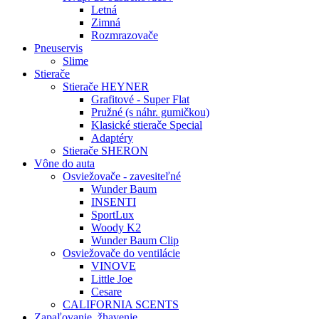
Letná
Zimná
Rozmrazovače
Pneuservis
Slime
Stierače
Stierače HEYNER
Grafitové - Super Flat
Pružné (s náhr. gumičkou)
Klasické stierače Special
Adaptéry
Stierače SHERON
Vône do auta
Osviežovače - zavesiteľné
Wunder Baum
INSENTI
SportLux
Woody K2
Wunder Baum Clip
Osviežovače do ventilácie
VINOVE
Little Joe
Cesare
CALIFORNIA SCENTS
Zapaľovanie, žhavenie