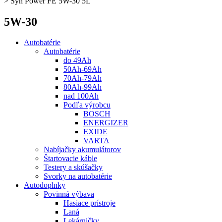
>
Syn Power FE 5W-30 5L
5W-30
Autobatérie
Autobatérie
do 49Ah
50Ah-69Ah
70Ah-79Ah
80Ah-99Ah
nad 100Ah
Podľa výrobcu
BOSCH
ENERGIZER
EXIDE
VARTA
Nabíjačky akumulátorov
Štartovacie káble
Testery a skúšačky
Svorky na autobatérie
Autodoplnky
Povinná výbava
Hasiace prístroje
Laná
Lekárničky