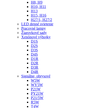
H8, H9
H10, H11
H13
H15, H16
H27/1, H27/2
LED denné svietenie
Pracovné lampy
Žiarovkové sady
Xenónové výbojky
D1S
D2S
D3S
D4S
D1R
D2R
D3R
D4R
Signálne, obrysové
W5W
WY5W
P21W
PY21W
P21/5W
R5W
T4W