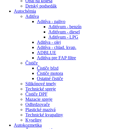
Obal na kolesá
Detský podsedák
Autochémia
Aditíva
Aditíva - palivo
Aditívum - benzín
Aditívum - diesel
Aditívum - LPG
Aditíva - olej
Aditíva - chlad. kvap.
ADBLUE
Aditíva pre FAP filtre
Čističe
Čističe bŕzd
Čističe motora
Ostatné čističe
Silikónové tmely
Technické spreje
Čističe DPF
Mazacie spreje
Odhrdzovače
Plastické mazivá
Technické kvapaliny
Kyseliny
Autokozmetika