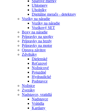
Špárove mierky
Uhlomery
Uholníky
Digitálne merače - detektory
Vozíky na náradie
Vozíky na náradie
Vozíkový SET
Boxy na náradie
Prípravky na spojky
Prípravky na brzdy
Prípravky na motor
Oprava závitov
Zdviháky
Dielenské
Reťazové
Nožnicové
Pojazdné
Hydraulické
Podstavce
Nožnice
Zveráky
Nadstavce, vratidlá
Nadstavce
Vrátidla
Kardany