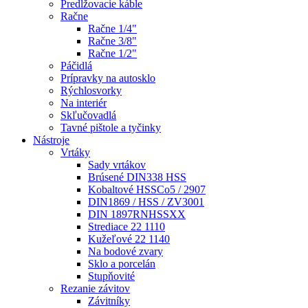
Predlžovacie káble
Račne
Račne 1/4"
Račne 3/8"
Račne 1/2"
Páčidlá
Prípravky na autosklo
Rýchlosvorky
Na interiér
Skľučovadlá
Tavné pištole a tyčinky
Nástroje
Vrtáky
Sady vrtákov
Brúsené DIN338 HSS
Kobaltové HSSCo5 / 2907
DIN1869 / HSS / ZV3001
DIN 1897RNHSSXX
Strediace 22 1110
Kužeľové 22 1140
Na bodové zvary
Sklo a porcelán
Stupňovité
Rezanie závitov
Závitníky