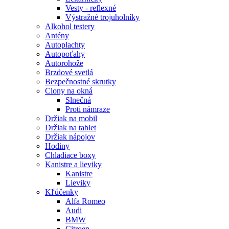
Vesty - reflexné
Výstražné trojuholníky
Alkohol testery
Antény
Autoplachty
Autopoťahy
Autorohože
Brzdové svetlá
Bezpečnostné skrutky
Clony na okná
Slnečná
Proti námraze
Držiak na mobil
Držiak na tablet
Držiak nápojov
Hodiny
Chladiace boxy
Kanistre a lieviky
Kanistre
Lieviky
Kľúčenky
Alfa Romeo
Audi
BMW
Citroen