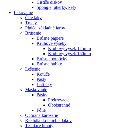
Čističe diskov
Špongie, utierky, kefy
Lakovanie
Číre laky
Tmely
Plniče, základné farby
Brúsenie
Brúsne papiere
Kruhové výseky
Kruhový výsek 125mm
Kruhový výsek 150mm
Brúsne pomôcky
Brúsne hubky
Leštenie
Kotúče
Pasty
Leštičky
Maskovanie
Pásky
Prekrývacie
Obojstranné
Fólie
Ochrana karosérie
Riedidlá do farieb a lakov
Tesniace hmoty