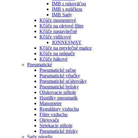
IMB s rukoväťou
IMB s guličkou
IMB Sady
Kľúče momentové
Kľúče na olejové filtre
Kľúče nastaviteľné
Kľúče vidlicové
JONNESWAY
Kľúče na prevlečné matice
Kľúče na snímače
Kľúče hákové
Pneumatické
Pneumatické račne
Pneumatické vŕtačky
Pneumatické uťahováky
Pneumatické brúsky
Ofukovacie pištole
Hustilky pneumatík
Manometre
Regulátory vzduchu
Filtre vzduchu
Olejovače
Striekacie pištole
Pneumatické frézky
Sady náradia