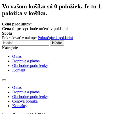
Vo vašom košíku sú
0
položiek.
Je tu 1
položka v košíku.
Cena produktov:
Cena dopravy:
bude určená v pokladni
Spolu
Pokračovať v nákupe
Pokračujte k pokladni
Hľadať
Kategórie
O nás
Doprava a platba
Obchodné podmienky
Kontakt
Toggle
navigation
O nás
Doprava a platba
Obchodné podmienky
Cenová ponuka
Kontakty