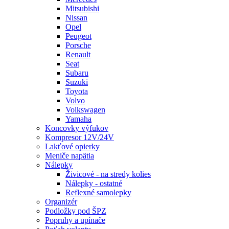
Mitsubishi
Nissan
Opel
Peugeot
Porsche
Renault
Seat
Subaru
Suzuki
Toyota
Volvo
Volkswagen
Yamaha
Koncovky výfukov
Kompresor 12V/24V
Lakťové opierky
Meniče napätia
Nálepky
Živicové - na stredy kolies
Nálepky - ostatné
Reflexné samolepky
Organizér
Podložky pod ŠPZ
Popruhy a upínače