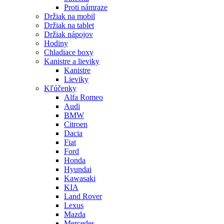
Proti námraze
Držiak na mobil
Držiak na tablet
Držiak nápojov
Hodiny
Chladiace boxy
Kanistre a lieviky
Kanistre
Lieviky
Kľúčenky
Alfa Romeo
Audi
BMW
Citroen
Dacia
Fiat
Ford
Honda
Hyundai
Kawasaki
KIA
Land Rover
Lexus
Mazda
Mercedes