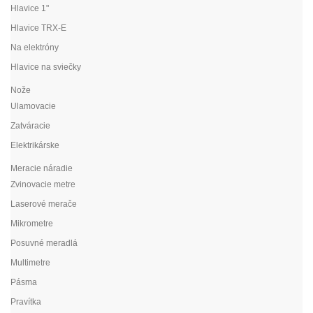
Hlavice 1"
Hlavice TRX-E
Na elektróny
Hlavice na sviečky
Nože
Ulamovacie
Zatváracie
Elektrikárske
Meracie náradie
Zvinovacie metre
Laserové merače
Mikrometre
Posuvné meradlá
Multimetre
Pásma
Pravítka