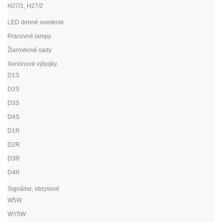
H27/1, H27/2
LED denné svietenie
Pracovné lampy
Žiarovkové sady
Xenónové výbojky
D1S
D2S
D3S
D4S
D1R
D2R
D3R
D4R
Signálne, obrysové
W5W
WY5W