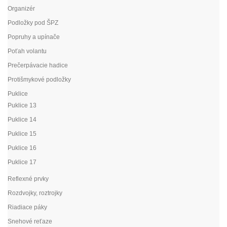
Organizér
Podložky pod ŠPZ
Popruhy a upínače
Poťah volantu
Prečerpávacie hadice
Protišmykové podložky
Puklice
Puklice 13
Puklice 14
Puklice 15
Puklice 16
Puklice 17
Reflexné prvky
Rozdvojky, roztrojky
Riadiace páky
Snehové reťaze