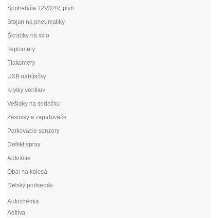
Spotrebiče 12V/24V, plyn
Stojan na pneumatiky
Škrabky na sklo
Teplomery
Tlakomery
USB nabíjačky
Krytky ventilov
Vešiaky na sedačku
Zásuvky a zapaľovače
Parkovacie senzory
Defekt spray
Autofólie
Obal na kolesá
Detský podsedák
Autochémia
Aditíva