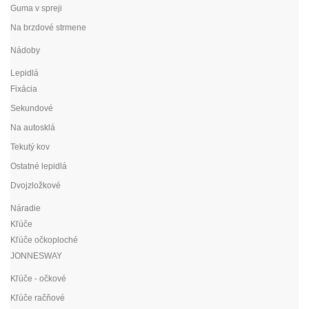
Guma v spreji
Na brzdové strmene
Nádoby
Lepidlá
Fixácia
Sekundové
Na autosklá
Tekutý kov
Ostatné lepidlá
Dvojzložkové
Náradie
Kľúče
Kľúče očkoploché
JONNESWAY
Kľúče - očkové
Kľúče račňové