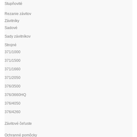
Stupňovité
Rezanie závitov
Závitníky
Sadové
Sady závitníkov
Strojné
371/1000
371/1500
371/1660
371/2050
376/3500
376/3660HQ
376/4050
376/4260
Závitové čeľuste
Ochranné pomôcky