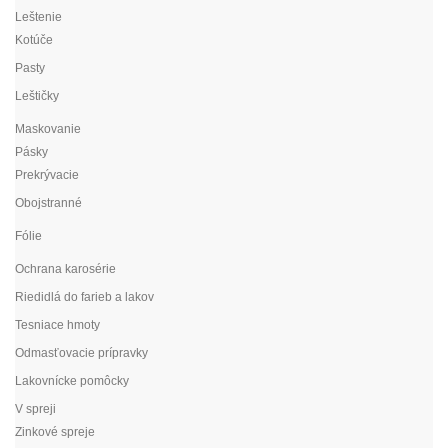
Leštenie
Kotúče
Pasty
Leštičky
Maskovanie
Pásky
Prekrývacie
Obojstranné
Fólie
Ochrana karosérie
Riedidlá do farieb a lakov
Tesniace hmoty
Odmasťovacie prípravky
Lakovnícke pomôcky
V spreji
Zinkové spreje