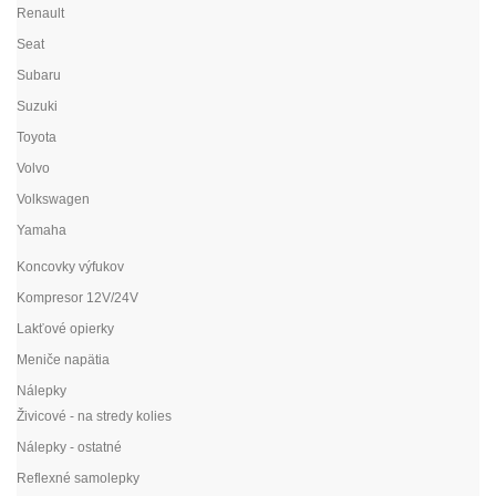
Renault
Seat
Subaru
Suzuki
Toyota
Volvo
Volkswagen
Yamaha
Koncovky výfukov
Kompresor 12V/24V
Lakťové opierky
Meniče napätia
Nálepky
Živicové - na stredy kolies
Nálepky - ostatné
Reflexné samolepky