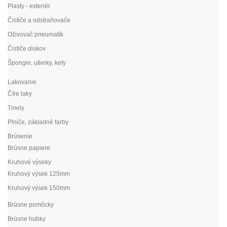
Plasty - exteriér
Čističe a odstraňovače
Oživovač pneumatík
Čističe diskov
Špongie, utierky, kefy
Lakovanie
Číre laky
Tmely
Plniče, základné farby
Brúsenie
Brúsne papiere
Kruhové výseky
Kruhový výsek 125mm
Kruhový výsek 150mm
Brúsne pomôcky
Brúsne hubky