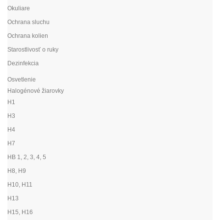
Okuliare
Ochrana sluchu
Ochrana kolien
Starostlivosť o ruky
Dezinfekcia
Osvetlenie
Halogénové žiarovky
H1
H3
H4
H7
HB 1, 2, 3, 4, 5
H8, H9
H10, H11
H13
H15, H16