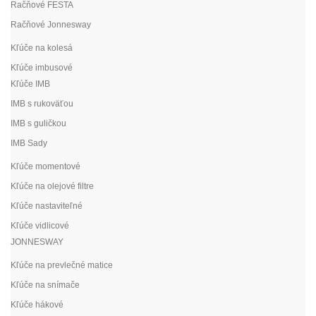
Račňové FESTA
Račňové Jonnesway
Kľúče na kolesá
Kľúče imbusové
Kľúče IMB
IMB s rukoväťou
IMB s guličkou
IMB Sady
Kľúče momentové
Kľúče na olejové filtre
Kľúče nastaviteľné
Kľúče vidlicové
JONNESWAY
Kľúče na prevlečné matice
Kľúče na snímače
Kľúče hákové