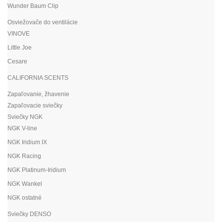
Wunder Baum Clip
Osviežovače do ventilácie
VINOVE
Little Joe
Cesare
CALIFORNIA SCENTS
Zapaľovanie, žhavenie
Zapaľovacie sviečky
Sviečky NGK
NGK V-line
NGK Iridium IX
NGK Racing
NGK Platinum-Iridium
NGK Wankel
NGK ostatné
Sviečky DENSO