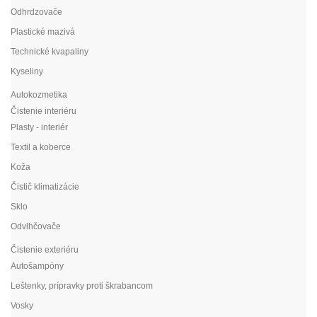
Odhrdzovače
Plastické mazivá
Technické kvapaliny
Kyseliny
Autokozmetika
Čistenie interiéru
Plasty - interiér
Textil a koberce
Koža
Čistič klimatizácie
Sklo
Odvlhčovače
Čistenie exteriéru
Autošampóny
Leštenky, prípravky proti škrabancom
Vosky