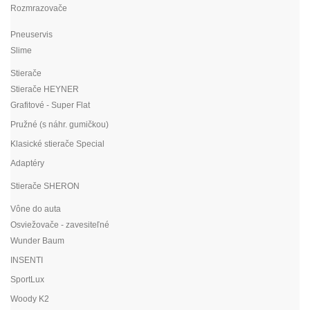
Rozmrazovače
Pneuservis
Slime
Stierače
Stierače HEYNER
Grafitové - Super Flat
Pružné (s náhr. gumičkou)
Klasické stierače Special
Adaptéry
Stierače SHERON
Vône do auta
Osviežovače - zavesiteľné
Wunder Baum
INSENTI
SportLux
Woody K2