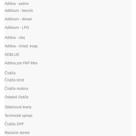
Aditíva - palivo
Aditívum - benzín
Aditívum - diesel
Aditívum - LPG
Aditíva - olej
Aditíva - chlad. kvap.
ADBLUE
Aditíva pre FAP filtre
Čističe
Čističe bŕzd
Čističe motora
Ostatné čističe
Silikónové tmely
Technické spreje
Čističe DPF
Mazacie spreje