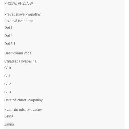
PR21W, PR21/5W
Prevádzkové kvapaliny
Brzdová kvapalina
Dot 3
Dot 4
Dot 5,1
Destilovaná voda
Chladiaca kvapalina
G10
G11
G12
G13
Ostatné chlad. kvapaliny
Kvap. do odstrekovačov
Letná
Zimná