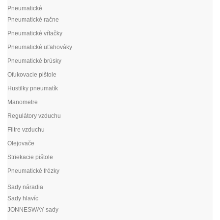
Pneumatické
Pneumatické račne
Pneumatické vŕtačky
Pneumatické uťahováky
Pneumatické brúsky
Ofukovacie pištole
Hustilky pneumatík
Manometre
Regulátory vzduchu
Filtre vzduchu
Olejovače
Striekacie pištole
Pneumatické frézky
Sady náradia
Sady hlavíc
JONNESWAY sady