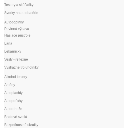
Testery a skúšačky
Svorky na autobatérie
Autodoplnky
Povinná výbava
Hasiace prístroje
Laná
Lekárničky
Vesty - reflexné
Výstražné trojuholníky
Alkohol testery
Antény
Autoplachty
Autopoťahy
Autorohože
Brzdové svetlá
Bezpečnostné skrutky