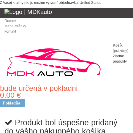
Z Vašej krajiny nie je možné vytvoriť objednávku.
United States
Domov
Mapa stránky
kontakt
Košík
(prázdny)
Žiadne
produkty
bude určená v pokladni
Doprava
0,00 €
Spolu
Pokladňa
Produkt bol úspešne pridaný
do vášho nákupného košíka