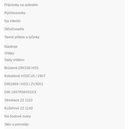
Prípravky na autosklo
Rýchlosvorky
Na interiér
Skľučovadlá
Tavné pištole a tyčinky
Nástroje
Vrtáky
Sady vrtákov
Brúsené DIN338 HSS
Kobaltové HSSCo5 / 2907
DIN1869 / HSS / ZV3001
DIN 1897RNHSSXX
Strediace 22 1110
Kužeľové 22 1140
Na bodové zvary
Sklo a porcelán