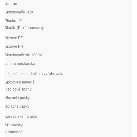
Úderné
Skrutkovače TRX
Ploché - PL
Skrutk. (PL) Jonnesway
Krížové PZ
Krížové PH
Skrutkovače do 1000V
Jemná mechanika
Inšpekčné zrkadielka a vyťahovače
Spojovací materiál
Hadicové spony
Viazacie pásky
Izolačné pásky
Karosárske náradie
Sťahováky
2 ramenné