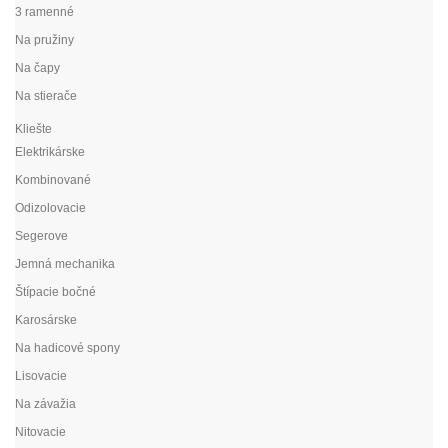
3 ramenné
Na pružiny
Na čapy
Na stierače
Kliešte
Elektrikárske
Kombinované
Odizolovacie
Segerove
Jemná mechanika
Štípacie bočné
Karosárske
Na hadicové spony
Lisovacie
Na závažia
Nitovacie