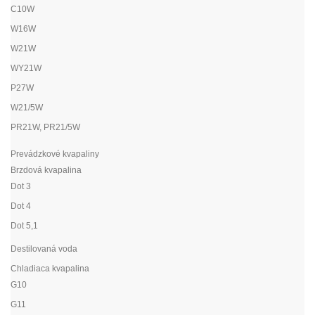
C10W
W16W
W21W
WY21W
P27W
W21/5W
PR21W, PR21/5W
Prevádzkové kvapaliny
Brzdová kvapalina
Dot 3
Dot 4
Dot 5,1
Destilovaná voda
Chladiaca kvapalina
G10
G11