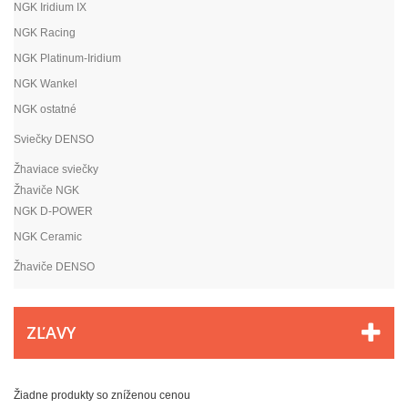
NGK Iridium IX
NGK Racing
NGK Platinum-Iridium
NGK Wankel
NGK ostatné
Sviečky DENSO
Žhaviace sviečky
Žhaviče NGK
NGK D-POWER
NGK Ceramic
Žhaviče DENSO
ZĽAVY
Žiadne produkty so zníženou cenou