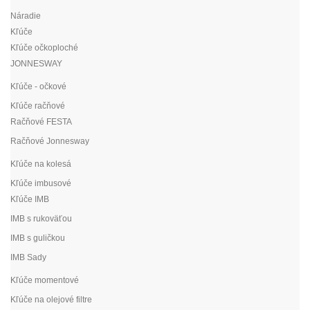
Náradie
Kľúče
Kľúče očkoploché
JONNESWAY
Kľúče - očkové
Kľúče račňové
Račňové FESTA
Račňové Jonnesway
Kľúče na kolesá
Kľúče imbusové
Kľúče IMB
IMB s rukoväťou
IMB s guličkou
IMB Sady
Kľúče momentové
Kľúče na olejové filtre