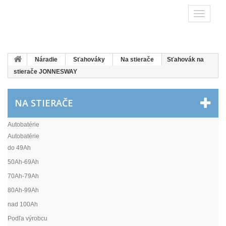
Toggle
navigatio
Náradie
Sťahováky
Na stierače
Sťahovák na
stierače JONNESWAY
NA STIERAČE
Autobatérie
Autobatérie
do 49Ah
50Ah-69Ah
70Ah-79Ah
80Ah-99Ah
nad 100Ah
Podľa výrobcu