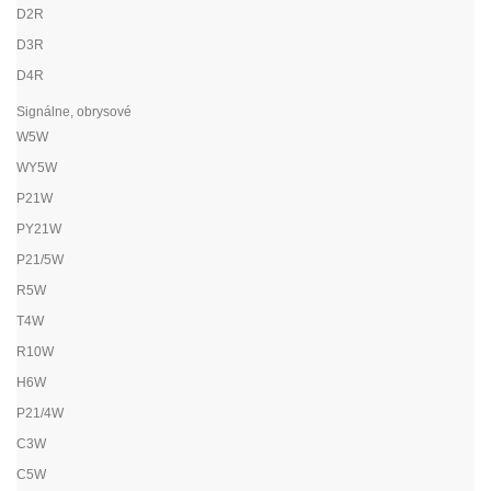
D2R
D3R
D4R
Signálne, obrysové
W5W
WY5W
P21W
PY21W
P21/5W
R5W
T4W
R10W
H6W
P21/4W
C3W
C5W