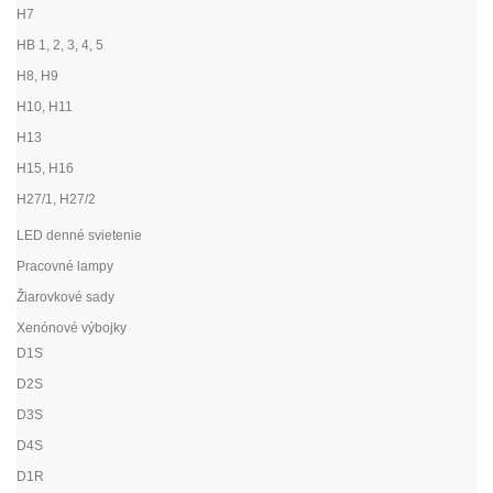
H7
HB 1, 2, 3, 4, 5
H8, H9
H10, H11
H13
H15, H16
H27/1, H27/2
LED denné svietenie
Pracovné lampy
Žiarovkové sady
Xenónové výbojky
D1S
D2S
D3S
D4S
D1R