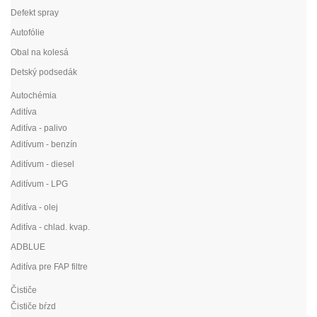
Defekt spray
Autofólie
Obal na kolesá
Detský podsedák
Autochémia
Aditíva
Aditíva - palivo
Aditívum - benzín
Aditívum - diesel
Aditívum - LPG
Aditíva - olej
Aditíva - chlad. kvap.
ADBLUE
Aditíva pre FAP filtre
Čističe
Čističe bŕzd