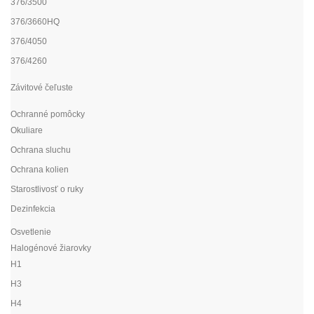
376/3500
376/3660HQ
376/4050
376/4260
Závitové čeľuste
Ochranné pomôcky
Okuliare
Ochrana sluchu
Ochrana kolien
Starostlivosť o ruky
Dezinfekcia
Osvetlenie
Halogénové žiarovky
H1
H3
H4