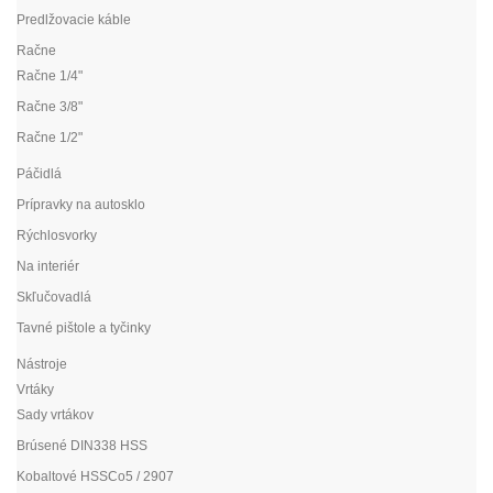
Predlžovacie káble
Račne
Račne 1/4"
Račne 3/8"
Račne 1/2"
Páčidlá
Prípravky na autosklo
Rýchlosvorky
Na interiér
Skľučovadlá
Tavné pištole a tyčinky
Nástroje
Vrtáky
Sady vrtákov
Brúsené DIN338 HSS
Kobaltové HSSCo5 / 2907