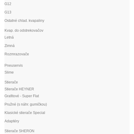
G12
G13
Ostatné chlad. kvapaliny
Kvap. do odstrekovačov
Letná
Zimná
Rozmrazovače
Pneuservis
Slime
Stierače
Stierače HEYNER
Grafitové - Super Flat
Pružné (s náhr. gumičkou)
Klasické stierače Special
Adaptéry
Stierače SHERON