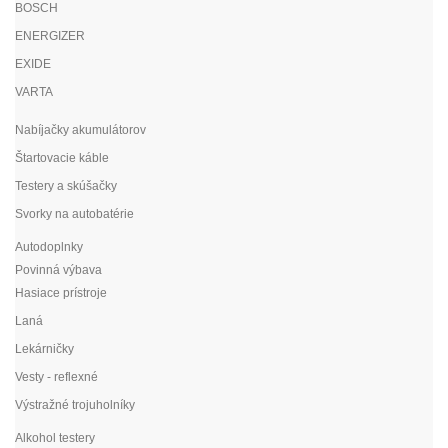
BOSCH
ENERGIZER
EXIDE
VARTA
Nabíjačky akumulátorov
Štartovacie káble
Testery a skúšačky
Svorky na autobatérie
Autodoplnky
Povinná výbava
Hasiace prístroje
Laná
Lekárničky
Vesty - reflexné
Výstražné trojuholníky
Alkohol testery