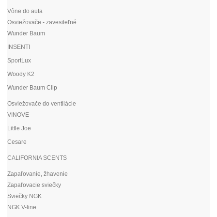
Vône do auta
Osviežovače - zavesiteľné
Wunder Baum
INSENTI
SportLux
Woody K2
Wunder Baum Clip
Osviežovače do ventilácie
VINOVE
Little Joe
Cesare
CALIFORNIA SCENTS
Zapaľovanie, žhavenie
Zapaľovacie sviečky
Sviečky NGK
NGK V-line