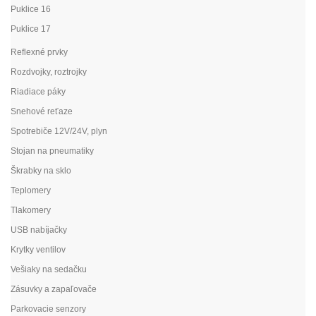
Puklice 16
Puklice 17
Reflexné prvky
Rozdvojky, roztrojky
Riadiace páky
Snehové reťaze
Spotrebiče 12V/24V, plyn
Stojan na pneumatiky
Škrabky na sklo
Teplomery
Tlakomery
USB nabíjačky
Krytky ventilov
Vešiaky na sedačku
Zásuvky a zapaľovače
Parkovacie senzory