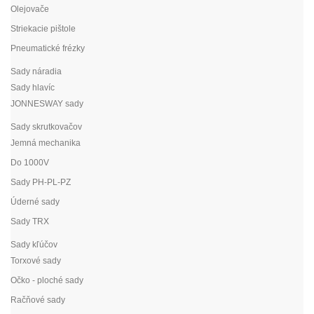
Olejovače
Striekacie pištole
Pneumatické frézky
Sady náradia
Sady hlavíc
JONNESWAY sady
Sady skrutkovačov
Jemná mechanika
Do 1000V
Sady PH-PL-PZ
Úderné sady
Sady TRX
Sady kľúčov
Torxové sady
Očko - ploché sady
Račňové sady