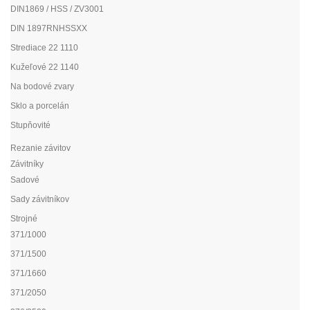
DIN1869 / HSS / ZV3001
DIN 1897RNHSSXX
Strediace 22 1110
Kužeľové 22 1140
Na bodové zvary
Sklo a porcelán
Stupňovité
Rezanie závitov
Závitníky
Sadové
Sady závitníkov
Strojné
371/1000
371/1500
371/1660
371/2050