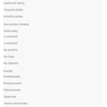
Hadicové spony
Viazacie pásky
Izolačné pásky
Karosárske náradie
Sťahováky
2 ramenné
3 ramenné
Na pružiny
Na čapy
Na stierače
Kliešte
Elektrikárske
Kombinované
Odizolovacie
Segerove
Jemná mechanika