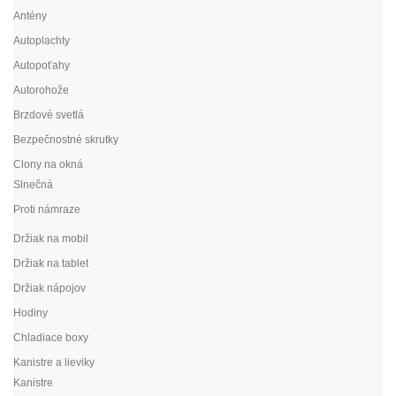
Antény
Autoplachty
Autopoťahy
Autorohože
Brzdové svetlá
Bezpečnostné skrutky
Clony na okná
Slnečná
Proti námraze
Držiak na mobil
Držiak na tablet
Držiak nápojov
Hodiny
Chladiace boxy
Kanistre a lieviky
Kanistre