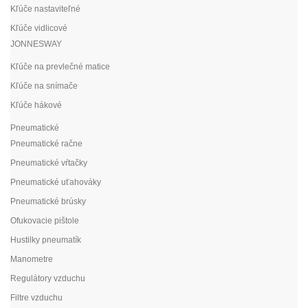
Kľúče nastaviteľné
Kľúče vidlicové
JONNESWAY
Kľúče na prevlečné matice
Kľúče na snímače
Kľúče hákové
Pneumatické
Pneumatické račne
Pneumatické vŕtačky
Pneumatické uťahováky
Pneumatické brúsky
Ofukovacie pištole
Hustilky pneumatík
Manometre
Regulátory vzduchu
Filtre vzduchu