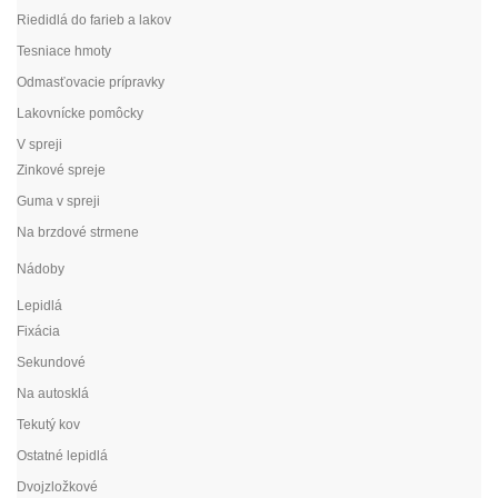
Riedidlá do farieb a lakov
Tesniace hmoty
Odmasťovacie prípravky
Lakovnícke pomôcky
V spreji
Zinkové spreje
Guma v spreji
Na brzdové strmene
Nádoby
Lepidlá
Fixácia
Sekundové
Na autosklá
Tekutý kov
Ostatné lepidlá
Dvojzložkové