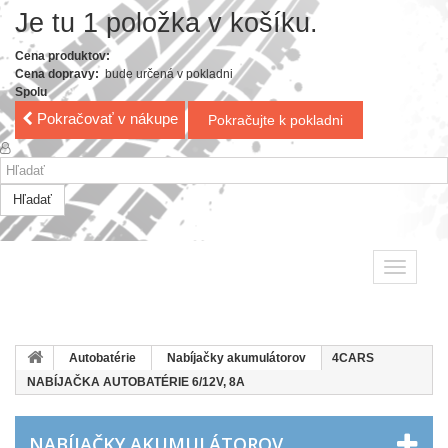
Je tu 1 položka v košíku.
Cena produktov:
Cena dopravy:
bude určená v pokladni
Spolu
Pokračovať v nákupe
Pokračujte k pokladni
Hľadať
Toggle
navigatio
Autobatérie
Nabíjačky akumulátorov
4CARS
NABÍJAČKA AUTOBATÉRIE 6/12V, 8A
NABÍJAČKY AKUMULÁTOROV