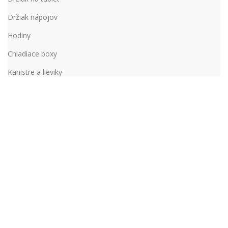
Držiak nápojov
Hodiny
Chladiace boxy
Kanistre a lieviky
Kanistre
Lieviky
Kľúčenky
Alfa Romeo
Audi
BMW
Citroen
Dacia