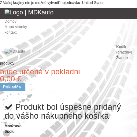
Z Vašej krajiny nie je možné vytvoriť objednávku.
United States
Domov
Mapa stránky
kontakt
Košík
(prázdny)
Žiadne
produkty
bude určená v pokladni
Doprava
0,00 €
Spolu
Pokladňa
Produkt bol úspešne pridaný
do vášho nákupného košíka
Množstvo
Spolu