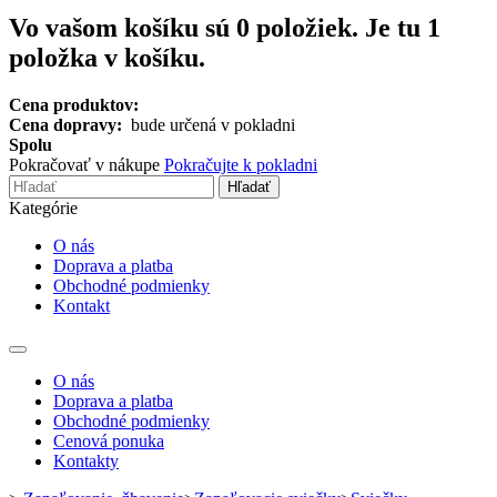
Vo vašom košíku sú
0
položiek.
Je tu 1
položka v košíku.
Cena produktov:
Cena dopravy:
bude určená v pokladni
Spolu
Pokračovať v nákupe
Pokračujte k pokladni
Hľadať
Kategórie
O nás
Doprava a platba
Obchodné podmienky
Kontakt
Toggle
navigation
O nás
Doprava a platba
Obchodné podmienky
Cenová ponuka
Kontakty