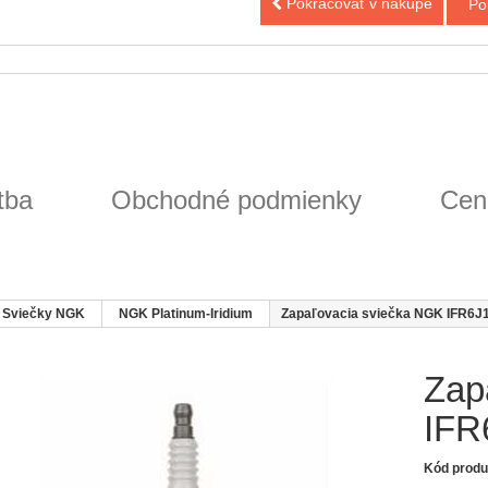
Pokračovať v nákupe
Po
tba
Obchodné podmienky
Cen
Sviečky NGK
NGK Platinum-Iridium
Zapaľovacia sviečka NGK IFR6J1
Zap
IFR
Kód produ