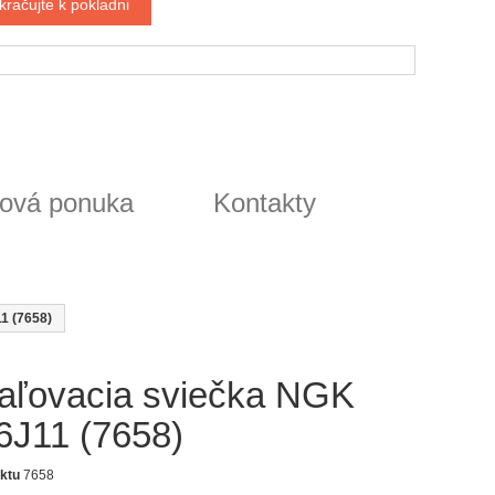
kračujte k pokladni
ová ponuka
Kontakty
1 (7658)
aľovacia sviečka NGK
6J11 (7658)
ktu
7658