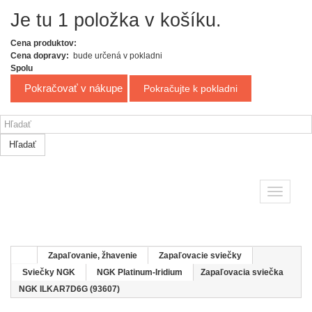
Je tu 1 položka v košíku.
Cena produktov:
Cena dopravy:
bude určená v pokladni
Spolu
Pokračovať v nákupe
Pokračujte k pokladni
Hľadať
Toggle
navigatio
Zapaľovanie, žhavenie
Zapaľovacie sviečky
Sviečky NGK
NGK Platinum-Iridium
Zapaľovacia sviečka
NGK ILKAR7D6G (93607)