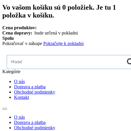
Vo vašom košíku sú
0
položiek.
Je tu 1
položka v košíku.
Cena produktov:
Cena dopravy:
bude určená v pokladni
Spolu
Pokračovať v nákupe
Pokračujte k pokladni
Kategórie
O nás
Doprava a platba
Obchodné podmienky
Kontakt
Toggle
navigation
O nás
Doprava a platba
Obchodné podmienky