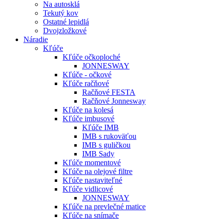
Na autosklá
Tekutý kov
Ostatné lepidlá
Dvojzložkové
Náradie
Kľúče
Kľúče očkoploché
JONNESWAY
Kľúče - očkové
Kľúče račňové
Račňové FESTA
Račňové Jonnesway
Kľúče na kolesá
Kľúče imbusové
Kľúče IMB
IMB s rukoväťou
IMB s guličkou
IMB Sady
Kľúče momentové
Kľúče na olejové filtre
Kľúče nastaviteľné
Kľúče vidlicové
JONNESWAY
Kľúče na prevlečné matice
Kľúče na snímače