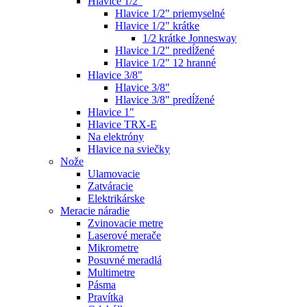
Hlavice 1/2"
Hlavice 1/2" priemyselné
Hlavice 1/2" krátke
1/2 krátke Jonnesway
Hlavice 1/2" predĺžené
Hlavice 1/2" 12 hranné
Hlavice 3/8"
Hlavice 3/8"
Hlavice 3/8" predĺžené
Hlavice 1"
Hlavice TRX-E
Na elektróny
Hlavice na sviečky
Nože
Ulamovacie
Zatváracie
Elektrikárske
Meracie náradie
Zvinovacie metre
Laserové merače
Mikrometre
Posuvné meradlá
Multimetre
Pásma
Pravítka