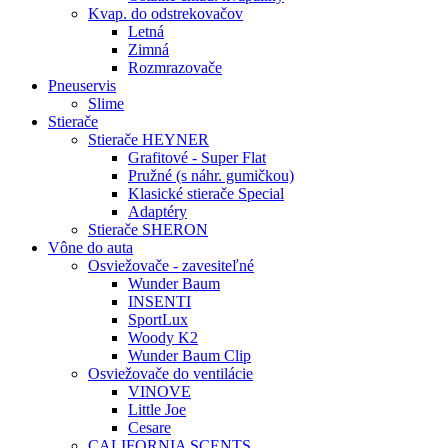
Kvap. do odstrekovačov
Letná
Zimná
Rozmrazovače
Pneuservis
Slime
Stierače
Stierače HEYNER
Grafitové - Super Flat
Pružné (s náhr. gumičkou)
Klasické stierače Special
Adaptéry
Stierače SHERON
Vône do auta
Osviežovače - zavesiteľné
Wunder Baum
INSENTI
SportLux
Woody K2
Wunder Baum Clip
Osviežovače do ventilácie
VINOVE
Little Joe
Cesare
CALIFORNIA SCENTS