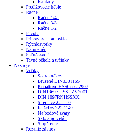
Kardany
Predlžovacie káble
Račne
Račne 1/4"
Račne 3/8"
Račne 1/2"
Páčidlá
Prípravky na autosklo
Rýchlosvorky
Na interiér
Skľučovadlá
Tavné pištole a tyčinky
Nástroje
Vrtáky
Sady vrtákov
Brúsené DIN338 HSS
Kobaltové HSSCo5 / 2907
DIN1869 / HSS / ZV3001
DIN 1897RNHSSXX
Strediace 22 1110
Kužeľové 22 1140
Na bodové zvary
Sklo a porcelán
Stupňovité
Rezanie závitov