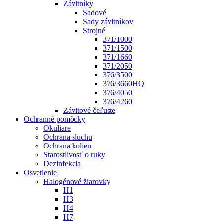
Závitníky
Sadové
Sady závitníkov
Strojné
371/1000
371/1500
371/1660
371/2050
376/3500
376/3660HQ
376/4050
376/4260
Závitové čeľuste
Ochranné pomôcky
Okuliare
Ochrana sluchu
Ochrana kolien
Starostlivosť o ruky
Dezinfekcia
Osvetlenie
Halogénové žiarovky
H1
H3
H4
H7