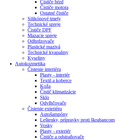
Čističe bŕzd
Čističe motora
Ostatné čističe
Silikónové tmely
Technické spreje
Čističe DPF
Mazacie spreje
Odhrdzovače
Plastické mazivá
Technické kvapaliny
Kyseliny
Autokozmetika
Čistenie interiéru
Plasty - interiér
Textil a koberce
Koža
Čistič klimatizácie
Sklo
Odvlhčovače
Čistenie exteriéru
Autošampóny
Leštenky, prípravky proti škrabancom
Vosky
Plasty - exteriér
Čističe a odstraňovače