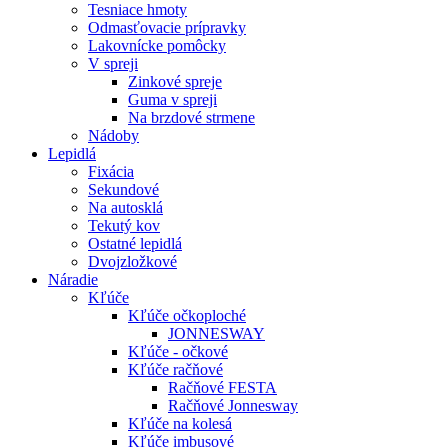
Tesniace hmoty
Odmasťovacie prípravky
Lakovnícke pomôcky
V spreji
Zinkové spreje
Guma v spreji
Na brzdové strmene
Nádoby
Lepidlá
Fixácia
Sekundové
Na autosklá
Tekutý kov
Ostatné lepidlá
Dvojzložkové
Náradie
Kľúče
Kľúče očkoploché
JONNESWAY
Kľúče - očkové
Kľúče račňové
Račňové FESTA
Račňové Jonnesway
Kľúče na kolesá
Kľúče imbusové