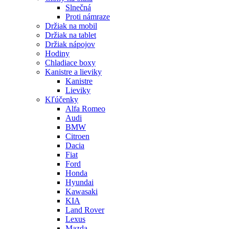
Slnečná
Proti námraze
Držiak na mobil
Držiak na tablet
Držiak nápojov
Hodiny
Chladiace boxy
Kanistre a lieviky
Kanistre
Lieviky
Kľúčenky
Alfa Romeo
Audi
BMW
Citroen
Dacia
Fiat
Ford
Honda
Hyundai
Kawasaki
KIA
Land Rover
Lexus
Mazda