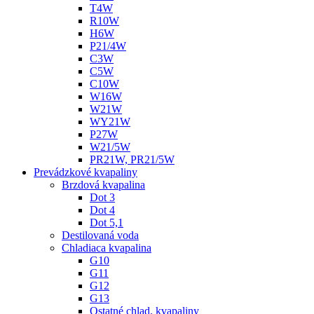
T4W
R10W
H6W
P21/4W
C3W
C5W
C10W
W16W
W21W
WY21W
P27W
W21/5W
PR21W, PR21/5W
Prevádzkové kvapaliny
Brzdová kvapalina
Dot 3
Dot 4
Dot 5,1
Destilovaná voda
Chladiaca kvapalina
G10
G11
G12
G13
Ostatné chlad. kvapaliny