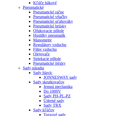
Kľúče hákové
Pneumatické
Pneumatické račne
Pneumatické vŕtačky
Pneumatické uťahováky
Pneumatické brúsky
Ofukovacie pištole
Hustilky pneumatík
Manometre
Regulátory vzduchu
Filtre vzduchu
Olejovače
Striekacie pištole
Pneumatické frézky
Sady náradia
Sady hlavíc
JONNESWAY sady
Sady skrutkovačov
Jemná mechanika
Do 1000V
Sady PH-PL-PZ
Úderné sady
Sady TRX
Sady kľúčov
Torxové sady