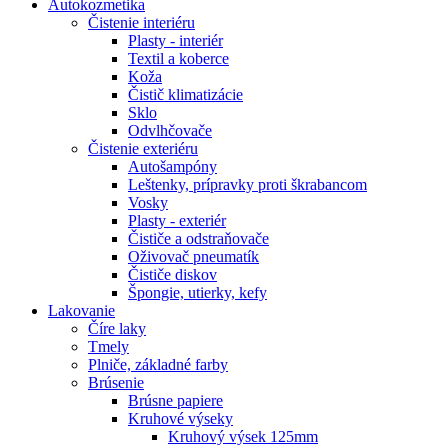
Autokozmetika
Čistenie interiéru
Plasty - interiér
Textil a koberce
Koža
Čistič klimatizácie
Sklo
Odvlhčovače
Čistenie exteriéru
Autošampóny
Leštenky, prípravky proti škrabancom
Vosky
Plasty - exteriér
Čističe a odstraňovače
Oživovač pneumatík
Čističe diskov
Špongie, utierky, kefy
Lakovanie
Číre laky
Tmely
Plniče, základné farby
Brúsenie
Brúsne papiere
Kruhové výseky
Kruhový výsek 125mm