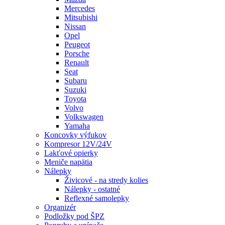
Mercedes
Mitsubishi
Nissan
Opel
Peugeot
Porsche
Renault
Seat
Subaru
Suzuki
Toyota
Volvo
Volkswagen
Yamaha
Koncovky výfukov
Kompresor 12V/24V
Lakťové opierky
Meniče napätia
Nálepky
Živicové - na stredy kolies
Nálepky - ostatné
Reflexné samolepky
Organizér
Podložky pod ŠPZ