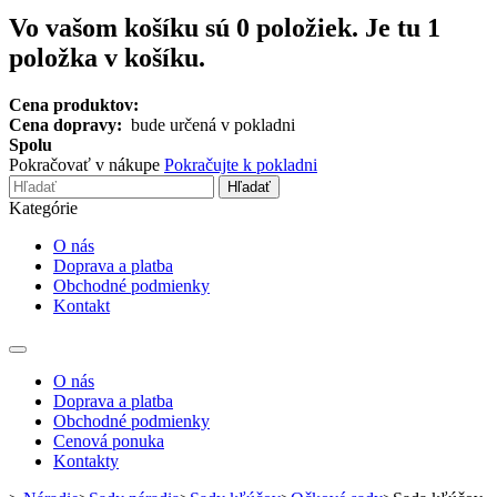
Vo vašom košíku sú
0
položiek.
Je tu 1
položka v košíku.
Cena produktov:
Cena dopravy:
bude určená v pokladni
Spolu
Pokračovať v nákupe
Pokračujte k pokladni
Hľadať
Kategórie
O nás
Doprava a platba
Obchodné podmienky
Kontakt
Toggle
navigation
O nás
Doprava a platba
Obchodné podmienky
Cenová ponuka
Kontakty