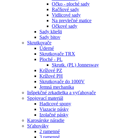
Očko - ploché sady
Račňové sady
Vidlicové sady
Na prevlečné matice
Očkové sady
Sady kliešti
Sady bitov
Skrutkovače
Úderné
Skrutkovače TRX
Ploché - PL
Skrutk. (PL) Jonnesway
Krížové PZ
Krížové PH
Skrutkovače do 1000V
Jemná mechanika
Inšpekčné zrkadielka a vyťahovače
Spojovací materiál
Hadicové spony
Viazacie pásky
Izolačné pásky
Karosárske náradie
Sťahováky
2 ramenné
3 ramenné