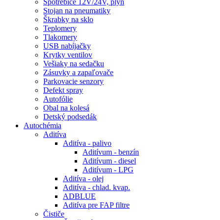
Spotrebiče 12V/24V, plyn
Stojan na pneumatiky
Škrabky na sklo
Teplomery
Tlakomery
USB nabíjačky
Krytky ventilov
Vešiaky na sedačku
Zásuvky a zapaľovače
Parkovacie senzory
Defekt spray
Autofólie
Obal na kolesá
Detský podsedák
Autochémia
Aditíva
Aditíva - palivo
Aditívum - benzín
Aditívum - diesel
Aditívum - LPG
Aditíva - olej
Aditíva - chlad. kvap.
ADBLUE
Aditíva pre FAP filtre
Čističe