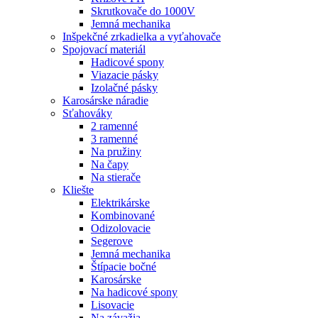
Skrutkovače do 1000V
Jemná mechanika
Inšpekčné zrkadielka a vyťahovače
Spojovací materiál
Hadicové spony
Viazacie pásky
Izolačné pásky
Karosárske náradie
Sťahováky
2 ramenné
3 ramenné
Na pružiny
Na čapy
Na stierače
Kliešte
Elektrikárske
Kombinované
Odizolovacie
Segerove
Jemná mechanika
Štípacie bočné
Karosárske
Na hadicové spony
Lisovacie
Na závažia