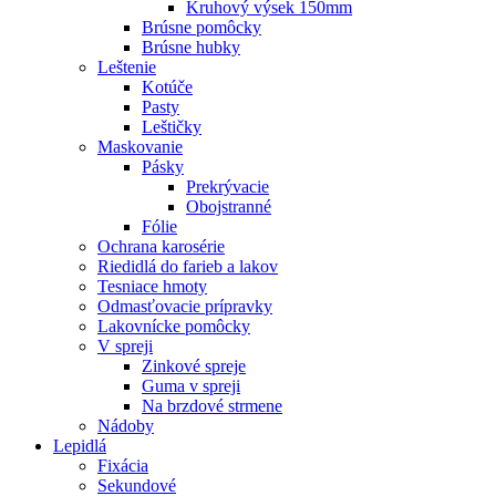
Kruhový výsek 150mm
Brúsne pomôcky
Brúsne hubky
Leštenie
Kotúče
Pasty
Leštičky
Maskovanie
Pásky
Prekrývacie
Obojstranné
Fólie
Ochrana karosérie
Riedidlá do farieb a lakov
Tesniace hmoty
Odmasťovacie prípravky
Lakovnícke pomôcky
V spreji
Zinkové spreje
Guma v spreji
Na brzdové strmene
Nádoby
Lepidlá
Fixácia
Sekundové