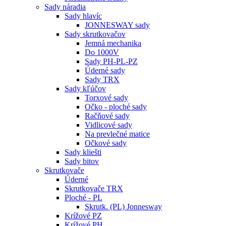
Sady náradia
Sady hlavíc
JONNESWAY sady
Sady skrutkovačov
Jemná mechanika
Do 1000V
Sady PH-PL-PZ
Úderné sady
Sady TRX
Sady kľúčov
Torxové sady
Očko - ploché sady
Račňové sady
Vidlicové sady
Na prevlečné matice
Očkové sady
Sady kliešti
Sady bitov
Skrutkovače
Úderné
Skrutkovače TRX
Ploché - PL
Skrutk. (PL) Jonnesway
Krížové PZ
Krížové PH