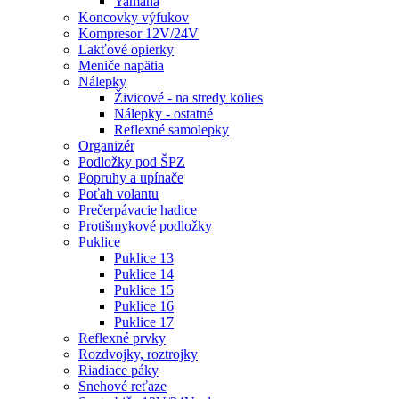
Yamaha
Koncovky výfukov
Kompresor 12V/24V
Lakťové opierky
Meniče napätia
Nálepky
Živicové - na stredy kolies
Nálepky - ostatné
Reflexné samolepky
Organizér
Podložky pod ŠPZ
Popruhy a upínače
Poťah volantu
Prečerpávacie hadice
Protišmykové podložky
Puklice
Puklice 13
Puklice 14
Puklice 15
Puklice 16
Puklice 17
Reflexné prvky
Rozdvojky, roztrojky
Riadiace páky
Snehové reťaze