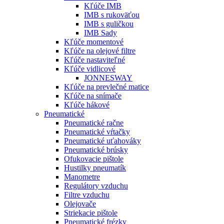
Kľúče IMB
IMB s rukoväťou
IMB s guličkou
IMB Sady
Kľúče momentové
Kľúče na olejové filtre
Kľúče nastaviteľné
Kľúče vidlicové
JONNESWAY
Kľúče na prevlečné matice
Kľúče na snímače
Kľúče hákové
Pneumatické
Pneumatické račne
Pneumatické vŕtačky
Pneumatické uťahováky
Pneumatické brúsky
Ofukovacie pištole
Hustilky pneumatík
Manometre
Regulátory vzduchu
Filtre vzduchu
Olejovače
Striekacie pištole
Pneumatické frézky