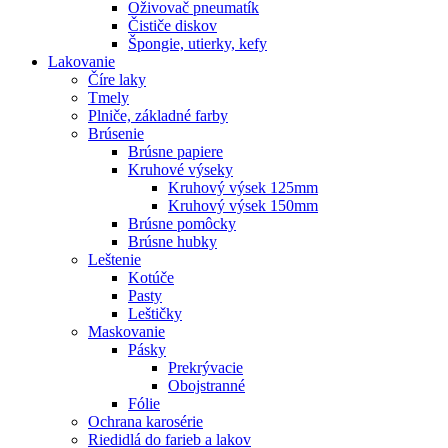
Oživovač pneumatík
Čističe diskov
Špongie, utierky, kefy
Lakovanie
Číre laky
Tmely
Plniče, základné farby
Brúsenie
Brúsne papiere
Kruhové výseky
Kruhový výsek 125mm
Kruhový výsek 150mm
Brúsne pomôcky
Brúsne hubky
Leštenie
Kotúče
Pasty
Leštičky
Maskovanie
Pásky
Prekrývacie
Obojstranné
Fólie
Ochrana karosérie
Riedidlá do farieb a lakov