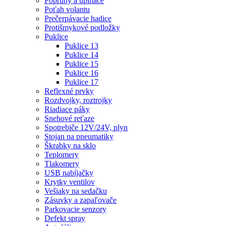
Popruhy a upínače
Poťah volantu
Prečerpávacie hadice
Protišmykové podložky
Puklice
Puklice 13
Puklice 14
Puklice 15
Puklice 16
Puklice 17
Reflexné prvky
Rozdvojky, roztrojky
Riadiace páky
Snehové reťaze
Spotrebiče 12V/24V, plyn
Stojan na pneumatiky
Škrabky na sklo
Teplomery
Tlakomery
USB nabíjačky
Krytky ventilov
Vešiaky na sedačku
Zásuvky a zapaľovače
Parkovacie senzory
Defekt spray