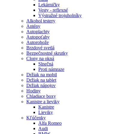
Lekárničky
Vesty - reflexné
Výstražné trojuholníky
Alkohol testery
Antény
Autoplachty
Autopoťahy
Autorohože
Brzdové svetlá
Bezpečnostné skrutky
Clony na okná
Slnečná
Proti námraze
Držiak na mobil
Držiak na tablet
Držiak nápojov
Hodiny
Chladiace boxy
Kanistre a lieviky
Kanistre
Lieviky
Kľúčenky
Alfa Romeo
Audi
BMW