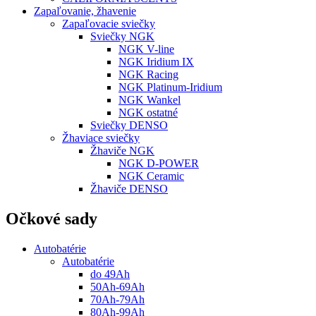
Zapaľovanie, žhavenie
Zapaľovacie sviečky
Sviečky NGK
NGK V-line
NGK Iridium IX
NGK Racing
NGK Platinum-Iridium
NGK Wankel
NGK ostatné
Sviečky DENSO
Žhaviace sviečky
Žhaviče NGK
NGK D-POWER
NGK Ceramic
Žhaviče DENSO
Očkové sady
Autobatérie
Autobatérie
do 49Ah
50Ah-69Ah
70Ah-79Ah
80Ah-99Ah