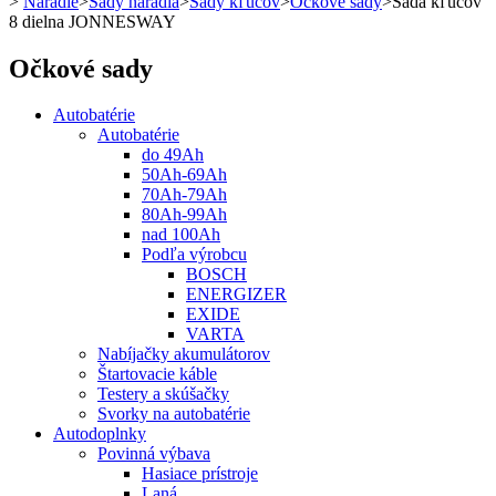
>
Náradie
>
Sady náradia
>
Sady kľúčov
>
Očkové sady
>
Sada kľúčov
8 dielna JONNESWAY
Očkové sady
Autobatérie
Autobatérie
do 49Ah
50Ah-69Ah
70Ah-79Ah
80Ah-99Ah
nad 100Ah
Podľa výrobcu
BOSCH
ENERGIZER
EXIDE
VARTA
Nabíjačky akumulátorov
Štartovacie káble
Testery a skúšačky
Svorky na autobatérie
Autodoplnky
Povinná výbava
Hasiace prístroje
Laná