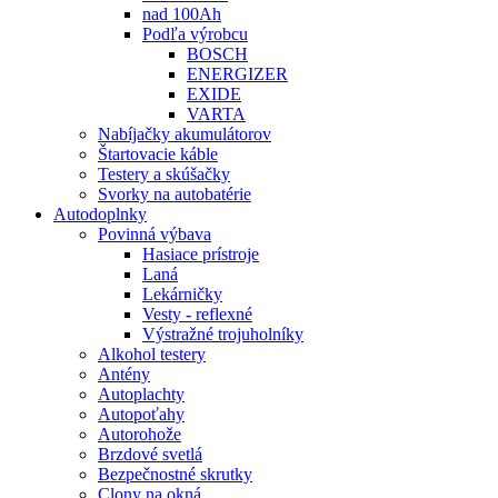
nad 100Ah
Podľa výrobcu
BOSCH
ENERGIZER
EXIDE
VARTA
Nabíjačky akumulátorov
Štartovacie káble
Testery a skúšačky
Svorky na autobatérie
Autodoplnky
Povinná výbava
Hasiace prístroje
Laná
Lekárničky
Vesty - reflexné
Výstražné trojuholníky
Alkohol testery
Antény
Autoplachty
Autopoťahy
Autorohože
Brzdové svetlá
Bezpečnostné skrutky
Clony na okná