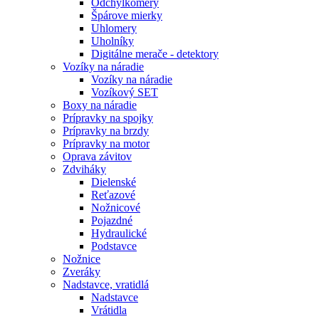
Odchýlkomery
Špárove mierky
Uhlomery
Uholníky
Digitálne merače - detektory
Vozíky na náradie
Vozíky na náradie
Vozíkový SET
Boxy na náradie
Prípravky na spojky
Prípravky na brzdy
Prípravky na motor
Oprava závitov
Zdviháky
Dielenské
Reťazové
Nožnicové
Pojazdné
Hydraulické
Podstavce
Nožnice
Zveráky
Nadstavce, vratidlá
Nadstavce
Vrátidla