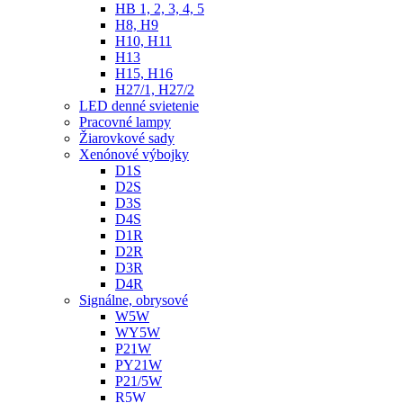
HB 1, 2, 3, 4, 5
H8, H9
H10, H11
H13
H15, H16
H27/1, H27/2
LED denné svietenie
Pracovné lampy
Žiarovkové sady
Xenónové výbojky
D1S
D2S
D3S
D4S
D1R
D2R
D3R
D4R
Signálne, obrysové
W5W
WY5W
P21W
PY21W
P21/5W
R5W