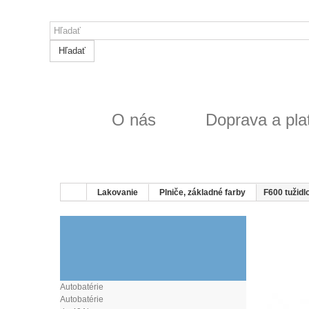
Hľadať
O nás
Doprava a pla
Lakovanie
Plniče, základné farby
F600 tužid
PLNIČE, ZÁKLADNÉ
FARBY
Autobatérie
Autobatérie