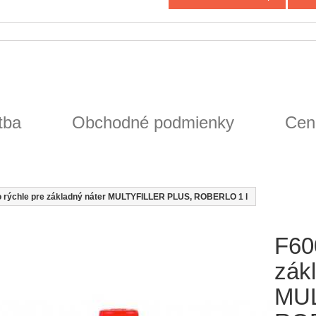
tba
Obchodné podmienky
Cen
lo rýchle pre základný náter MULTYFILLER PLUS, ROBERLO 1 l
F600
zák
MUL