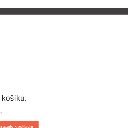
 košíku.
ni
kračujte k pokladni