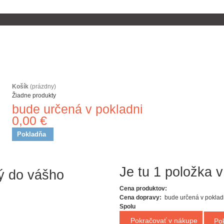
Košík
(prázdny)
Žiadne produkty
bude určená v pokladni
Doprava
0,00 €
Spolu
Pokladňa
ný do vášho
Je tu 1 položka v
Cena produktov:
Cena dopravy:
bude určená v poklad
Spolu
Pokračovať v nákupe
Po