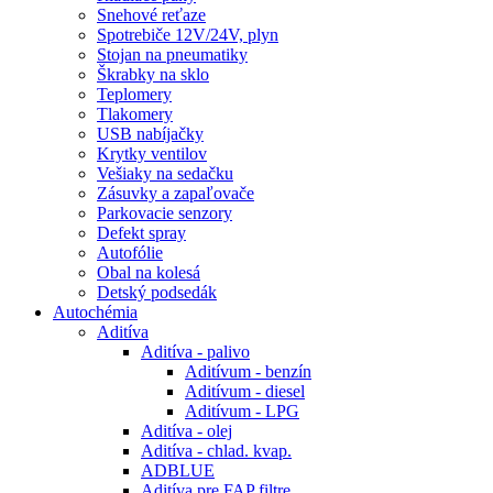
Snehové reťaze
Spotrebiče 12V/24V, plyn
Stojan na pneumatiky
Škrabky na sklo
Teplomery
Tlakomery
USB nabíjačky
Krytky ventilov
Vešiaky na sedačku
Zásuvky a zapaľovače
Parkovacie senzory
Defekt spray
Autofólie
Obal na kolesá
Detský podsedák
Autochémia
Aditíva
Aditíva - palivo
Aditívum - benzín
Aditívum - diesel
Aditívum - LPG
Aditíva - olej
Aditíva - chlad. kvap.
ADBLUE
Aditíva pre FAP filtre