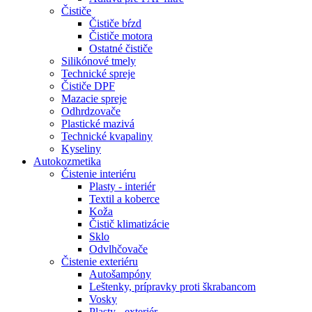
Čističe
Čističe bŕzd
Čističe motora
Ostatné čističe
Silikónové tmely
Technické spreje
Čističe DPF
Mazacie spreje
Odhrdzovače
Plastické mazivá
Technické kvapaliny
Kyseliny
Autokozmetika
Čistenie interiéru
Plasty - interiér
Textil a koberce
Koža
Čistič klimatizácie
Sklo
Odvlhčovače
Čistenie exteriéru
Autošampóny
Leštenky, prípravky proti škrabancom
Vosky
Plasty - exteriér