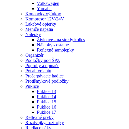
Volkswagen
Yamaha
Koncovky výfukov
Kompresor 12V/24V
Lakťové opierky
Meniče napätia
Nálepky
Živicové - na stredy kolies
Nálepky - ostatné
Reflexné samolepky
Organizér
Podložky pod ŠPZ
Popruhy a upínače
Poťah volantu
Prečerpávacie hadice
Protišmykové podložky
Puklice
Puklice 13
Puklice 14
Puklice 15
Puklice 16
Puklice 17
Reflexné prvky
Rozdvojky, roztrojky
Riadiace páky