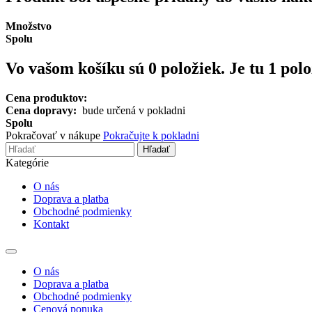
Množstvo
Spolu
Vo vašom košíku sú
0
položiek.
Je tu 1 pol
Cena produktov:
Cena dopravy:
bude určená v pokladni
Spolu
Pokračovať v nákupe
Pokračujte k pokladni
Hľadať
Kategórie
O nás
Doprava a platba
Obchodné podmienky
Kontakt
Toggle
navigation
O nás
Doprava a platba
Obchodné podmienky
Cenová ponuka