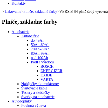
Kontakty
>
Lakovanie
>
Plniče, základné farby
>
VERSIS S4 plnič šedý vyrovn
Plniče, základné farby
Autobatérie
Autobatérie
do 49Ah
50Ah-69Ah
70Ah-79Ah
80Ah-99Ah
nad 100Ah
Podľa výrobcu
BOSCH
ENERGIZER
EXIDE
VARTA
Nabíjačky akumulátorov
Štartovacie káble
Testery a skúšačky
Svorky na autobatérie
Autodoplnky
Povinná výbava