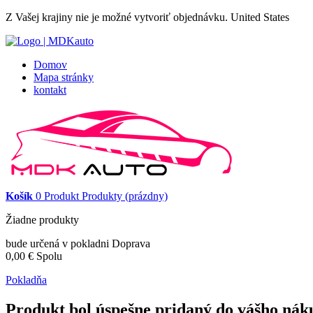
Z Vašej krajiny nie je možné vytvoriť objednávku.
United States
Domov
Mapa stránky
kontakt
Košík
0
Produkt
Produkty
(prázdny)
Žiadne produkty
bude určená v pokladni
Doprava
0,00 €
Spolu
Pokladňa
Produkt bol úspešne pridaný do vášho nák