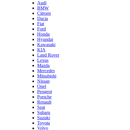
Audi
BMW
Citroen
Dacia
Fiat
Ford
Honda
Hyundai
Kawasaki
KIA
Land Rover
Lexus
Mazda
Mercedes
Mitsubishi
Nissan
Opel
Peugeot
Porsche
Renault
Seat
Subaru
Suzuki
Toyota
Volvo