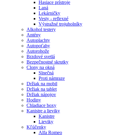
Hasiace prístroje
Laná
Lekárničky
Vesty - reflexné
Výstražné trojuholníky
Alkohol testery
Antény
Autoplachty
Autopoťahy
Autorohože
Brzdové svetlá
Bezpečnostné skrutky
Clony na okná
Slnečná
Proti námraze
Držiak na mobil
Držiak na tablet
Držiak nápojov
Hodiny
Chladiace boxy
Kanistre a lieviky
Kanistre
Lieviky
Kľúčenky
Alfa Romeo