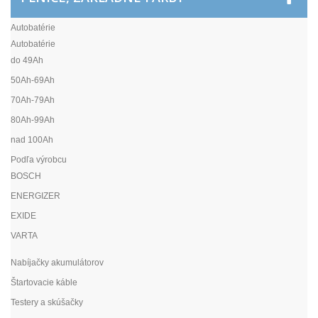
Autobatérie
Autobatérie
do 49Ah
50Ah-69Ah
70Ah-79Ah
80Ah-99Ah
nad 100Ah
Podľa výrobcu
BOSCH
ENERGIZER
EXIDE
VARTA
Nabíjačky akumulátorov
Štartovacie káble
Testery a skúšačky