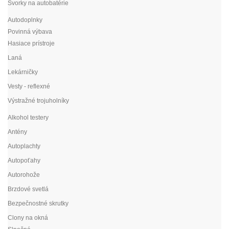
Svorky na autobatérie
Autodoplnky
Povinná výbava
Hasiace prístroje
Laná
Lekárničky
Vesty - reflexné
Výstražné trojuholníky
Alkohol testery
Antény
Autoplachty
Autopoťahy
Autorohože
Brzdové svetlá
Bezpečnostné skrutky
Clony na okná