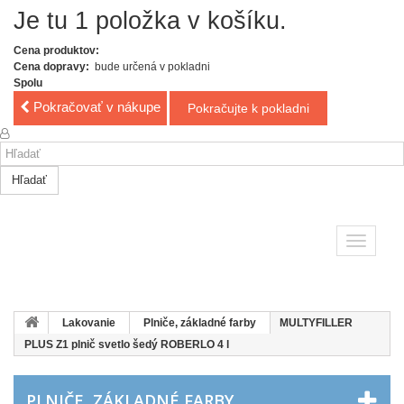
Je tu 1 položka v košíku.
Cena produktov:
Cena dopravy:
bude určená v pokladni
Spolu
Pokračovať v nákupe
Pokračujte k pokladni
Hľadať
Toggle
navigatio
Lakovanie
Plniče, základné farby
MULTYFILLER
PLUS Z1 plnič svetlo šedý ROBERLO 4 l
PLNIČE, ZÁKLADNÉ FARBY