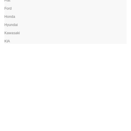
Fiat
Ford
Honda
Hyundai
Kawasaki
KIA
Land Rover
Lexus
Mazda
Mercedes
Mitsubishi
Nissan
Opel
Peugeot
Porsche
Renault