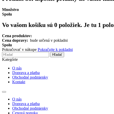
Množstvo
Spolu
Vo vašom košíku sú
0
položiek.
Je tu 1 pol
Cena produktov:
Cena dopravy:
bude určená v pokladni
Spolu
Pokračovať v nákupe
Pokračujte k pokladni
Hľadať
Kategórie
O nás
Doprava a platba
Obchodné podmienky
Kontakt
Toggle
navigation
O nás
Doprava a platba
Obchodné podmienky
Cenová ponuka