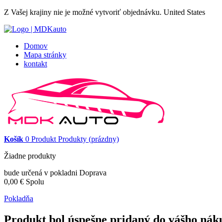
Z Vašej krajiny nie je možné vytvoriť objednávku.
United States
Domov
Mapa stránky
kontakt
Košík
0
Produkt
Produkty
(prázdny)
Žiadne produkty
bude určená v pokladni
Doprava
0,00 €
Spolu
Pokladňa
Produkt bol úspešne pridaný do vášho nák