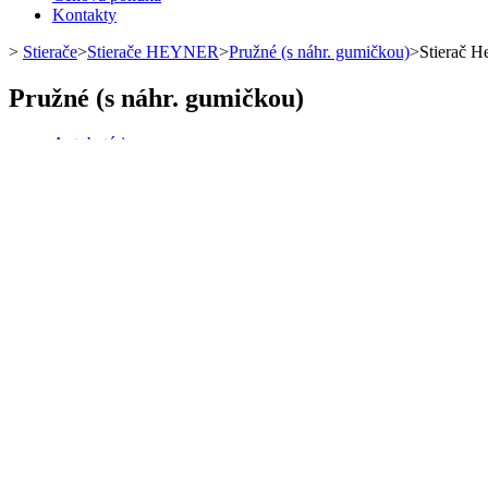
Kontakty
>
Stierače
>
Stierače HEYNER
>
Pružné (s náhr. gumičkou)
>
Stierač 
Pružné (s náhr. gumičkou)
Autobatérie
Autobatérie
do 49Ah
50Ah-69Ah
70Ah-79Ah
80Ah-99Ah
nad 100Ah
Podľa výrobcu
BOSCH
ENERGIZER
EXIDE
VARTA
Nabíjačky akumulátorov
Štartovacie káble
Testery a skúšačky
Svorky na autobatérie
Autodoplnky
Povinná výbava