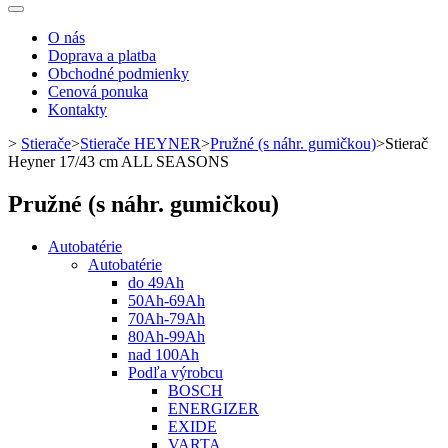
Toggle
navigation
O nás
Doprava a platba
Obchodné podmienky
Cenová ponuka
Kontakty
>
Stierače
>
Stierače HEYNER
>
Pružné (s náhr. gumičkou)
>
Stierač
Heyner 17/43 cm ALL SEASONS
Pružné (s náhr. gumičkou)
Autobatérie
Autobatérie
do 49Ah
50Ah-69Ah
70Ah-79Ah
80Ah-99Ah
nad 100Ah
Podľa výrobcu
BOSCH
ENERGIZER
EXIDE
VARTA