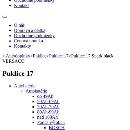
Obchodné podmienky
Kontakt
Toggle
navigation
O nás
Doprava a platba
Obchodné podmienky
Cenová ponuka
Kontakty
>
Autodoplnky
>
Puklice
>
Puklice 17
>
Puklice 17 Spark black
VERSACO
Puklice 17
Autobatérie
Autobatérie
do 49Ah
50Ah-69Ah
70Ah-79Ah
80Ah-99Ah
nad 100Ah
Podľa výrobcu
BOSCH