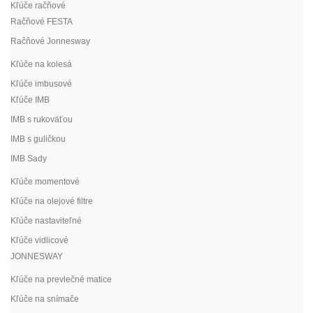
Kľúče račňové
Račňové FESTA
Račňové Jonnesway
Kľúče na kolesá
Kľúče imbusové
Kľúče IMB
IMB s rukoväťou
IMB s guličkou
IMB Sady
Kľúče momentové
Kľúče na olejové filtre
Kľúče nastaviteľné
Kľúče vidlicové
JONNESWAY
Kľúče na prevlečné matice
Kľúče na snímače