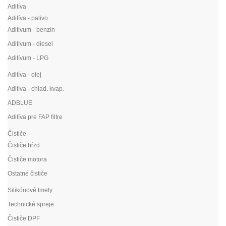
Aditíva
Aditíva - palivo
Aditívum - benzín
Aditívum - diesel
Aditívum - LPG
Aditíva - olej
Aditíva - chlad. kvap.
ADBLUE
Aditíva pre FAP filtre
Čističe
Čističe bŕzd
Čističe motora
Ostatné čističe
Silikónové tmely
Technické spreje
Čističe DPF