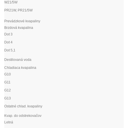
W21/5W
PR21W, PR21/5W
Prevádzkové kvapaliny
Brzdová kvapalina
Dot 3
Dot 4
Dot 5,1
Destilovaná voda
Chladiaca kvapalina
G10
G11
G12
G13
Ostatné chlad. kvapaliny
Kvap. do odstrekovačov
Letná