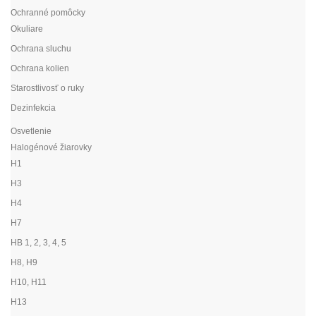
Ochranné pomôcky
Okuliare
Ochrana sluchu
Ochrana kolien
Starostlivosť o ruky
Dezinfekcia
Osvetlenie
Halogénové žiarovky
H1
H3
H4
H7
HB 1, 2, 3, 4, 5
H8, H9
H10, H11
H13