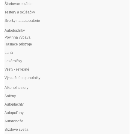
Štartovacie káble
Testery a skúšačky
Svorky na autobatérie
Autodoplnky
Povinná výbava
Hasiace prístroje
Laná
Lekárničky
Vesty - reflexné
Výstražné trojuholníky
Alkohol testery
Antény
Autoplachty
Autopoťahy
Autorohože
Brzdové svetlá