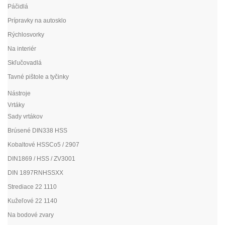
Páčidlá
Prípravky na autosklo
Rýchlosvorky
Na interiér
Skľučovadlá
Tavné pištole a tyčinky
Nástroje
Vrtáky
Sady vrtákov
Brúsené DIN338 HSS
Kobaltové HSSCo5 / 2907
DIN1869 / HSS / ZV3001
DIN 1897RNHSSXX
Strediace 22 1110
Kužeľové 22 1140
Na bodové zvary