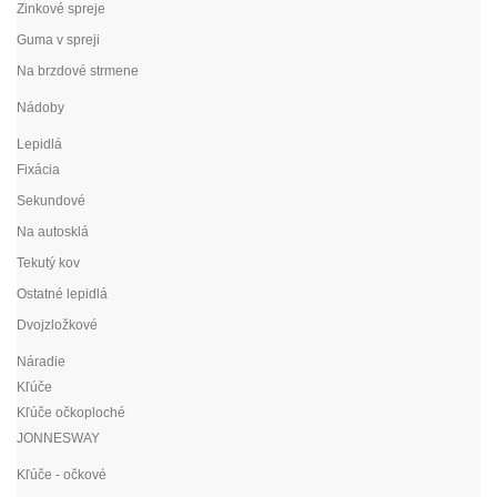
Zinkové spreje
Guma v spreji
Na brzdové strmene
Nádoby
Lepidlá
Fixácia
Sekundové
Na autosklá
Tekutý kov
Ostatné lepidlá
Dvojzložkové
Náradie
Kľúče
Kľúče očkoploché
JONNESWAY
Kľúče - očkové