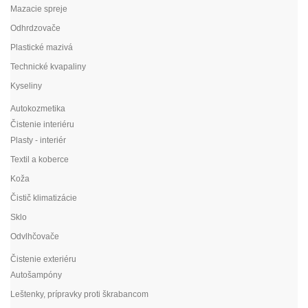
Mazacie spreje
Odhrdzovače
Plastické mazivá
Technické kvapaliny
Kyseliny
Autokozmetika
Čistenie interiéru
Plasty - interiér
Textil a koberce
Koža
Čistič klimatizácie
Sklo
Odvlhčovače
Čistenie exteriéru
Autošampóny
Leštenky, prípravky proti škrabancom