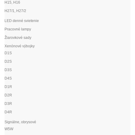
H15, H16
H27/1, H27/2
LED denné svietenie
Pracovné lampy
Žiarovkové sady
Xenónové výbojky
D1S
D2S
D3S
D4S
D1R
D2R
D3R
D4R
Signálne, obrysové
W5W