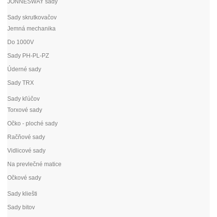
JONNESWAY sady
Sady skrutkovačov
Jemná mechanika
Do 1000V
Sady PH-PL-PZ
Úderné sady
Sady TRX
Sady kľúčov
Torxové sady
Očko - ploché sady
Račňové sady
Vidlicové sady
Na prevlečné matice
Očkové sady
Sady kliešti
Sady bitov