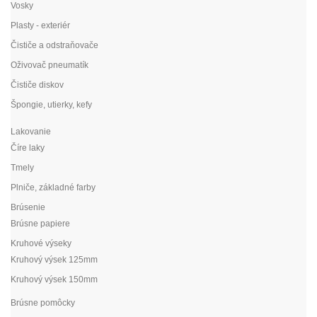
Vosky
Plasty - exteriér
Čističe a odstraňovače
Oživovač pneumatík
Čističe diskov
Špongie, utierky, kefy
Lakovanie
Číre laky
Tmely
Plniče, základné farby
Brúsenie
Brúsne papiere
Kruhové výseky
Kruhový výsek 125mm
Kruhový výsek 150mm
Brúsne pomôcky