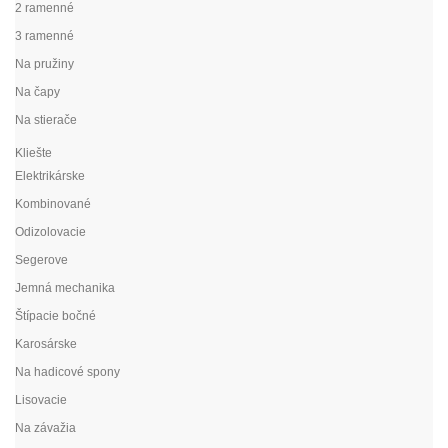
2 ramenné
3 ramenné
Na pružiny
Na čapy
Na stierače
Kliešte
Elektrikárske
Kombinované
Odizolovacie
Segerove
Jemná mechanika
Štípacie bočné
Karosárske
Na hadicové spony
Lisovacie
Na závažia