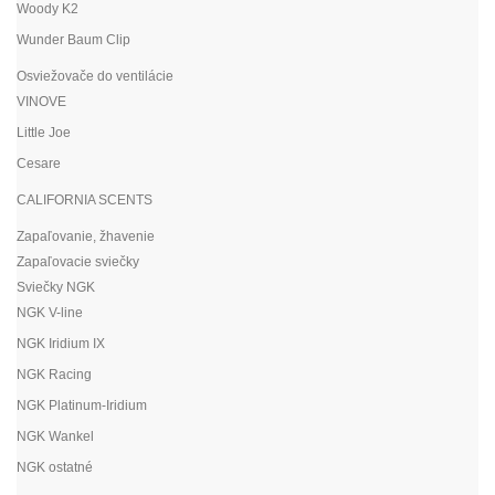
Woody K2
Wunder Baum Clip
Osviežovače do ventilácie
VINOVE
Little Joe
Cesare
CALIFORNIA SCENTS
Zapaľovanie, žhavenie
Zapaľovacie sviečky
Sviečky NGK
NGK V-line
NGK Iridium IX
NGK Racing
NGK Platinum-Iridium
NGK Wankel
NGK ostatné