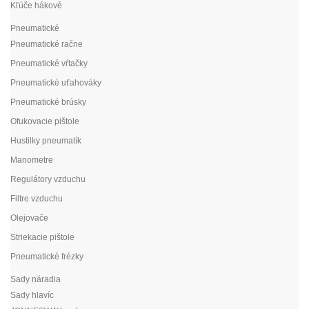
Kľúče hákové
Pneumatické
Pneumatické račne
Pneumatické vŕtačky
Pneumatické uťahováky
Pneumatické brúsky
Ofukovacie pištole
Hustilky pneumatík
Manometre
Regulátory vzduchu
Filtre vzduchu
Olejovače
Striekacie pištole
Pneumatické frézky
Sady náradia
Sady hlavíc