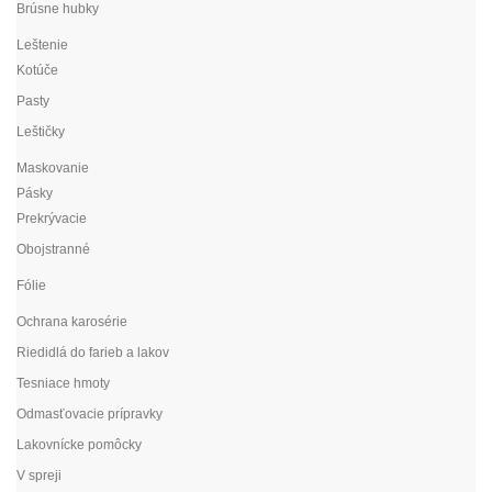
Brúsne hubky
Leštenie
Kotúče
Pasty
Leštičky
Maskovanie
Pásky
Prekrývacie
Obojstranné
Fólie
Ochrana karosérie
Riedidlá do farieb a lakov
Tesniace hmoty
Odmasťovacie prípravky
Lakovnícke pomôcky
V spreji