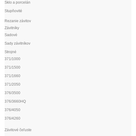
Sklo a porcelán
Stupňovité
Rezanie závitov
Závitníky
Sadové
Sady závitníkov
Strojné
371/1000
371/1500
371/1660
371/2050
376/3500
376/3660HQ
376/4050
376/4260
Závitové čeľuste