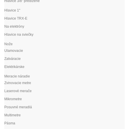
Hlavice 3/8" predĺžené
Hlavice 1"
Hlavice TRX-E
Na elektróny
Hlavice na sviečky
Nože
Ulamovacie
Zatváracie
Elektrikárske
Meracie náradie
Zvinovacie metre
Laserové merače
Mikrometre
Posuvné meradlá
Multimetre
Pásma