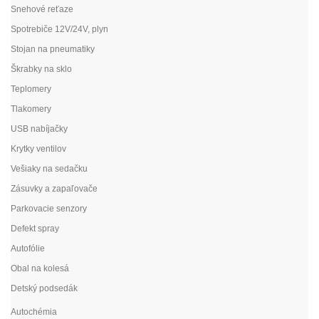
Snehové reťaze
Spotrebiče 12V/24V, plyn
Stojan na pneumatiky
Škrabky na sklo
Teplomery
Tlakomery
USB nabíjačky
Krytky ventilov
Vešiaky na sedačku
Zásuvky a zapaľovače
Parkovacie senzory
Defekt spray
Autofólie
Obal na kolesá
Detský podsedák
Autochémia