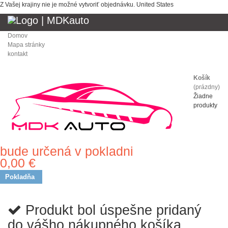
Z Vašej krajiny nie je možné vytvoriť objednávku.
United States
Domov
Mapa stránky
kontakt
Košík
(prázdny)
Žiadne
produkty
bude určená v pokladni
Doprava
0,00 €
Spolu
Pokladňa
Produkt bol úspešne pridaný
do vášho nákupného košíka