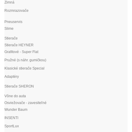
Zimná
Rozmrazovače
Pneuservis
Slime
Stierače
Stierače HEYNER
Grafitové - Super Flat
Pružné (s náhr. gumičkou)
Klasické stierače Special
Adaptéry
Stierače SHERON
Vône do auta
Osviežovače - zavesiteľné
Wunder Baum
INSENTI
SportLux