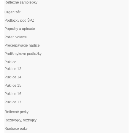
Reflexné samolepky
Organizér
Podložky pod ŠPZ
Popruhy a upínače
Poťah volantu
Prečerpávacie hadice
Protišmykové podložky
Puklice
Puklice 13
Puklice 14
Puklice 15
Puklice 16
Puklice 17
Reflexné prvky
Rozdvojky, roztrojky
Riadiace páky