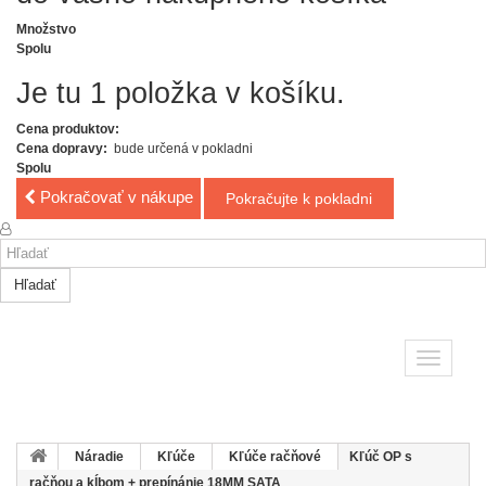
Množstvo
Spolu
Je tu 1 položka v košíku.
Cena produktov:
Cena dopravy:
bude určená v pokladni
Spolu
Pokračovať v nákupe
Pokračujte k pokladni
Hľadať
Toggle
navigatio
Náradie
Kľúče
Kľúče račňové
Kľúč OP s
račňou a kĺbom + prepínánie 18MM SATA