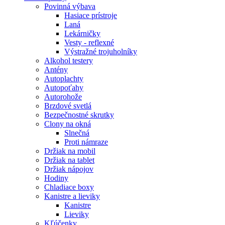
Povinná výbava
Hasiace prístroje
Laná
Lekárničky
Vesty - reflexné
Výstražné trojuholníky
Alkohol testery
Antény
Autoplachty
Autopoťahy
Autorohože
Brzdové svetlá
Bezpečnostné skrutky
Clony na okná
Slnečná
Proti námraze
Držiak na mobil
Držiak na tablet
Držiak nápojov
Hodiny
Chladiace boxy
Kanistre a lieviky
Kanistre
Lieviky
Kľúčenky