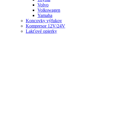
Volvo
Volkswagen
Yamaha
Koncovky výfukov
Kompresor 12V/24V
Lakťové opierky
Meniče napätia
Nálepky
Živicové - na stredy kolies
Nálepky - ostatné
Reflexné samolepky
Organizér
Podložky pod ŠPZ
Popruhy a upínače
Poťah volantu
Prečerpávacie hadice
Protišmykové podložky
Puklice
Puklice 13
Puklice 14
Puklice 15
Puklice 16
Puklice 17
Reflexné prvky