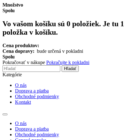
Množstvo
Spolu
Vo vašom košíku sú
0
položiek.
Je tu 1
položka v košíku.
Cena produktov:
Cena dopravy:
bude určená v pokladni
Spolu
Pokračovať v nákupe
Pokračujte k pokladni
Hľadať
Kategórie
O nás
Doprava a platba
Obchodné podmienky
Kontakt
Toggle
navigation
O nás
Doprava a platba
Obchodné podmienky