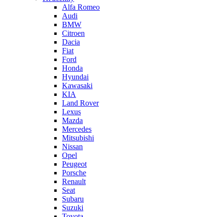
Alfa Romeo
Audi
BMW
Citroen
Dacia
Fiat
Ford
Honda
Hyundai
Kawasaki
KIA
Land Rover
Lexus
Mazda
Mercedes
Mitsubishi
Nissan
Opel
Peugeot
Porsche
Renault
Seat
Subaru
Suzuki
Toyota