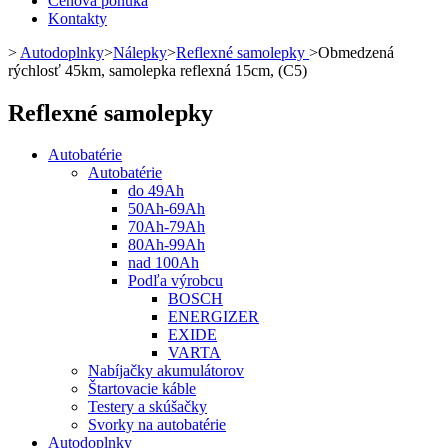
Cenová ponuka
Kontakty
>
Autodoplnky
>
Nálepky
>
Reflexné samolepky
>
Obmedzená
rýchlosť 45km, samolepka reflexná 15cm, (C5)
Reflexné samolepky
Autobatérie
Autobatérie
do 49Ah
50Ah-69Ah
70Ah-79Ah
80Ah-99Ah
nad 100Ah
Podľa výrobcu
BOSCH
ENERGIZER
EXIDE
VARTA
Nabíjačky akumulátorov
Štartovacie káble
Testery a skúšačky
Svorky na autobatérie
Autodoplnky