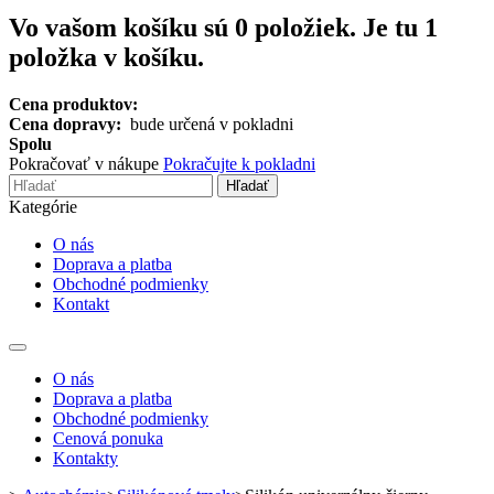
Vo vašom košíku sú
0
položiek.
Je tu 1
položka v košíku.
Cena produktov:
Cena dopravy:
bude určená v pokladni
Spolu
Pokračovať v nákupe
Pokračujte k pokladni
Hľadať
Kategórie
O nás
Doprava a platba
Obchodné podmienky
Kontakt
Toggle
navigation
O nás
Doprava a platba
Obchodné podmienky
Cenová ponuka
Kontakty