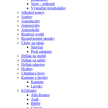
Vesty - reflexné
Výstražné trojuholníky
Alkohol testery
Antény
Autoplachty
Autopoťahy
Autorohože
Brzdové svetlá
Bezpečnostné skrutky
Clony na okná
Slnečná
Proti námraze
Držiak na mobil
Držiak na tablet
Držiak nápojov
Hodiny
Chladiace boxy
Kanistre a lieviky
Kanistre
Lieviky
Kľúčenky
Alfa Romeo
Audi
BMW
Citroen