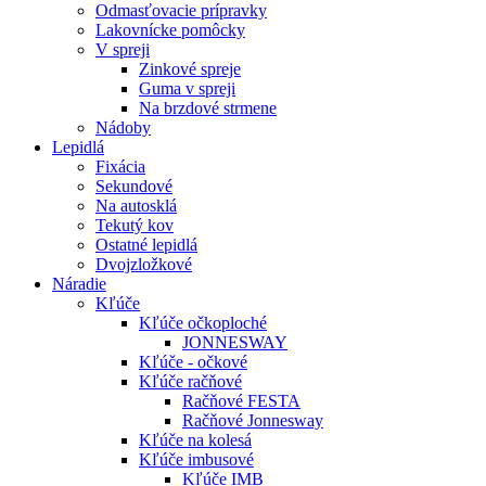
Odmasťovacie prípravky
Lakovnícke pomôcky
V spreji
Zinkové spreje
Guma v spreji
Na brzdové strmene
Nádoby
Lepidlá
Fixácia
Sekundové
Na autosklá
Tekutý kov
Ostatné lepidlá
Dvojzložkové
Náradie
Kľúče
Kľúče očkoploché
JONNESWAY
Kľúče - očkové
Kľúče račňové
Račňové FESTA
Račňové Jonnesway
Kľúče na kolesá
Kľúče imbusové
Kľúče IMB