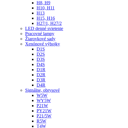
H8, H9
H10, H11
H13
H15, H16
H27/1, H27/2
LED denné svietenie
Pracovné lampy
Žiarovkové sady
Xenónové výbojky
D1S
D2S
D3S
D4S
D1R
D2R
D3R
D4R
Signálne, obrysové
W5W
WY5W
P21W
PY21W
P21/5W
R5W
T4W