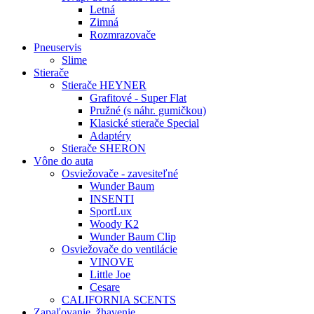
Letná
Zimná
Rozmrazovače
Pneuservis
Slime
Stierače
Stierače HEYNER
Grafitové - Super Flat
Pružné (s náhr. gumičkou)
Klasické stierače Special
Adaptéry
Stierače SHERON
Vône do auta
Osviežovače - zavesiteľné
Wunder Baum
INSENTI
SportLux
Woody K2
Wunder Baum Clip
Osviežovače do ventilácie
VINOVE
Little Joe
Cesare
CALIFORNIA SCENTS
Zapaľovanie, žhavenie