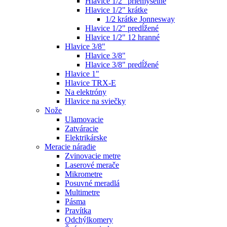
Hlavice 1/2" priemyselné
Hlavice 1/2" krátke
1/2 krátke Jonnesway
Hlavice 1/2" predĺžené
Hlavice 1/2" 12 hranné
Hlavice 3/8"
Hlavice 3/8"
Hlavice 3/8" predĺžené
Hlavice 1"
Hlavice TRX-E
Na elektróny
Hlavice na sviečky
Nože
Ulamovacie
Zatváracie
Elektrikárske
Meracie náradie
Zvinovacie metre
Laserové merače
Mikrometre
Posuvné meradlá
Multimetre
Pásma
Pravítka
Odchýlkomery