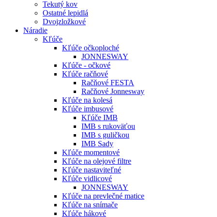
Tekutý kov
Ostatné lepidlá
Dvojzložkové
Náradie
Kľúče
Kľúče očkoploché
JONNESWAY
Kľúče - očkové
Kľúče račňové
Račňové FESTA
Račňové Jonnesway
Kľúče na kolesá
Kľúče imbusové
Kľúče IMB
IMB s rukoväťou
IMB s guličkou
IMB Sady
Kľúče momentové
Kľúče na olejové filtre
Kľúče nastaviteľné
Kľúče vidlicové
JONNESWAY
Kľúče na prevlečné matice
Kľúče na snímače
Kľúče hákové