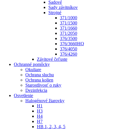
Sadové
Sady závitníkov
Strojné
371/1000
371/1500
371/1660
371/2050
376/3500
376/3660HQ
376/4050
376/4260
Závitové čeľuste
Ochranné pomôcky
Okuliare
Ochrana sluchu
Ochrana kolien
Starostlivosť o ruky
Dezinfekcia
Osvetlenie
Halogénové žiarovky
H1
H3
H4
H7
HB 1, 2, 3, 4, 5