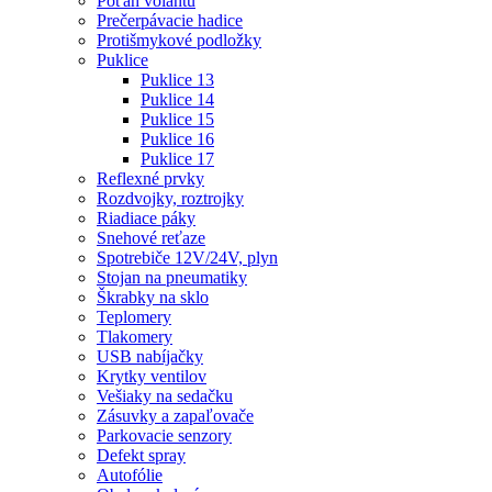
Poťah volantu
Prečerpávacie hadice
Protišmykové podložky
Puklice
Puklice 13
Puklice 14
Puklice 15
Puklice 16
Puklice 17
Reflexné prvky
Rozdvojky, roztrojky
Riadiace páky
Snehové reťaze
Spotrebiče 12V/24V, plyn
Stojan na pneumatiky
Škrabky na sklo
Teplomery
Tlakomery
USB nabíjačky
Krytky ventilov
Vešiaky na sedačku
Zásuvky a zapaľovače
Parkovacie senzory
Defekt spray
Autofólie