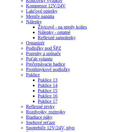
Koncovky výfukov
Kompresor 12V/24V
Lakťové opierky
Meniče napätia
Nálepky
Živicové - na stredy kolies
Nálepky - ostatné
Reflexné samolepky
Organizér
Podložky pod ŠPZ
Popruhy a upínače
Poťah volantu
Prečerpávacie hadice
Protišmykové podložky
Puklice
Puklice 13
Puklice 14
Puklice 15
Puklice 16
Puklice 17
Reflexné prvky
Rozdvojky, roztrojky
Riadiace páky
Snehové reťaze
Spotrebiče 12V/24V, plyn