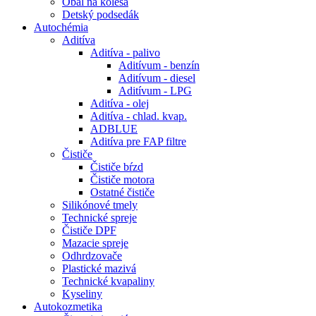
Obal na kolesá
Detský podsedák
Autochémia
Aditíva
Aditíva - palivo
Aditívum - benzín
Aditívum - diesel
Aditívum - LPG
Aditíva - olej
Aditíva - chlad. kvap.
ADBLUE
Aditíva pre FAP filtre
Čističe
Čističe bŕzd
Čističe motora
Ostatné čističe
Silikónové tmely
Technické spreje
Čističe DPF
Mazacie spreje
Odhrdzovače
Plastické mazivá
Technické kvapaliny
Kyseliny
Autokozmetika