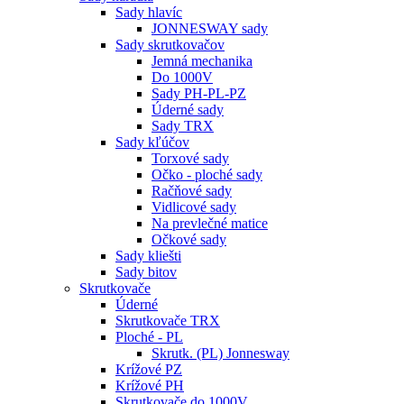
Sady hlavíc
JONNESWAY sady
Sady skrutkovačov
Jemná mechanika
Do 1000V
Sady PH-PL-PZ
Úderné sady
Sady TRX
Sady kľúčov
Torxové sady
Očko - ploché sady
Račňové sady
Vidlicové sady
Na prevlečné matice
Očkové sady
Sady kliešti
Sady bitov
Skrutkovače
Úderné
Skrutkovače TRX
Ploché - PL
Skrutk. (PL) Jonnesway
Krížové PZ
Krížové PH
Skrutkovače do 1000V