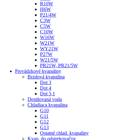
R10W
H6W
P21/4W
C3W
C5W
C10W
W16W
W21W
WY21W
P27W
W21/5W
PR21W, PR21/5W
Prevádzkové kvapaliny
Brzdová kvapalina
Dot 3
Dot 4
Dot 5,1
Destilovaná voda
Chladiaca kvapalina
G10
G11
G12
G13
Ostatné chlad. kvapaliny
Kvap. do odstrekovačov