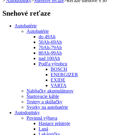
>
Autodoplnky
>
Snehové reťaze
>
Reťaze snehové Y30
Snehové reťaze
Autobatérie
Autobatérie
do 49Ah
50Ah-69Ah
70Ah-79Ah
80Ah-99Ah
nad 100Ah
Podľa výrobcu
BOSCH
ENERGIZER
EXIDE
VARTA
Nabíjačky akumulátorov
Štartovacie káble
Testery a skúšačky
Svorky na autobatérie
Autodoplnky
Povinná výbava
Hasiace prístroje
Laná
Lekárničky