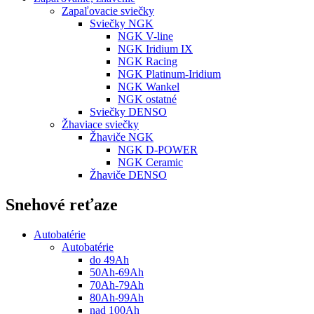
Zapaľovacie sviečky
Sviečky NGK
NGK V-line
NGK Iridium IX
NGK Racing
NGK Platinum-Iridium
NGK Wankel
NGK ostatné
Sviečky DENSO
Žhaviace sviečky
Žhaviče NGK
NGK D-POWER
NGK Ceramic
Žhaviče DENSO
Snehové reťaze
Autobatérie
Autobatérie
do 49Ah
50Ah-69Ah
70Ah-79Ah
80Ah-99Ah
nad 100Ah