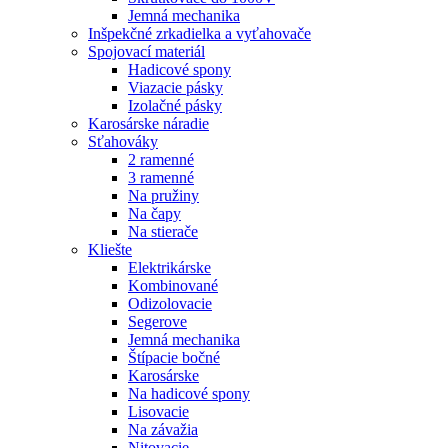
Jemná mechanika
Inšpekčné zrkadielka a vyťahovače
Spojovací materiál
Hadicové spony
Viazacie pásky
Izolačné pásky
Karosárske náradie
Sťahováky
2 ramenné
3 ramenné
Na pružiny
Na čapy
Na stierače
Kliešte
Elektrikárske
Kombinované
Odizolovacie
Segerove
Jemná mechanika
Štípacie bočné
Karosárske
Na hadicové spony
Lisovacie
Na závažia
Nitovacie