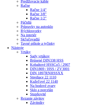
Predlžovacie káble
Račne
Račne 1/4"
Račne 3/8"
Račne 1/2"
Páčidlá
Prípravky na autosklo
Rýchlosvorky
Na interiér
Skľučovadlá
Tavné pištole a tyčinky
Nástroje
Vrtáky
Sady vrtákov
Brúsené DIN338 HSS
Kobaltové HSSCo5 / 2907
DIN1869 / HSS / ZV3001
DIN 1897RNHSSXX
Strediace 22 1110
Kužeľové 22 1140
Na bodové zvary
Sklo a porcelán
Stupňovité
Rezanie závitov
Závitníky