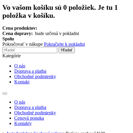
Vo vašom košíku sú
0
položiek.
Je tu 1
položka v košíku.
Cena produktov:
Cena dopravy:
bude určená v pokladni
Spolu
Pokračovať v nákupe
Pokračujte k pokladni
Hľadať
Kategórie
O nás
Doprava a platba
Obchodné podmienky
Kontakt
Toggle
navigation
O nás
Doprava a platba
Obchodné podmienky
Cenová ponuka
Kontakty