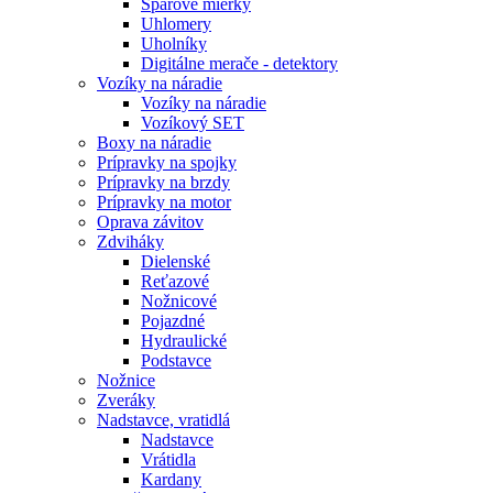
Špárove mierky
Uhlomery
Uholníky
Digitálne merače - detektory
Vozíky na náradie
Vozíky na náradie
Vozíkový SET
Boxy na náradie
Prípravky na spojky
Prípravky na brzdy
Prípravky na motor
Oprava závitov
Zdviháky
Dielenské
Reťazové
Nožnicové
Pojazdné
Hydraulické
Podstavce
Nožnice
Zveráky
Nadstavce, vratidlá
Nadstavce
Vrátidla
Kardany