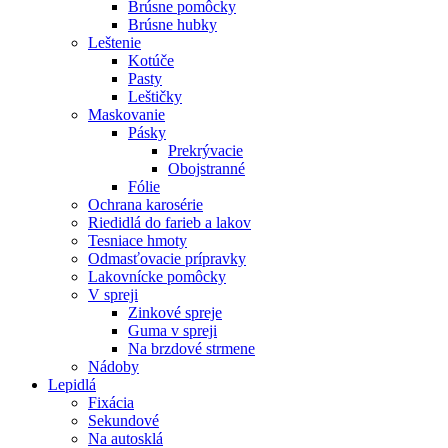
Brúsne pomôcky
Brúsne hubky
Leštenie
Kotúče
Pasty
Leštičky
Maskovanie
Pásky
Prekrývacie
Obojstranné
Fólie
Ochrana karosérie
Riedidlá do farieb a lakov
Tesniace hmoty
Odmasťovacie prípravky
Lakovnícke pomôcky
V spreji
Zinkové spreje
Guma v spreji
Na brzdové strmene
Nádoby
Lepidlá
Fixácia
Sekundové
Na autosklá