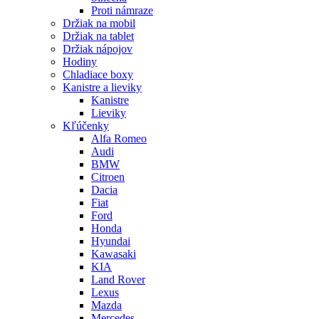
Proti námraze
Držiak na mobil
Držiak na tablet
Držiak nápojov
Hodiny
Chladiace boxy
Kanistre a lieviky
Kanistre
Lieviky
Kľúčenky
Alfa Romeo
Audi
BMW
Citroen
Dacia
Fiat
Ford
Honda
Hyundai
Kawasaki
KIA
Land Rover
Lexus
Mazda
Mercedes