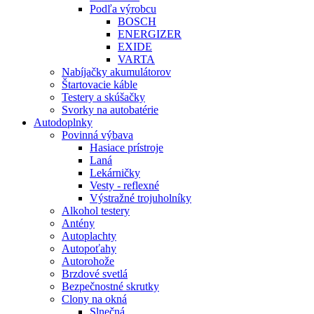
Podľa výrobcu
BOSCH
ENERGIZER
EXIDE
VARTA
Nabíjačky akumulátorov
Štartovacie káble
Testery a skúšačky
Svorky na autobatérie
Autodoplnky
Povinná výbava
Hasiace prístroje
Laná
Lekárničky
Vesty - reflexné
Výstražné trojuholníky
Alkohol testery
Antény
Autoplachty
Autopoťahy
Autorohože
Brzdové svetlá
Bezpečnostné skrutky
Clony na okná
Slnečná