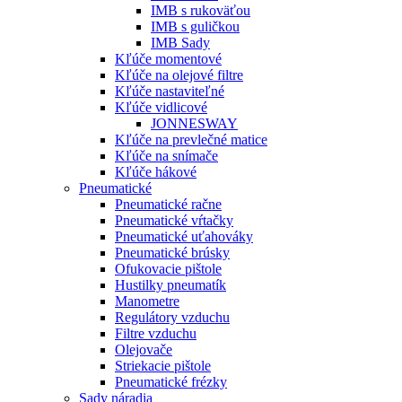
IMB s rukoväťou
IMB s guličkou
IMB Sady
Kľúče momentové
Kľúče na olejové filtre
Kľúče nastaviteľné
Kľúče vidlicové
JONNESWAY
Kľúče na prevlečné matice
Kľúče na snímače
Kľúče hákové
Pneumatické
Pneumatické račne
Pneumatické vŕtačky
Pneumatické uťahováky
Pneumatické brúsky
Ofukovacie pištole
Hustilky pneumatík
Manometre
Regulátory vzduchu
Filtre vzduchu
Olejovače
Striekacie pištole
Pneumatické frézky
Sady náradia