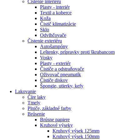
Čistenie interiéru
Plasty - interiér
Textil a koberce
Koža
Čistič klimatizácie
Sklo
Odvlhčovače
Čistenie exteriéru
Autošampóny
Leštenky, prípravky proti škrabancom
Vosky
Plasty - exteriér
Čističe a odstraňovače
Oživovač pneumatík
Čističe diskov
Špongie, utierky, kefy
Lakovanie
Číre laky
Tmely
Plniče, základné farby
Brúsenie
Brúsne papiere
Kruhové výseky
Kruhový výsek 125mm
Kruhový výsek 150mm