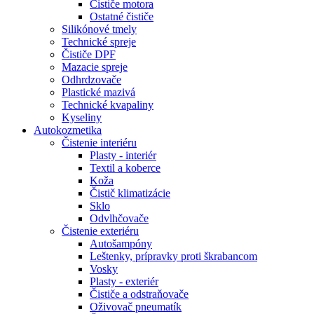
Čističe motora
Ostatné čističe
Silikónové tmely
Technické spreje
Čističe DPF
Mazacie spreje
Odhrdzovače
Plastické mazivá
Technické kvapaliny
Kyseliny
Autokozmetika
Čistenie interiéru
Plasty - interiér
Textil a koberce
Koža
Čistič klimatizácie
Sklo
Odvlhčovače
Čistenie exteriéru
Autošampóny
Leštenky, prípravky proti škrabancom
Vosky
Plasty - exteriér
Čističe a odstraňovače
Oživovač pneumatík