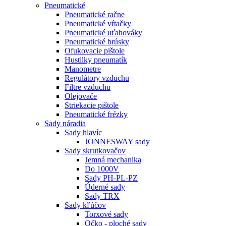
Pneumatické
Pneumatické račne
Pneumatické vŕtačky
Pneumatické uťahováky
Pneumatické brúsky
Ofukovacie pištole
Hustilky pneumatík
Manometre
Regulátory vzduchu
Filtre vzduchu
Olejovače
Striekacie pištole
Pneumatické frézky
Sady náradia
Sady hlavíc
JONNESWAY sady
Sady skrutkovačov
Jemná mechanika
Do 1000V
Sady PH-PL-PZ
Úderné sady
Sady TRX
Sady kľúčov
Torxové sady
Očko - ploché sady