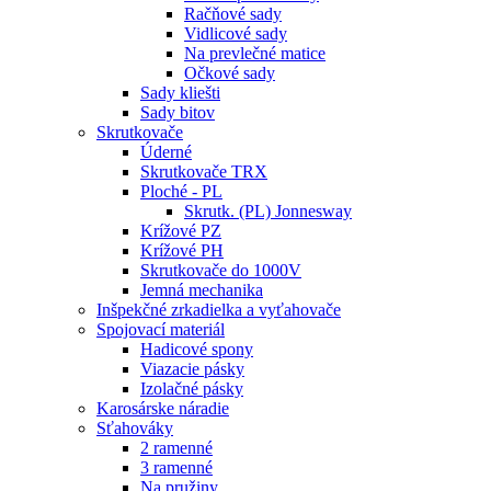
Račňové sady
Vidlicové sady
Na prevlečné matice
Očkové sady
Sady kliešti
Sady bitov
Skrutkovače
Úderné
Skrutkovače TRX
Ploché - PL
Skrutk. (PL) Jonnesway
Krížové PZ
Krížové PH
Skrutkovače do 1000V
Jemná mechanika
Inšpekčné zrkadielka a vyťahovače
Spojovací materiál
Hadicové spony
Viazacie pásky
Izolačné pásky
Karosárske náradie
Sťahováky
2 ramenné
3 ramenné
Na pružiny