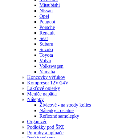
Mitsubishi
Nissan
Opel
Peugeot
Porsche
Renault
Seat
Subaru
Suzuki
Toyota
Volvo
Volkswagen
Yamaha
Koncovky výfukov
Kompresor 12V/24V
Lakťové opierky
Meniče napätia
Nálepky
Živicové - na stredy kolies
Nálepky - ostatné
Reflexné samolepky
Organizér
Podložky pod ŠPZ
Popruhy a upínače