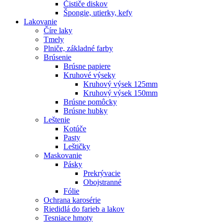
Čističe diskov
Špongie, utierky, kefy
Lakovanie
Číre laky
Tmely
Plniče, základné farby
Brúsenie
Brúsne papiere
Kruhové výseky
Kruhový výsek 125mm
Kruhový výsek 150mm
Brúsne pomôcky
Brúsne hubky
Leštenie
Kotúče
Pasty
Leštičky
Maskovanie
Pásky
Prekrývacie
Obojstranné
Fólie
Ochrana karosérie
Riedidlá do farieb a lakov
Tesniace hmoty