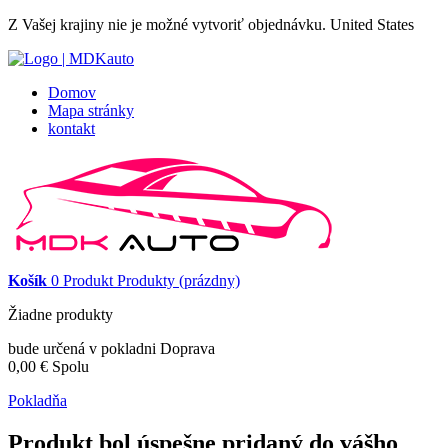
Z Vašej krajiny nie je možné vytvoriť objednávku.
United States
Domov
Mapa stránky
kontakt
Košík
0
Produkt
Produkty
(prázdny)
Žiadne produkty
bude určená v pokladni
Doprava
0,00 €
Spolu
Pokladňa
Produkt bol úspešne pridaný do vášho