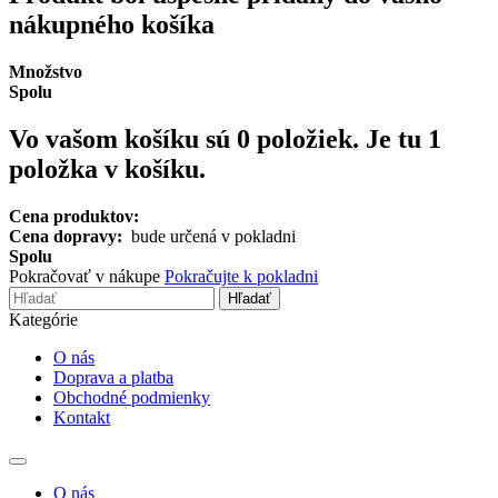
nákupného košíka
Množstvo
Spolu
Vo vašom košíku sú
0
položiek.
Je tu 1
položka v košíku.
Cena produktov:
Cena dopravy:
bude určená v pokladni
Spolu
Pokračovať v nákupe
Pokračujte k pokladni
Hľadať
Kategórie
O nás
Doprava a platba
Obchodné podmienky
Kontakt
Toggle
navigation
O nás