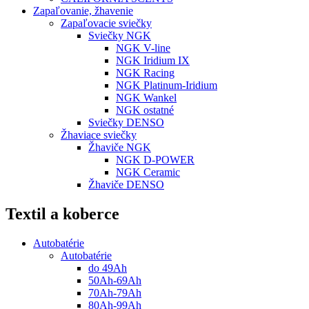
Zapaľovanie, žhavenie
Zapaľovacie sviečky
Sviečky NGK
NGK V-line
NGK Iridium IX
NGK Racing
NGK Platinum-Iridium
NGK Wankel
NGK ostatné
Sviečky DENSO
Žhaviace sviečky
Žhaviče NGK
NGK D-POWER
NGK Ceramic
Žhaviče DENSO
Textil a koberce
Autobatérie
Autobatérie
do 49Ah
50Ah-69Ah
70Ah-79Ah
80Ah-99Ah