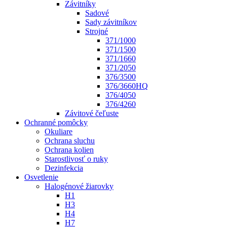
Závitníky
Sadové
Sady závitníkov
Strojné
371/1000
371/1500
371/1660
371/2050
376/3500
376/3660HQ
376/4050
376/4260
Závitové čeľuste
Ochranné pomôcky
Okuliare
Ochrana sluchu
Ochrana kolien
Starostlivosť o ruky
Dezinfekcia
Osvetlenie
Halogénové žiarovky
H1
H3
H4
H7