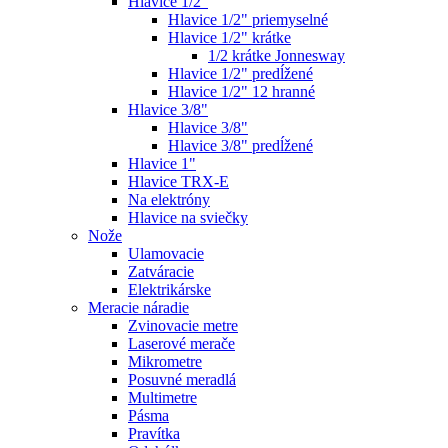
Hlavice 1/2"
Hlavice 1/2" priemyselné
Hlavice 1/2" krátke
1/2 krátke Jonnesway
Hlavice 1/2" predĺžené
Hlavice 1/2" 12 hranné
Hlavice 3/8"
Hlavice 3/8"
Hlavice 3/8" predĺžené
Hlavice 1"
Hlavice TRX-E
Na elektróny
Hlavice na sviečky
Nože
Ulamovacie
Zatváracie
Elektrikárske
Meracie náradie
Zvinovacie metre
Laserové merače
Mikrometre
Posuvné meradlá
Multimetre
Pásma
Pravítka