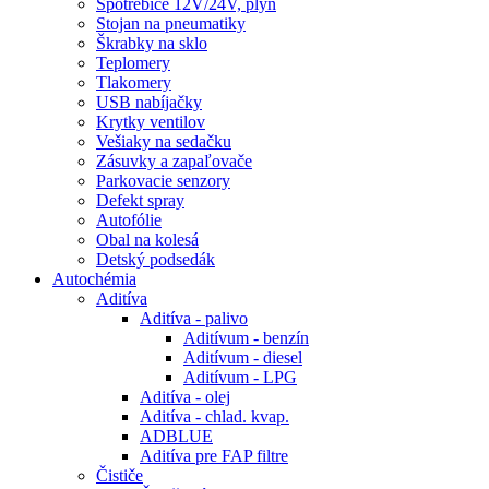
Spotrebiče 12V/24V, plyn
Stojan na pneumatiky
Škrabky na sklo
Teplomery
Tlakomery
USB nabíjačky
Krytky ventilov
Vešiaky na sedačku
Zásuvky a zapaľovače
Parkovacie senzory
Defekt spray
Autofólie
Obal na kolesá
Detský podsedák
Autochémia
Aditíva
Aditíva - palivo
Aditívum - benzín
Aditívum - diesel
Aditívum - LPG
Aditíva - olej
Aditíva - chlad. kvap.
ADBLUE
Aditíva pre FAP filtre
Čističe