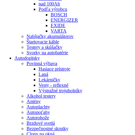
nad 100Ah
Podľa výrobcu
BOSCH
ENERGIZER
EXIDE
VARTA
Nabíjačky akumulátorov
Štartovacie káble
Testery a skúšačky
Svorky na autobatérie
Autodoplnky
Povinná výbava
Hasiace prístroje
Laná
Lekárničky
Vesty - reflexné
Výstražné trojuholníky
Alkohol testery
Antény
Autoplachty
Autopoťahy
Autorohože
Brzdové svetlá
Bezpečnostné skrutky
Clony na okná