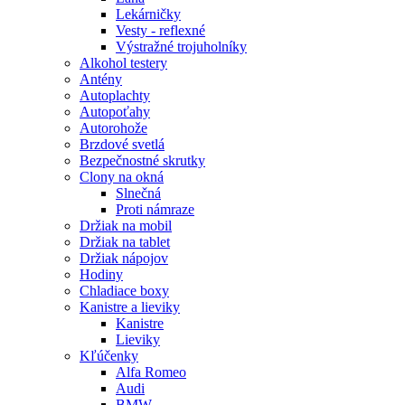
Lekárničky
Vesty - reflexné
Výstražné trojuholníky
Alkohol testery
Antény
Autoplachty
Autopoťahy
Autorohože
Brzdové svetlá
Bezpečnostné skrutky
Clony na okná
Slnečná
Proti námraze
Držiak na mobil
Držiak na tablet
Držiak nápojov
Hodiny
Chladiace boxy
Kanistre a lieviky
Kanistre
Lieviky
Kľúčenky
Alfa Romeo
Audi
BMW