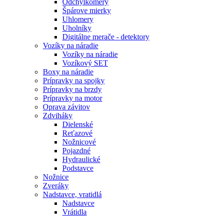
Odchýlkomery
Špárove mierky
Uhlomery
Uholníky
Digitálne merače - detektory
Vozíky na náradie
Vozíky na náradie
Vozíkový SET
Boxy na náradie
Prípravky na spojky
Prípravky na brzdy
Prípravky na motor
Oprava závitov
Zdviháky
Dielenské
Reťazové
Nožnicové
Pojazdné
Hydraulické
Podstavce
Nožnice
Zveráky
Nadstavce, vratidlá
Nadstavce
Vrátidla