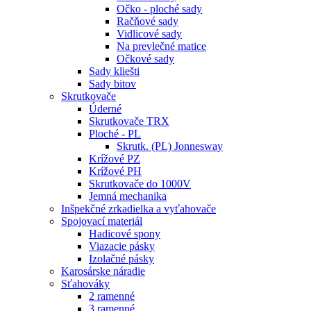
Očko - ploché sady
Račňové sady
Vidlicové sady
Na prevlečné matice
Očkové sady
Sady kliešti
Sady bitov
Skrutkovače
Úderné
Skrutkovače TRX
Ploché - PL
Skrutk. (PL) Jonnesway
Krížové PZ
Krížové PH
Skrutkovače do 1000V
Jemná mechanika
Inšpekčné zrkadielka a vyťahovače
Spojovací materiál
Hadicové spony
Viazacie pásky
Izolačné pásky
Karosárske náradie
Sťahováky
2 ramenné
3 ramenné