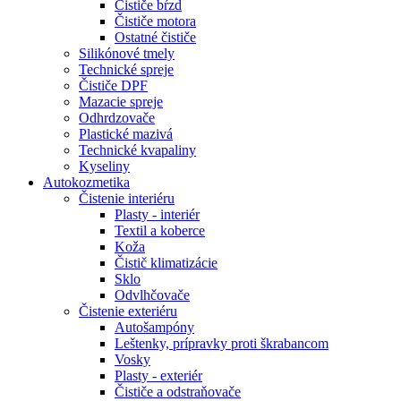
Čističe bŕzd
Čističe motora
Ostatné čističe
Silikónové tmely
Technické spreje
Čističe DPF
Mazacie spreje
Odhrdzovače
Plastické mazivá
Technické kvapaliny
Kyseliny
Autokozmetika
Čistenie interiéru
Plasty - interiér
Textil a koberce
Koža
Čistič klimatizácie
Sklo
Odvlhčovače
Čistenie exteriéru
Autošampóny
Leštenky, prípravky proti škrabancom
Vosky
Plasty - exteriér
Čističe a odstraňovače