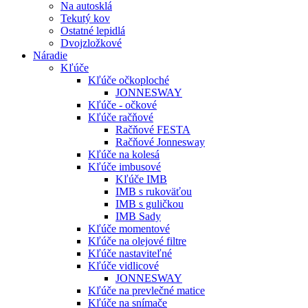
Na autosklá
Tekutý kov
Ostatné lepidlá
Dvojzložkové
Náradie
Kľúče
Kľúče očkoploché
JONNESWAY
Kľúče - očkové
Kľúče račňové
Račňové FESTA
Račňové Jonnesway
Kľúče na kolesá
Kľúče imbusové
Kľúče IMB
IMB s rukoväťou
IMB s guličkou
IMB Sady
Kľúče momentové
Kľúče na olejové filtre
Kľúče nastaviteľné
Kľúče vidlicové
JONNESWAY
Kľúče na prevlečné matice
Kľúče na snímače