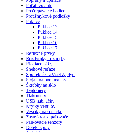
Popruhy a upínače
Poťah volantu
Prečerpávacie hadice
Protišmykové podložky
Puklice
Puklice 13
Puklice 14
Puklice 15
Puklice 16
Puklice 17
Reflexné prvky
Rozdvojky, roztrojky
Riadiace páky
Snehové reťaze
Spotrebiče 12V/24V, plyn
Stojan na pneumatiky
Škrabky na sklo
Teplomery
Tlakomery
USB nabíjačky
Krytky ventilov
Vešiaky na sedačku
Zásuvky a zapaľovače
Parkovacie senzory
Defekt spray