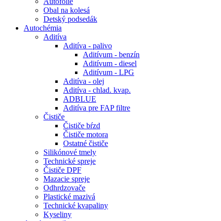
Autofólie
Obal na kolesá
Detský podsedák
Autochémia
Aditíva
Aditíva - palivo
Aditívum - benzín
Aditívum - diesel
Aditívum - LPG
Aditíva - olej
Aditíva - chlad. kvap.
ADBLUE
Aditíva pre FAP filtre
Čističe
Čističe bŕzd
Čističe motora
Ostatné čističe
Silikónové tmely
Technické spreje
Čističe DPF
Mazacie spreje
Odhrdzovače
Plastické mazivá
Technické kvapaliny
Kyseliny