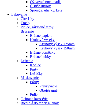
Oživovač pneumatík
Čističe diskov
Špongie, utierky, kefy
Lakovanie
Číre laky
Tmely
Plniče, základné farby
Brúsenie
Brúsne papiere
Kruhové výseky
Kruhový výsek 125mm
Kruhový výsek 150mm
Brúsne pomôcky
Brúsne hubky
Leštenie
Kotúče
Pasty
Leštičky
Maskovanie
Pásky
Prekrývacie
Obojstranné
Fólie
Ochrana karosérie
Riedidlá do farieb a lakov