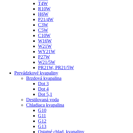
T4W
R10W
H6W
P21/4W
C3W
C5W
C10W
W16W
W21W
WY21W
P27W
W21/5W
PR21W, PR21/5W
Prevádzkové kvapaliny
Brzdová kvapalina
Dot 3
Dot 4
Dot 5,1
Destilovaná voda
Chladiaca kvapalina
G10
G11
G12
G13
Ostatné chlad. kvapaliny