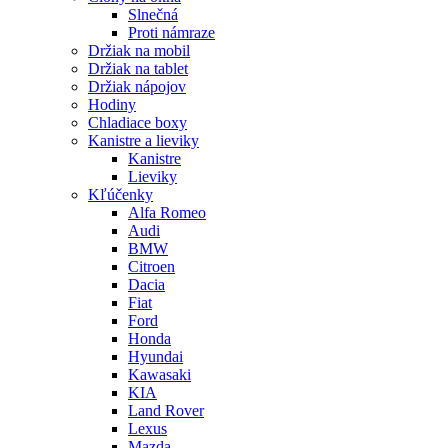
Slnečná
Proti námraze
Držiak na mobil
Držiak na tablet
Držiak nápojov
Hodiny
Chladiace boxy
Kanistre a lieviky
Kanistre
Lieviky
Kľúčenky
Alfa Romeo
Audi
BMW
Citroen
Dacia
Fiat
Ford
Honda
Hyundai
Kawasaki
KIA
Land Rover
Lexus
Mazda