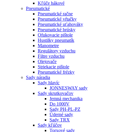
Kľúče hákové
Pneumatické
Pneumatické račne
Pneumatické vŕtačky
Pneumatické uťahováky
Pneumatické brúsky
Ofukovacie pištole
Hustilky pneumatík
Manometre
Regulátory vzduchu
Filtre vzduchu
Olejovače
Striekacie pištole
Pneumatické frézky
Sady náradia
Sady hlavíc
JONNESWAY sady
Sady skrutkovačov
Jemná mechanika
Do 1000V
Sady PH-PL-PZ
Úderné sady
Sady TRX
Sady kľúčov
Torxové sady