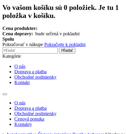
Vo vašom košíku sú
0
položiek.
Je tu 1
položka v košíku.
Cena produktov:
Cena dopravy:
bude určená v pokladni
Spolu
Pokračovať v nákupe
Pokračujte k pokladni
Hľadať
Kategórie
O nás
Doprava a platba
Obchodné podmienky
Kontakt
Toggle
navigation
O nás
Doprava a platba
Obchodné podmienky
Cenová ponuka
Kontakty