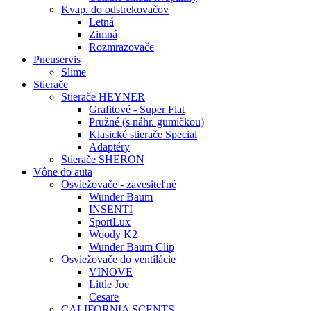
Kvap. do odstrekovačov
Letná
Zimná
Rozmrazovače
Pneuservis
Slime
Stierače
Stierače HEYNER
Grafitové - Super Flat
Pružné (s náhr. gumičkou)
Klasické stierače Special
Adaptéry
Stierače SHERON
Vône do auta
Osviežovače - zavesiteľné
Wunder Baum
INSENTI
SportLux
Woody K2
Wunder Baum Clip
Osviežovače do ventilácie
VINOVE
Little Joe
Cesare
CALIFORNIA SCENTS