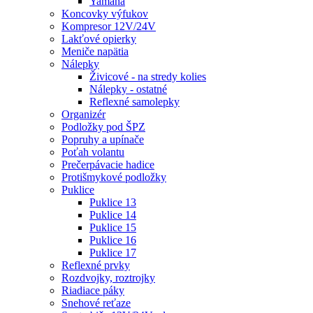
Yamaha
Koncovky výfukov
Kompresor 12V/24V
Lakťové opierky
Meniče napätia
Nálepky
Živicové - na stredy kolies
Nálepky - ostatné
Reflexné samolepky
Organizér
Podložky pod ŠPZ
Popruhy a upínače
Poťah volantu
Prečerpávacie hadice
Protišmykové podložky
Puklice
Puklice 13
Puklice 14
Puklice 15
Puklice 16
Puklice 17
Reflexné prvky
Rozdvojky, roztrojky
Riadiace páky
Snehové reťaze