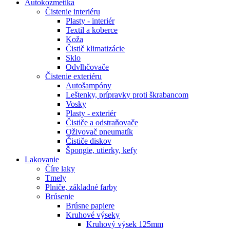
Autokozmetika
Čistenie interiéru
Plasty - interiér
Textil a koberce
Koža
Čistič klimatizácie
Sklo
Odvlhčovače
Čistenie exteriéru
Autošampóny
Leštenky, prípravky proti škrabancom
Vosky
Plasty - exteriér
Čističe a odstraňovače
Oživovač pneumatík
Čističe diskov
Špongie, utierky, kefy
Lakovanie
Číre laky
Tmely
Plniče, základné farby
Brúsenie
Brúsne papiere
Kruhové výseky
Kruhový výsek 125mm