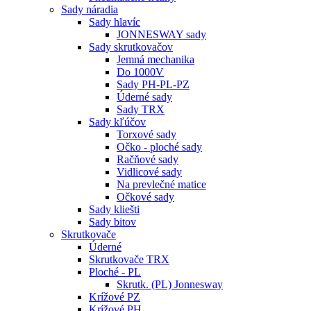
Sady náradia
Sady hlavíc
JONNESWAY sady
Sady skrutkovačov
Jemná mechanika
Do 1000V
Sady PH-PL-PZ
Úderné sady
Sady TRX
Sady kľúčov
Torxové sady
Očko - ploché sady
Račňové sady
Vidlicové sady
Na prevlečné matice
Očkové sady
Sady kliešti
Sady bitov
Skrutkovače
Úderné
Skrutkovače TRX
Ploché - PL
Skrutk. (PL) Jonnesway
Krížové PZ
Krížové PH