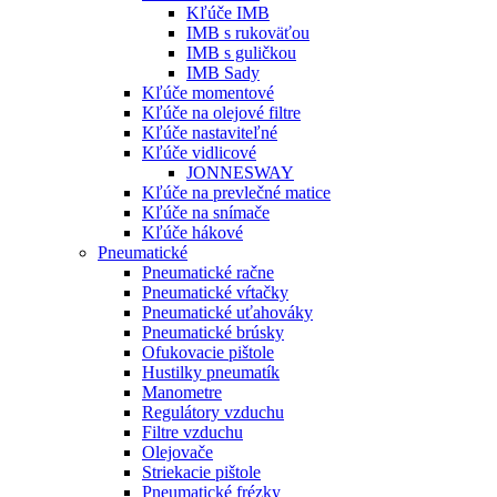
Kľúče IMB
IMB s rukoväťou
IMB s guličkou
IMB Sady
Kľúče momentové
Kľúče na olejové filtre
Kľúče nastaviteľné
Kľúče vidlicové
JONNESWAY
Kľúče na prevlečné matice
Kľúče na snímače
Kľúče hákové
Pneumatické
Pneumatické račne
Pneumatické vŕtačky
Pneumatické uťahováky
Pneumatické brúsky
Ofukovacie pištole
Hustilky pneumatík
Manometre
Regulátory vzduchu
Filtre vzduchu
Olejovače
Striekacie pištole
Pneumatické frézky