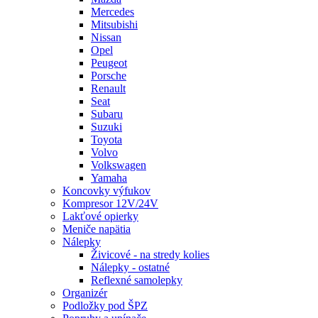
Mercedes
Mitsubishi
Nissan
Opel
Peugeot
Porsche
Renault
Seat
Subaru
Suzuki
Toyota
Volvo
Volkswagen
Yamaha
Koncovky výfukov
Kompresor 12V/24V
Lakťové opierky
Meniče napätia
Nálepky
Živicové - na stredy kolies
Nálepky - ostatné
Reflexné samolepky
Organizér
Podložky pod ŠPZ