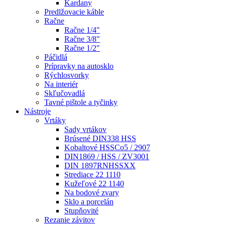
Kardany
Predlžovacie káble
Račne
Račne 1/4"
Račne 3/8"
Račne 1/2"
Páčidlá
Prípravky na autosklo
Rýchlosvorky
Na interiér
Skľučovadlá
Tavné pištole a tyčinky
Nástroje
Vrtáky
Sady vrtákov
Brúsené DIN338 HSS
Kobaltové HSSCo5 / 2907
DIN1869 / HSS / ZV3001
DIN 1897RNHSSXX
Strediace 22 1110
Kužeľové 22 1140
Na bodové zvary
Sklo a porcelán
Stupňovité
Rezanie závitov