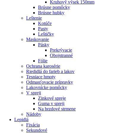
Kruhový výsek 150mm
Brúsne pomôcky
Brúsne hubky
Leštenie
Kotúče
Pasty
Leštičky
Maskovanie
Pásky
Prekrývacie
Obojstranné
Fólie
Ochrana karosérie
Riedidlá do farieb a lakov
Tesniace hmoty
Odmasťovacie prípravky
Lakovnícke pomôcky
V spreji
Zinkové spreje
Guma v spreji
Na brzdové strmene
Nádoby
Lepidlá
Fixácia
Sekundové