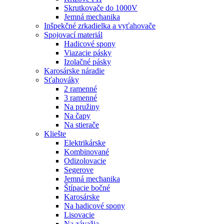
Skrutkovače do 1000V
Jemná mechanika
Inšpekčné zrkadielka a vyťahovače
Spojovací materiál
Hadicové spony
Viazacie pásky
Izolačné pásky
Karosárske náradie
Sťahováky
2 ramenné
3 ramenné
Na pružiny
Na čapy
Na stierače
Kliešte
Elektrikárske
Kombinované
Odizolovacie
Segerove
Jemná mechanika
Štípacie bočné
Karosárske
Na hadicové spony
Lisovacie
Na závažia