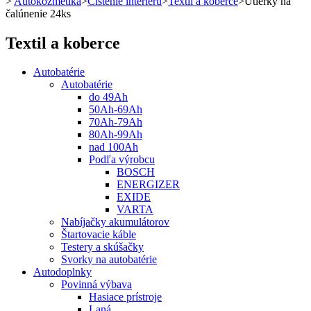
>
Autokozmetika
>
Čistenie interiéru
>
Textil a koberce
>
Utierky na
čalúnenie 24ks
Textil a koberce
Autobatérie
Autobatérie
do 49Ah
50Ah-69Ah
70Ah-79Ah
80Ah-99Ah
nad 100Ah
Podľa výrobcu
BOSCH
ENERGIZER
EXIDE
VARTA
Nabíjačky akumulátorov
Štartovacie káble
Testery a skúšačky
Svorky na autobatérie
Autodoplnky
Povinná výbava
Hasiace prístroje
Laná