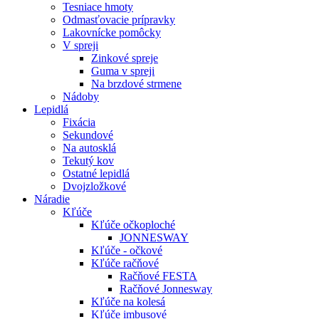
Tesniace hmoty
Odmasťovacie prípravky
Lakovnícke pomôcky
V spreji
Zinkové spreje
Guma v spreji
Na brzdové strmene
Nádoby
Lepidlá
Fixácia
Sekundové
Na autosklá
Tekutý kov
Ostatné lepidlá
Dvojzložkové
Náradie
Kľúče
Kľúče očkoploché
JONNESWAY
Kľúče - očkové
Kľúče račňové
Račňové FESTA
Račňové Jonnesway
Kľúče na kolesá
Kľúče imbusové