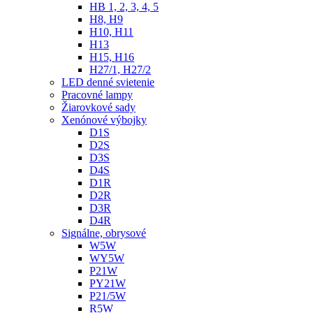
HB 1, 2, 3, 4, 5
H8, H9
H10, H11
H13
H15, H16
H27/1, H27/2
LED denné svietenie
Pracovné lampy
Žiarovkové sady
Xenónové výbojky
D1S
D2S
D3S
D4S
D1R
D2R
D3R
D4R
Signálne, obrysové
W5W
WY5W
P21W
PY21W
P21/5W
R5W