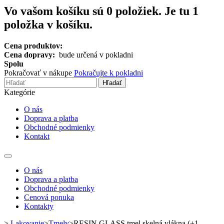
Vo vašom košíku sú
0
položiek.
Je tu 1
položka v košíku.
Cena produktov:
Cena dopravy:
bude určená v pokladni
Spolu
Pokračovať v nákupe
Pokračujte k pokladni
Hľadať
Kategórie
O nás
Doprava a platba
Obchodné podmienky
Kontakt
Toggle
navigation
O nás
Doprava a platba
Obchodné podmienky
Cenová ponuka
Kontakty