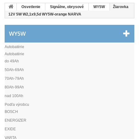
Osvetlenie
Signálne, obrysové
WY5W
Žiarovka
12V 5W W2,1x9,5d WY5W-orange NARVA
WY5W
Autobatérie
Autobatérie
do 49Ah
50Ah-69Ah
70Ah-79Ah
80Ah-99Ah
nad 100Ah
Podľa výrobcu
BOSCH
ENERGIZER
EXIDE
VARTA