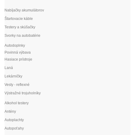
Nabíjačky akumulátorov
Štartovacie káble
Testery a skúšačky
Svorky na autobatérie
Autodoplnky
Povinná výbava
Hasiace prístroje
Laná
Lekárničky
Vesty - reflexné
Výstražné trojuholníky
Alkohol testery
Antény
Autoplachty
Autopoťahy