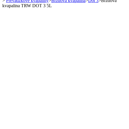
>
Prevádzkové kvapaliny
>
Brzdová kvapalina
>
Dot 3
>
Brzdová
kvapalina TRW DOT 3 5L
Dot 3
Autobatérie
Autobatérie
do 49Ah
50Ah-69Ah
70Ah-79Ah
80Ah-99Ah
nad 100Ah
Podľa výrobcu
BOSCH
ENERGIZER
EXIDE
VARTA
Nabíjačky akumulátorov