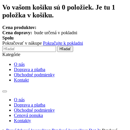
Vo vašom košíku sú
0
položiek.
Je tu 1
položka v košíku.
Cena produktov:
Cena dopravy:
bude určená v pokladni
Spolu
Pokračovať v nákupe
Pokračujte k pokladni
Hľadať
Kategórie
O nás
Doprava a platba
Obchodné podmienky
Kontakt
Toggle
navigation
O nás
Doprava a platba
Obchodné podmienky
Cenová ponuka
Kontakty