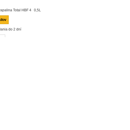
apalina Total HBF 4 0,5L
ilov
ania do 2 dní
ť
námemu
KÚPIŤ
: