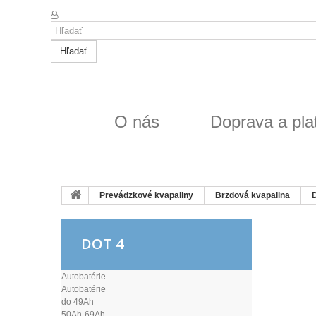
Hľadať
O nás
Doprava a pla
Prevádzkové kvapaliny
Brzdová kvapalina
D
DOT 4
Autobatérie
Autobatérie
do 49Ah
50Ah-69Ah