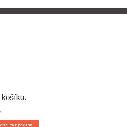
 košíku.
ni
kračujte k pokladni