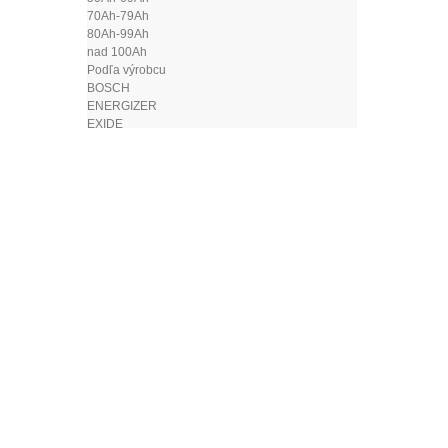
70Ah-79Ah
80Ah-99Ah
nad 100Ah
Podľa výrobcu
BOSCH
ENERGIZER
EXIDE
VARTA
Nabíjačky akumulátorov
Štartovacie káble
Testery a skúšačky
Svorky na autobatérie
Autodoplnky
Povinná výbava
Hasiace prístroje
Laná
Lekárničky
Vesty - reflexné
Výstražné trojuholníky
Alkohol testery
ČÍTA
Antény
Autoplachty
Autopoťahy
Brzdová kv
Autorohože