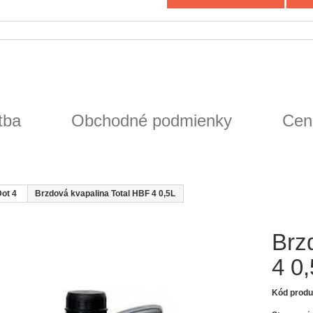
tba
Obchodné podmienky
Cen
ot 4
Brzdová kvapalina Total HBF 4 0,5L
Brz
4 0
Kód produ