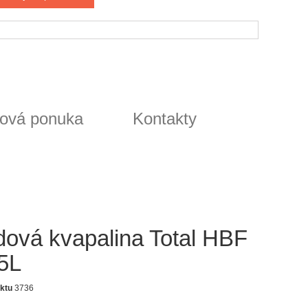
ová ponuka
Kontakty
dová kvapalina Total HBF
,5L
ktu
3736