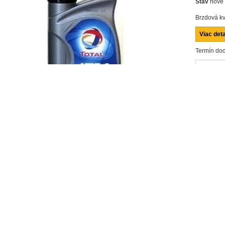
Stav
nové
Brzdová kv
Viac deta
Termín dod
Zdiela
Poslať z
Vytlačiť
množstvo
J VIAC...
apalina Total HBF 4 0,5L