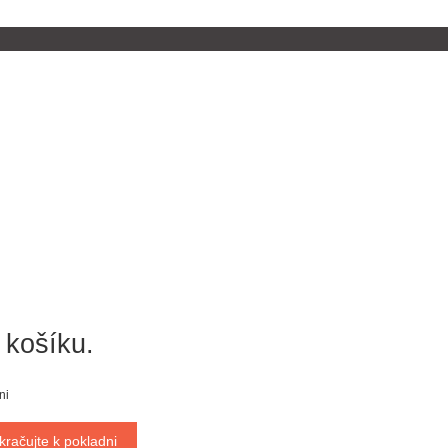
 košíku.
ni
kračujte k pokladni