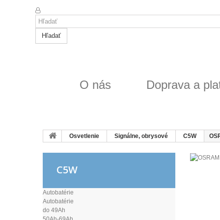
Hľadať
O nás
Doprava a pla
Osvetlenie
Signálne, obrysové
C5W
OSR
C5W
Autobatérie
Autobatérie
do 49Ah
50Ah-69Ah