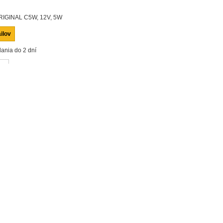
IGINAL C5W, 12V, 5W
ilov
ania do 2 dní
ť
námemu
KÚPIŤ
: