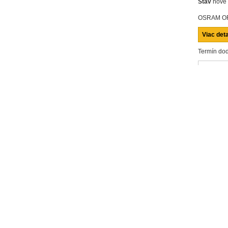
Stav
nové
OSRAM OR
Viac deta
Termín dod
Zdiela
Poslať z
Vytlačiť
množstvo
J VIAC...
IGINAL C5W, 12V, 5W
 12V