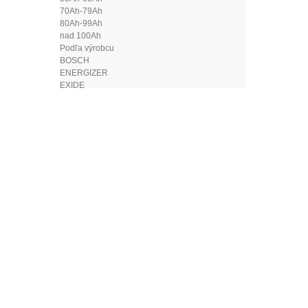
70Ah-79Ah
80Ah-99Ah
nad 100Ah
Podľa výrobcu
BOSCH
ENERGIZER
EXIDE
VARTA
Nabíjačky akumulátorov
Štartovacie káble
Testery a skúšačky
Svorky na autobatérie
Autodoplnky
Povinná výbava
Hasiace prístroje
Laná
Lekárničky
Vesty - reflexné
ČÍTA
Výstražné trojuholníky
Alkohol testery
Antény
OSRAM OR
Autoplachty
Autopoťahy
Napätie V
Autorohože