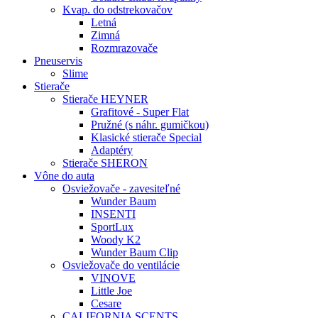
Kvap. do odstrekovačov
Letná
Zimná
Rozmrazovače
Pneuservis
Slime
Stierače
Stierače HEYNER
Grafitové - Super Flat
Pružné (s náhr. gumičkou)
Klasické stierače Special
Adaptéry
Stierače SHERON
Vône do auta
Osviežovače - zavesiteľné
Wunder Baum
INSENTI
SportLux
Woody K2
Wunder Baum Clip
Osviežovače do ventilácie
VINOVE
Little Joe
Cesare
CALIFORNIA SCENTS