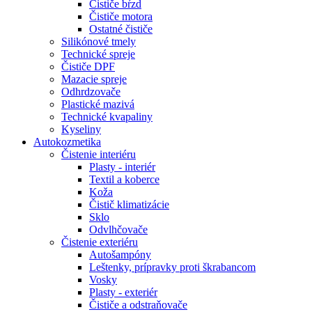
Čističe bŕzd
Čističe motora
Ostatné čističe
Silikónové tmely
Technické spreje
Čističe DPF
Mazacie spreje
Odhrdzovače
Plastické mazivá
Technické kvapaliny
Kyseliny
Autokozmetika
Čistenie interiéru
Plasty - interiér
Textil a koberce
Koža
Čistič klimatizácie
Sklo
Odvlhčovače
Čistenie exteriéru
Autošampóny
Leštenky, prípravky proti škrabancom
Vosky
Plasty - exteriér
Čističe a odstraňovače