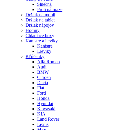
Slnečná
Proti námraze
Držiak na mobil
Držiak na tablet
Držiak nápojov
Hodiny
Chladiace boxy
Kanistre a lieviky
Kanistre
Lieviky
Kľúčenky
Alfa Romeo
Audi
BMW
Citroen
Dacia
Fiat
Ford
Honda
Hyundai
Kawasaki
KIA
Land Rover
Lexus
Mazda