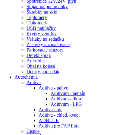
Spotrebiče 12V/24V, plyn
Stojan na pneumatiky
Škrabky na sklo
Teplomery
Tlakomery
USB nabíjačky
Krytky ventilov
Vešiaky na sedačku
Zásuvky a zapaľovače
Parkovacie senzory
Defekt spray
Autofólie
Obal na kolesá
Detský podsedák
Autochémia
Aditíva
Aditíva - palivo
Aditívum - benzín
Aditívum - diesel
Aditívum - LPG
Aditíva - olej
Aditíva - chlad. kvap.
ADBLUE
Aditíva pre FAP filtre
Čističe