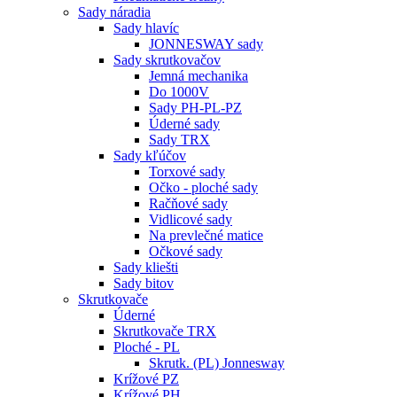
Sady náradia
Sady hlavíc
JONNESWAY sady
Sady skrutkovačov
Jemná mechanika
Do 1000V
Sady PH-PL-PZ
Úderné sady
Sady TRX
Sady kľúčov
Torxové sady
Očko - ploché sady
Račňové sady
Vidlicové sady
Na prevlečné matice
Očkové sady
Sady kliešti
Sady bitov
Skrutkovače
Úderné
Skrutkovače TRX
Ploché - PL
Skrutk. (PL) Jonnesway
Krížové PZ
Krížové PH