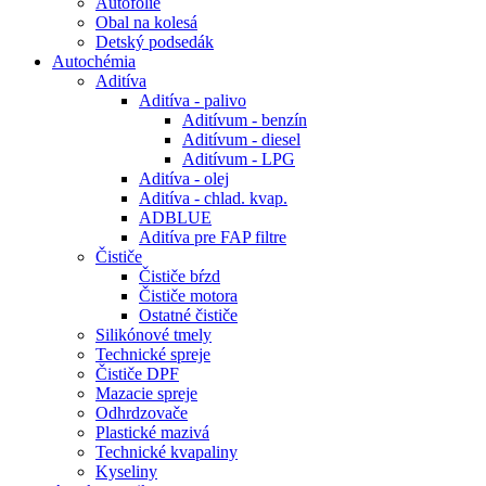
Autofólie
Obal na kolesá
Detský podsedák
Autochémia
Aditíva
Aditíva - palivo
Aditívum - benzín
Aditívum - diesel
Aditívum - LPG
Aditíva - olej
Aditíva - chlad. kvap.
ADBLUE
Aditíva pre FAP filtre
Čističe
Čističe bŕzd
Čističe motora
Ostatné čističe
Silikónové tmely
Technické spreje
Čističe DPF
Mazacie spreje
Odhrdzovače
Plastické mazivá
Technické kvapaliny
Kyseliny