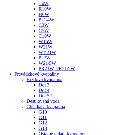
T4W
R10W
H6W
P21/4W
C3W
C5W
C10W
W16W
W21W
WY21W
P27W
W21/5W
PR21W, PR21/5W
Prevádzkové kvapaliny
Brzdová kvapalina
Dot 3
Dot 4
Dot 5,1
Destilovaná voda
Chladiaca kvapalina
G10
G11
G12
G13
Ostatné chlad. kvapaliny