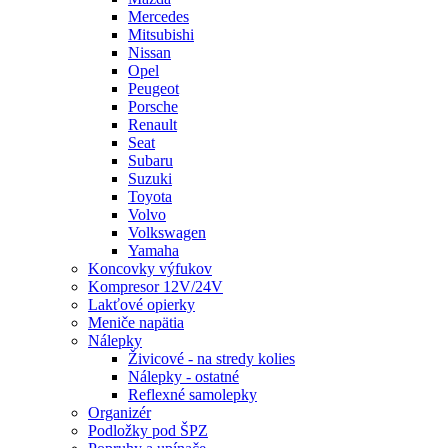
Mercedes
Mitsubishi
Nissan
Opel
Peugeot
Porsche
Renault
Seat
Subaru
Suzuki
Toyota
Volvo
Volkswagen
Yamaha
Koncovky výfukov
Kompresor 12V/24V
Lakťové opierky
Meniče napätia
Nálepky
Živicové - na stredy kolies
Nálepky - ostatné
Reflexné samolepky
Organizér
Podložky pod ŠPZ