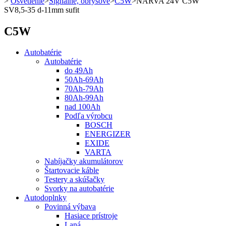
>
Osvetlenie
>
Signálne, obrysové
>
C5W
>
NARVA 24V C5W
SV8,5-35 d-11mm sufit
C5W
Autobatérie
Autobatérie
do 49Ah
50Ah-69Ah
70Ah-79Ah
80Ah-99Ah
nad 100Ah
Podľa výrobcu
BOSCH
ENERGIZER
EXIDE
VARTA
Nabíjačky akumulátorov
Štartovacie káble
Testery a skúšačky
Svorky na autobatérie
Autodoplnky
Povinná výbava
Hasiace prístroje
Laná