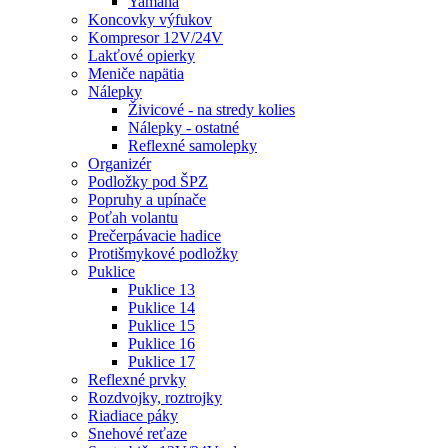
Yamaha
Koncovky výfukov
Kompresor 12V/24V
Lakťové opierky
Meniče napätia
Nálepky
Živicové - na stredy kolies
Nálepky - ostatné
Reflexné samolepky
Organizér
Podložky pod ŠPZ
Popruhy a upínače
Poťah volantu
Prečerpávacie hadice
Protišmykové podložky
Puklice
Puklice 13
Puklice 14
Puklice 15
Puklice 16
Puklice 17
Reflexné prvky
Rozdvojky, roztrojky
Riadiace páky
Snehové reťaze