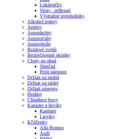
Lekárničky
Vesty - reflexné
Výstražné trojuholníky
Alkohol testery
Antény
Autoplachty
Autopoťahy
Autorohože
Brzdové svetlá
Bezpečnostné skrutky
Clony na okná
Slnečná
Proti námraze
Držiak na mobil
Držiak na tablet
Držiak nápojov
Hodiny
Chladiace boxy
Kanistre a lieviky
Kanistre
Lieviky
Kľúčenky
Alfa Romeo
Audi
BMW