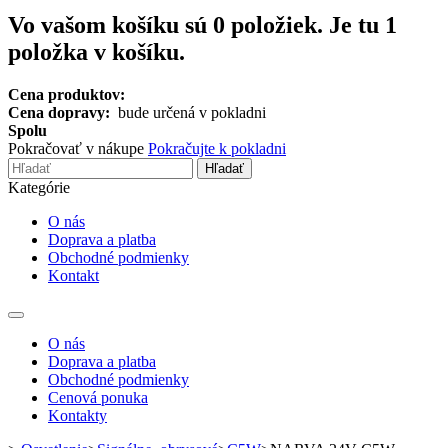
Vo vašom košíku sú
0
položiek.
Je tu 1
položka v košíku.
Cena produktov:
Cena dopravy:
bude určená v pokladni
Spolu
Pokračovať v nákupe
Pokračujte k pokladni
Hľadať
Kategórie
O nás
Doprava a platba
Obchodné podmienky
Kontakt
Toggle
navigation
O nás
Doprava a platba
Obchodné podmienky
Cenová ponuka
Kontakty