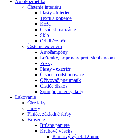
Autokozmetika
Čistenie interiéru
Plasty - interiér
Textil a koberce
Koža
Čistič klimatizácie
Sklo
Odvlhčovače
Čistenie exteriéru
Autošampóny
Leštenky, prípravky proti škrabancom
Vosky
Plasty - exteriér
Čističe a odstraňovače
Oživovač pneumatík
Čističe diskov
Špongie, utierky, kefy
Lakovanie
Číre laky
Tmely
Plniče, základné farby
Brúsenie
Brúsne papiere
Kruhové výseky
Kruhový výsek 125mm