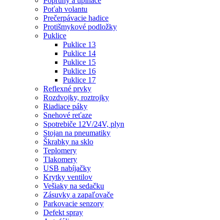
Popruhy a upínače
Poťah volantu
Prečerpávacie hadice
Protišmykové podložky
Puklice
Puklice 13
Puklice 14
Puklice 15
Puklice 16
Puklice 17
Reflexné prvky
Rozdvojky, roztrojky
Riadiace páky
Snehové reťaze
Spotrebiče 12V/24V, plyn
Stojan na pneumatiky
Škrabky na sklo
Teplomery
Tlakomery
USB nabíjačky
Krytky ventilov
Vešiaky na sedačku
Zásuvky a zapaľovače
Parkovacie senzory
Defekt spray