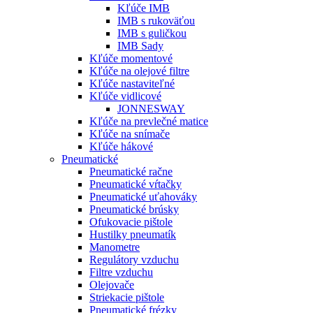
Kľúče IMB
IMB s rukoväťou
IMB s guličkou
IMB Sady
Kľúče momentové
Kľúče na olejové filtre
Kľúče nastaviteľné
Kľúče vidlicové
JONNESWAY
Kľúče na prevlečné matice
Kľúče na snímače
Kľúče hákové
Pneumatické
Pneumatické račne
Pneumatické vŕtačky
Pneumatické uťahováky
Pneumatické brúsky
Ofukovacie pištole
Hustilky pneumatík
Manometre
Regulátory vzduchu
Filtre vzduchu
Olejovače
Striekacie pištole
Pneumatické frézky