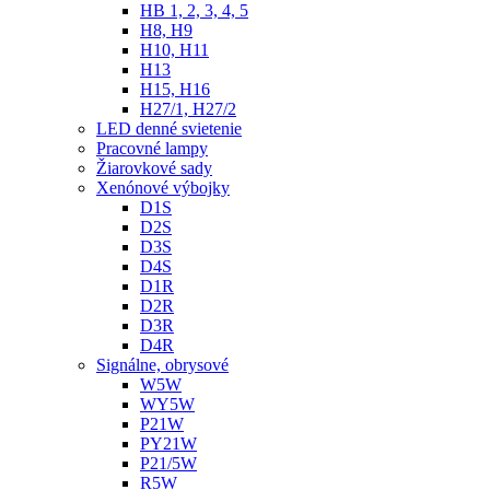
HB 1, 2, 3, 4, 5
H8, H9
H10, H11
H13
H15, H16
H27/1, H27/2
LED denné svietenie
Pracovné lampy
Žiarovkové sady
Xenónové výbojky
D1S
D2S
D3S
D4S
D1R
D2R
D3R
D4R
Signálne, obrysové
W5W
WY5W
P21W
PY21W
P21/5W
R5W