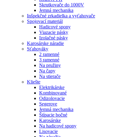
Skrutkovače do 1000V
Jemná mechanika
Inšpekčné zrkadielka a vyťahovače
Spojovací materiál
Hadicové spony
Viazacie pásky
Izolačné pásky
Karosárske náradie
Sťahováky
2 ramenné
3 ramenné
Na pružiny
Na čapy
Na stierače
Kliešte
Elektrikárske
Kombinované
Odizolovacie
Segerove
Jemná mechanika
Štípacie bočné
Karosárske
Na hadicové spony
Lisovacie
Na závažia