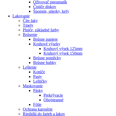
Oživovač pneumatík
Čističe diskov
Špongie, utierky, kefy
Lakovanie
Číre laky
Tmely
Plniče, základné farby
Brúsenie
Brúsne papiere
Kruhové výseky
Kruhový výsek 125mm
Kruhový výsek 150mm
Brúsne pomôcky
Brúsne hubky
Leštenie
Kotúče
Pasty
Leštičky
Maskovanie
Pásky
Prekrývacie
Obojstranné
Fólie
Ochrana karosérie
Riedidlá do farieb a lakov