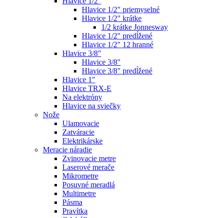
Hlavice 1/2"
Hlavice 1/2" priemyselné
Hlavice 1/2" krátke
1/2 krátke Jonnesway
Hlavice 1/2" predĺžené
Hlavice 1/2" 12 hranné
Hlavice 3/8"
Hlavice 3/8"
Hlavice 3/8" predĺžené
Hlavice 1"
Hlavice TRX-E
Na elektróny
Hlavice na sviečky
Nože
Ulamovacie
Zatváracie
Elektrikárske
Meracie náradie
Zvinovacie metre
Laserové merače
Mikrometre
Posuvné meradlá
Multimetre
Pásma
Pravítka