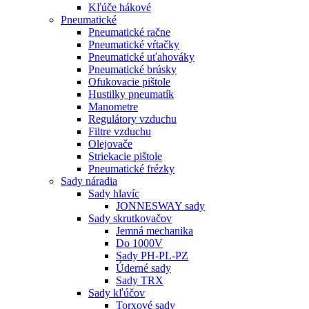
Kľúče hákové
Pneumatické
Pneumatické račne
Pneumatické vŕtačky
Pneumatické uťahováky
Pneumatické brúsky
Ofukovacie pištole
Hustilky pneumatík
Manometre
Regulátory vzduchu
Filtre vzduchu
Olejovače
Striekacie pištole
Pneumatické frézky
Sady náradia
Sady hlavíc
JONNESWAY sady
Sady skrutkovačov
Jemná mechanika
Do 1000V
Sady PH-PL-PZ
Úderné sady
Sady TRX
Sady kľúčov
Torxové sady