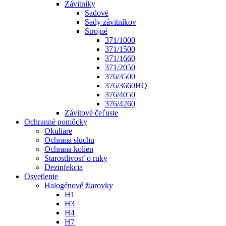
Závitníky
Sadové
Sady závitníkov
Strojné
371/1000
371/1500
371/1660
371/2050
376/3500
376/3660HQ
376/4050
376/4260
Závitové čeľuste
Ochranné pomôcky
Okuliare
Ochrana sluchu
Ochrana kolien
Starostlivosť o ruky
Dezinfekcia
Osvetlenie
Halogénové žiarovky
H1
H3
H4
H7