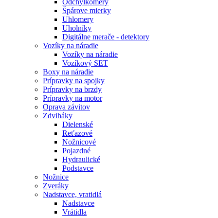
Odchýlkomery
Špárove mierky
Uhlomery
Uholníky
Digitálne merače - detektory
Vozíky na náradie
Vozíky na náradie
Vozíkový SET
Boxy na náradie
Prípravky na spojky
Prípravky na brzdy
Prípravky na motor
Oprava závitov
Zdviháky
Dielenské
Reťazové
Nožnicové
Pojazdné
Hydraulické
Podstavce
Nožnice
Zveráky
Nadstavce, vratidlá
Nadstavce
Vrátidla