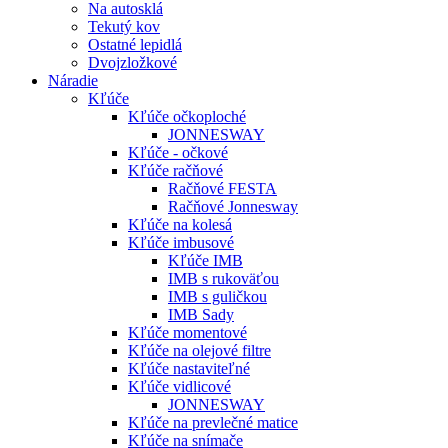
Na autosklá
Tekutý kov
Ostatné lepidlá
Dvojzložkové
Náradie
Kľúče
Kľúče očkoploché
JONNESWAY
Kľúče - očkové
Kľúče račňové
Račňové FESTA
Račňové Jonnesway
Kľúče na kolesá
Kľúče imbusové
Kľúče IMB
IMB s rukoväťou
IMB s guličkou
IMB Sady
Kľúče momentové
Kľúče na olejové filtre
Kľúče nastaviteľné
Kľúče vidlicové
JONNESWAY
Kľúče na prevlečné matice
Kľúče na snímače