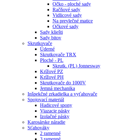
Očko - ploché sady
Račňové sady
Vidlicové sady
Na prevlečné matice
Očkové sady
Sady kliešti
Sady bitov
Skrutkovače
Úderné
Skrutkovače TRX
Ploché - PL
Skrutk. (PL) Jonnesway
Krížové PZ
Krížové PH
Skrutkovače do 1000V
Jemná mechanika
Inšpekčné zrkadielka a vyťahovače
Spojovací materiál
Hadicové spony
Viazacie pásky
Izolačné pásky
Karosárske náradie
Sťahováky
2 ramenné
3 ramenné