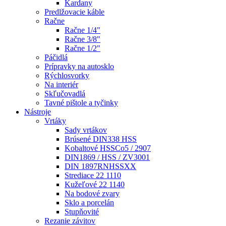
Kardany
Predlžovacie káble
Račne
Račne 1/4"
Račne 3/8"
Račne 1/2"
Páčidlá
Prípravky na autosklo
Rýchlosvorky
Na interiér
Skľučovadlá
Tavné pištole a tyčinky
Nástroje
Vrtáky
Sady vrtákov
Brúsené DIN338 HSS
Kobaltové HSSCo5 / 2907
DIN1869 / HSS / ZV3001
DIN 1897RNHSSXX
Strediace 22 1110
Kužeľové 22 1140
Na bodové zvary
Sklo a porcelán
Stupňovité
Rezanie závitov