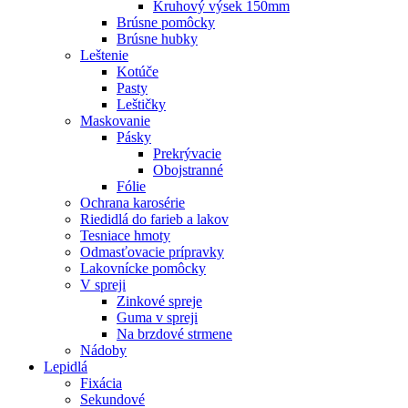
Kruhový výsek 150mm
Brúsne pomôcky
Brúsne hubky
Leštenie
Kotúče
Pasty
Leštičky
Maskovanie
Pásky
Prekrývacie
Obojstranné
Fólie
Ochrana karosérie
Riedidlá do farieb a lakov
Tesniace hmoty
Odmasťovacie prípravky
Lakovnícke pomôcky
V spreji
Zinkové spreje
Guma v spreji
Na brzdové strmene
Nádoby
Lepidlá
Fixácia
Sekundové