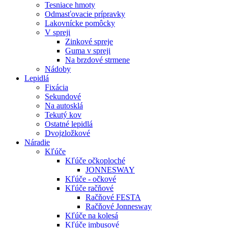
Tesniace hmoty
Odmasťovacie prípravky
Lakovnícke pomôcky
V spreji
Zinkové spreje
Guma v spreji
Na brzdové strmene
Nádoby
Lepidlá
Fixácia
Sekundové
Na autosklá
Tekutý kov
Ostatné lepidlá
Dvojzložkové
Náradie
Kľúče
Kľúče očkoploché
JONNESWAY
Kľúče - očkové
Kľúče račňové
Račňové FESTA
Račňové Jonnesway
Kľúče na kolesá
Kľúče imbusové