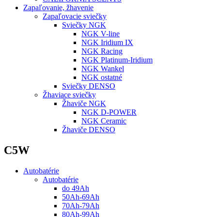
Zapaľovanie, žhavenie
Zapaľovacie sviečky
Sviečky NGK
NGK V-line
NGK Iridium IX
NGK Racing
NGK Platinum-Iridium
NGK Wankel
NGK ostatné
Sviečky DENSO
Žhaviace sviečky
Žhaviče NGK
NGK D-POWER
NGK Ceramic
Žhaviče DENSO
C5W
Autobatérie
Autobatérie
do 49Ah
50Ah-69Ah
70Ah-79Ah
80Ah-99Ah