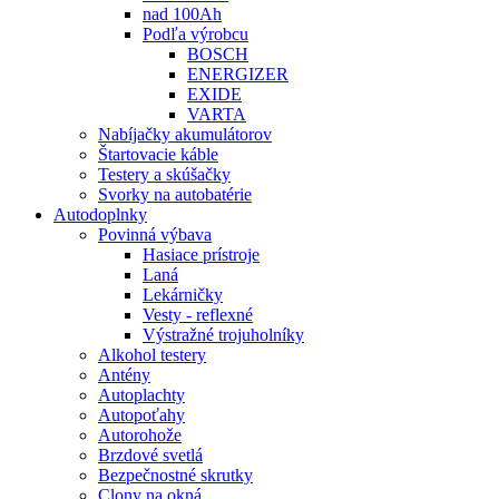
nad 100Ah
Podľa výrobcu
BOSCH
ENERGIZER
EXIDE
VARTA
Nabíjačky akumulátorov
Štartovacie káble
Testery a skúšačky
Svorky na autobatérie
Autodoplnky
Povinná výbava
Hasiace prístroje
Laná
Lekárničky
Vesty - reflexné
Výstražné trojuholníky
Alkohol testery
Antény
Autoplachty
Autopoťahy
Autorohože
Brzdové svetlá
Bezpečnostné skrutky
Clony na okná