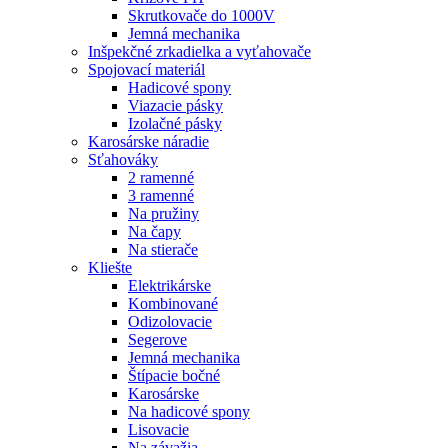
Skrutkovače do 1000V
Jemná mechanika
Inšpekčné zrkadielka a vyťahovače
Spojovací materiál
Hadicové spony
Viazacie pásky
Izolačné pásky
Karosárske náradie
Sťahováky
2 ramenné
3 ramenné
Na pružiny
Na čapy
Na stierače
Kliešte
Elektrikárske
Kombinované
Odizolovacie
Segerove
Jemná mechanika
Štípacie bočné
Karosárske
Na hadicové spony
Lisovacie
Na závažia