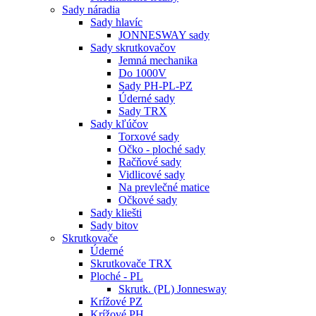
Sady náradia
Sady hlavíc
JONNESWAY sady
Sady skrutkovačov
Jemná mechanika
Do 1000V
Sady PH-PL-PZ
Úderné sady
Sady TRX
Sady kľúčov
Torxové sady
Očko - ploché sady
Račňové sady
Vidlicové sady
Na prevlečné matice
Očkové sady
Sady kliešti
Sady bitov
Skrutkovače
Úderné
Skrutkovače TRX
Ploché - PL
Skrutk. (PL) Jonnesway
Krížové PZ
Krížové PH