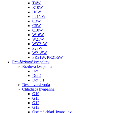
T4W
R10W
H6W
P21/4W
C3W
C5W
C10W
W16W
W21W
WY21W
P27W
W21/5W
PR21W, PR21/5W
Prevádzkové kvapaliny
Brzdová kvapalina
Dot 3
Dot 4
Dot 5,1
Destilovaná voda
Chladiaca kvapalina
G10
G11
G12
G13
Ostatné chlad. kvapaliny