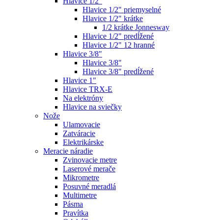
Hlavice 1/2"
Hlavice 1/2" priemyselné
Hlavice 1/2" krátke
1/2 krátke Jonnesway
Hlavice 1/2" predĺžené
Hlavice 1/2" 12 hranné
Hlavice 3/8"
Hlavice 3/8"
Hlavice 3/8" predĺžené
Hlavice 1"
Hlavice TRX-E
Na elektróny
Hlavice na sviečky
Nože
Ulamovacie
Zatváracie
Elektrikárske
Meracie náradie
Zvinovacie metre
Laserové merače
Mikrometre
Posuvné meradlá
Multimetre
Pásma
Pravítka