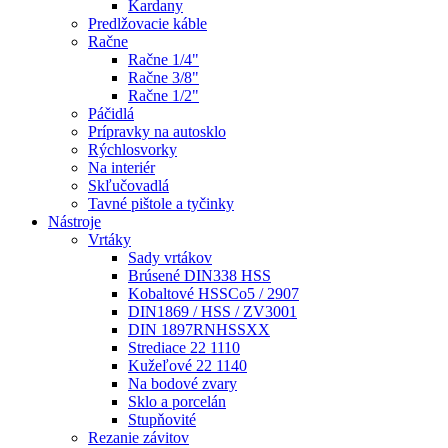
Kardany
Predlžovacie káble
Račne
Račne 1/4"
Račne 3/8"
Račne 1/2"
Páčidlá
Prípravky na autosklo
Rýchlosvorky
Na interiér
Skľučovadlá
Tavné pištole a tyčinky
Nástroje
Vrtáky
Sady vrtákov
Brúsené DIN338 HSS
Kobaltové HSSCo5 / 2907
DIN1869 / HSS / ZV3001
DIN 1897RNHSSXX
Strediace 22 1110
Kužeľové 22 1140
Na bodové zvary
Sklo a porcelán
Stupňovité
Rezanie závitov