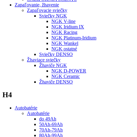
Zapaľovanie, žhavenie
Zapaľovacie sviečky
Sviečky NGK
NGK V-line
NGK Iridium IX
NGK Racing
NGK Platinum-Iridium
NGK Wankel
NGK ostatné
Sviečky DENSO
Žhaviace sviečky
Žhaviče NGK
NGK D-POWER
NGK Ceramic
Žhaviče DENSO
H4
Autobatérie
Autobatérie
do 49Ah
50Ah-69Ah
70Ah-79Ah
80Ah-99Ah