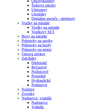
Odchýlkomery
Špárove mierky
Uhlomery
Uholníky
Digitálne merače - detektory
Vozíky na náradie
Vozíky na náradie
Vozíkový SET
Boxy na náradie
Prípravky na spojky
Prípravky na brzdy
Prípravky na motor
Oprava závitov
Zdviháky
Dielenské
Reťazové
Nožnicové
Pojazdné
Hydraulické
Podstavce
Nožnice
Zveráky
Nadstavce, vratidlá
Nadstavce
Vrátidla