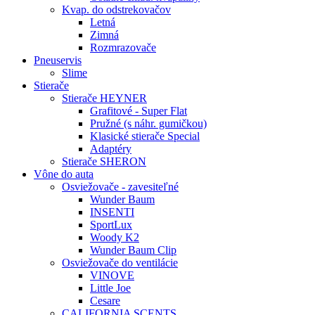
Kvap. do odstrekovačov
Letná
Zimná
Rozmrazovače
Pneuservis
Slime
Stierače
Stierače HEYNER
Grafitové - Super Flat
Pružné (s náhr. gumičkou)
Klasické stierače Special
Adaptéry
Stierače SHERON
Vône do auta
Osviežovače - zavesiteľné
Wunder Baum
INSENTI
SportLux
Woody K2
Wunder Baum Clip
Osviežovače do ventilácie
VINOVE
Little Joe
Cesare
CALIFORNIA SCENTS