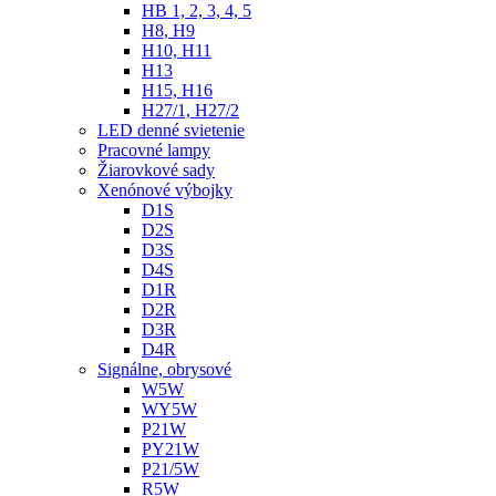
HB 1, 2, 3, 4, 5
H8, H9
H10, H11
H13
H15, H16
H27/1, H27/2
LED denné svietenie
Pracovné lampy
Žiarovkové sady
Xenónové výbojky
D1S
D2S
D3S
D4S
D1R
D2R
D3R
D4R
Signálne, obrysové
W5W
WY5W
P21W
PY21W
P21/5W
R5W