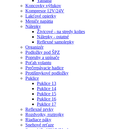
Yamaha
Koncovky výfukov
Kompresor 12V/24V
Lakťové opierky
Meniče napätia
Nálepky
Živicové - na stredy kolies
Nálepky - ostatné
Reflexné samolepky
Organizér
Podložky pod ŠPZ
Popruhy a upínače
Poťah volantu
Prečerpávacie hadice
Protišmykové podložky
Puklice
Puklice 13
Puklice 14
Puklice 15
Puklice 16
Puklice 17
Reflexné prvky
Rozdvojky, roztrojky
Riadiace páky
Snehové reťaze