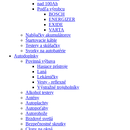
nad 100Ah
Podľa výrobcu
BOSCH
ENERGIZER
EXIDE
VARTA
Nabíjačky akumulátorov
Štartovacie káble
Testery a skúšačky
Svorky na autobatérie
Autodoplnky
Povinná výbava
Hasiace prístroje
Laná
Lekárničky
Vesty - reflexné
Výstražné trojuholníky
Alkohol testery
Antény
Autoplachty
Autopoťahy
Autorohože
Brzdové svetlá
Bezpečnostné skrutky
Clony na okná