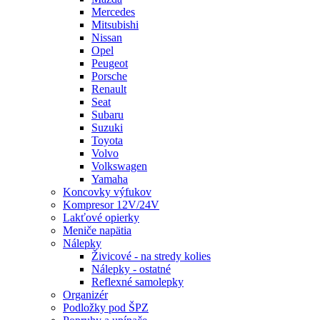
Mercedes
Mitsubishi
Nissan
Opel
Peugeot
Porsche
Renault
Seat
Subaru
Suzuki
Toyota
Volvo
Volkswagen
Yamaha
Koncovky výfukov
Kompresor 12V/24V
Lakťové opierky
Meniče napätia
Nálepky
Živicové - na stredy kolies
Nálepky - ostatné
Reflexné samolepky
Organizér
Podložky pod ŠPZ