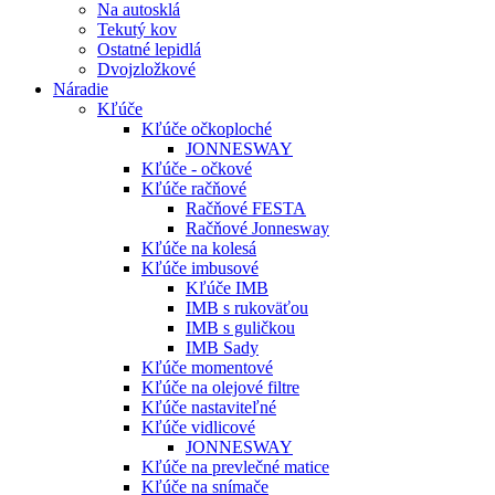
Na autosklá
Tekutý kov
Ostatné lepidlá
Dvojzložkové
Náradie
Kľúče
Kľúče očkoploché
JONNESWAY
Kľúče - očkové
Kľúče račňové
Račňové FESTA
Račňové Jonnesway
Kľúče na kolesá
Kľúče imbusové
Kľúče IMB
IMB s rukoväťou
IMB s guličkou
IMB Sady
Kľúče momentové
Kľúče na olejové filtre
Kľúče nastaviteľné
Kľúče vidlicové
JONNESWAY
Kľúče na prevlečné matice
Kľúče na snímače