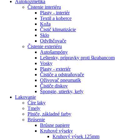
Autokozmetika
Čistenie interiéru
Plasty - interiér
Textil a koberce
Koža
Čistič klimatizácie
Sklo
Odvlhčovače
Čistenie exteriéru
Autošampóny
Leštenky, prípravky proti škrabancom
Vosky
Plasty - exteriér
Čističe a odstraňovače
Oživovač pneumatík
Čističe diskov
Špongie, utierky, kefy
Lakovanie
Číre laky
Tmely
Plniče, základné farby
Brúsenie
Brúsne papiere
Kruhové výseky
Kruhový výsek 125mm