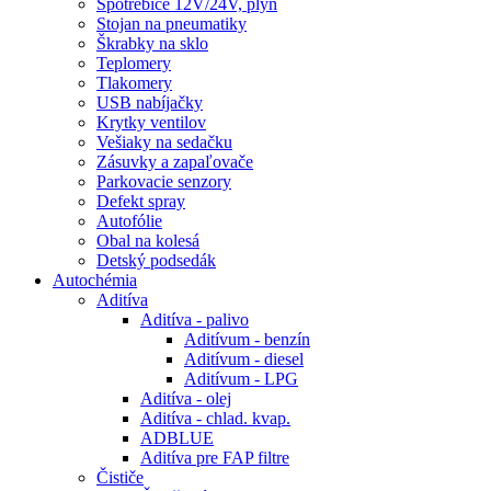
Spotrebiče 12V/24V, plyn
Stojan na pneumatiky
Škrabky na sklo
Teplomery
Tlakomery
USB nabíjačky
Krytky ventilov
Vešiaky na sedačku
Zásuvky a zapaľovače
Parkovacie senzory
Defekt spray
Autofólie
Obal na kolesá
Detský podsedák
Autochémia
Aditíva
Aditíva - palivo
Aditívum - benzín
Aditívum - diesel
Aditívum - LPG
Aditíva - olej
Aditíva - chlad. kvap.
ADBLUE
Aditíva pre FAP filtre
Čističe