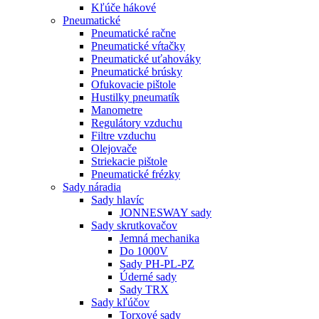
Kľúče hákové
Pneumatické
Pneumatické račne
Pneumatické vŕtačky
Pneumatické uťahováky
Pneumatické brúsky
Ofukovacie pištole
Hustilky pneumatík
Manometre
Regulátory vzduchu
Filtre vzduchu
Olejovače
Striekacie pištole
Pneumatické frézky
Sady náradia
Sady hlavíc
JONNESWAY sady
Sady skrutkovačov
Jemná mechanika
Do 1000V
Sady PH-PL-PZ
Úderné sady
Sady TRX
Sady kľúčov
Torxové sady