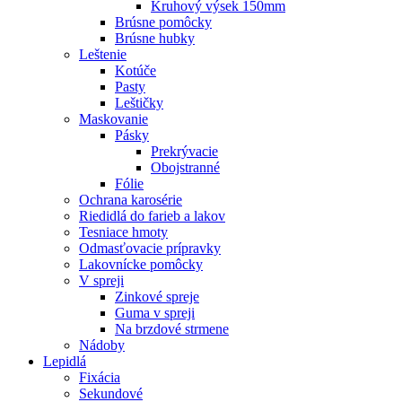
Kruhový výsek 150mm
Brúsne pomôcky
Brúsne hubky
Leštenie
Kotúče
Pasty
Leštičky
Maskovanie
Pásky
Prekrývacie
Obojstranné
Fólie
Ochrana karosérie
Riedidlá do farieb a lakov
Tesniace hmoty
Odmasťovacie prípravky
Lakovnícke pomôcky
V spreji
Zinkové spreje
Guma v spreji
Na brzdové strmene
Nádoby
Lepidlá
Fixácia
Sekundové