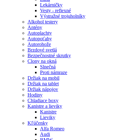
Lekárničky
Vesty - reflexné
Výstražné trojuholníky
Alkohol testery
Antény
Autoplachty
Autopoťahy
Autorohože
Brzdové svetlá
Bezpečnostné skrutky
Clony na okná
Slnečná
Proti námraze
Držiak na mobil
Držiak na tablet
Držiak nápojov
Hodiny
Chladiace boxy
Kanistre a lieviky
Kanistre
Lieviky
Kľúčenky
Alfa Romeo
Audi
BMW