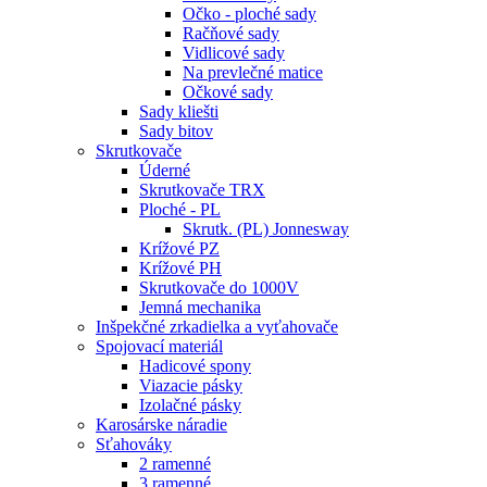
Očko - ploché sady
Račňové sady
Vidlicové sady
Na prevlečné matice
Očkové sady
Sady kliešti
Sady bitov
Skrutkovače
Úderné
Skrutkovače TRX
Ploché - PL
Skrutk. (PL) Jonnesway
Krížové PZ
Krížové PH
Skrutkovače do 1000V
Jemná mechanika
Inšpekčné zrkadielka a vyťahovače
Spojovací materiál
Hadicové spony
Viazacie pásky
Izolačné pásky
Karosárske náradie
Sťahováky
2 ramenné
3 ramenné