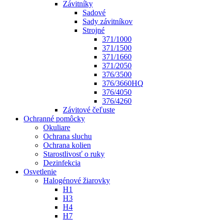
Závitníky
Sadové
Sady závitníkov
Strojné
371/1000
371/1500
371/1660
371/2050
376/3500
376/3660HQ
376/4050
376/4260
Závitové čeľuste
Ochranné pomôcky
Okuliare
Ochrana sluchu
Ochrana kolien
Starostlivosť o ruky
Dezinfekcia
Osvetlenie
Halogénové žiarovky
H1
H3
H4
H7