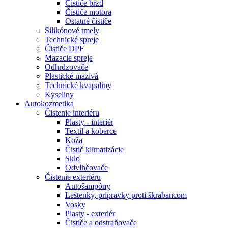
Čističe bŕzd
Čističe motora
Ostatné čističe
Silikónové tmely
Technické spreje
Čističe DPF
Mazacie spreje
Odhrdzovače
Plastické mazivá
Technické kvapaliny
Kyseliny
Autokozmetika
Čistenie interiéru
Plasty - interiér
Textil a koberce
Koža
Čistič klimatizácie
Sklo
Odvlhčovače
Čistenie exteriéru
Autošampóny
Leštenky, prípravky proti škrabancom
Vosky
Plasty - exteriér
Čističe a odstraňovače