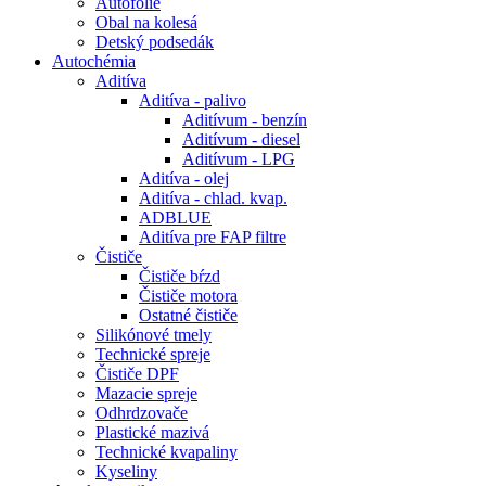
Autofólie
Obal na kolesá
Detský podsedák
Autochémia
Aditíva
Aditíva - palivo
Aditívum - benzín
Aditívum - diesel
Aditívum - LPG
Aditíva - olej
Aditíva - chlad. kvap.
ADBLUE
Aditíva pre FAP filtre
Čističe
Čističe bŕzd
Čističe motora
Ostatné čističe
Silikónové tmely
Technické spreje
Čističe DPF
Mazacie spreje
Odhrdzovače
Plastické mazivá
Technické kvapaliny
Kyseliny