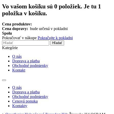
Vo vašom košíku sú
0
položiek.
Je tu 1
položka v košíku.
Cena produktov:
Cena dopravy:
bude určená v pokladni
Spolu
Pokračovať v nákupe
Pokračujte k pokladni
Hľadať
Kategórie
O nás
Doprava a platba
Obchodné podmienky
Kontakt
Toggle
navigation
O nás
Doprava a platba
Obchodné podmienky
Cenová ponuka
Kontakty