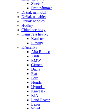
Slnečná
Proti námraze
Držiak na mobil
Držiak na tablet
Držiak nápojov
Hodiny
Chladiace boxy
Kanistre a lieviky
Kanistre
Lieviky
Kľúčenky
Alfa Romeo
Audi
BMW
Citroen
Dacia
Fiat
Ford
Honda
Hyundai
Kawasaki
KIA
Land Rover
Lexus
Mazda