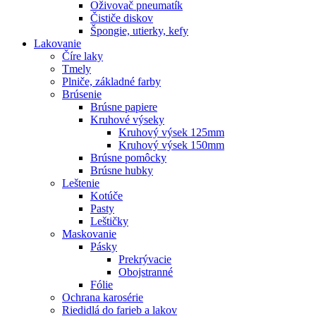
Oživovač pneumatík
Čističe diskov
Špongie, utierky, kefy
Lakovanie
Číre laky
Tmely
Plniče, základné farby
Brúsenie
Brúsne papiere
Kruhové výseky
Kruhový výsek 125mm
Kruhový výsek 150mm
Brúsne pomôcky
Brúsne hubky
Leštenie
Kotúče
Pasty
Leštičky
Maskovanie
Pásky
Prekrývacie
Obojstranné
Fólie
Ochrana karosérie
Riedidlá do farieb a lakov