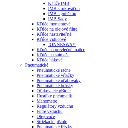
Kľúče IMB
IMB s rukoväťou
IMB s guličkou
IMB Sady
Kľúče momentové
Kľúče na olejové filtre
Kľúče nastaviteľné
Kľúče vidlicové
JONNESWAY
Kľúče na prevlečné matice
Kľúče na snímače
Kľúče hákové
Pneumatické
Pneumatické račne
Pneumatické vŕtačky
Pneumatické uťahováky
Pneumatické brúsky
Ofukovacie pištole
Hustilky pneumatík
Manometre
Regulátory vzduchu
Filtre vzduchu
Olejovače
Striekacie pištole
Pneumatické frézky