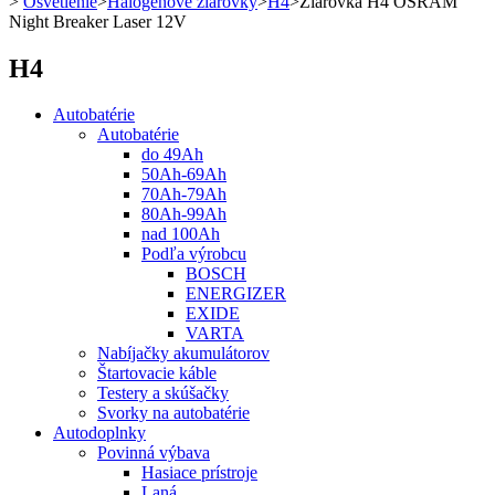
>
Osvetlenie
>
Halogénové žiarovky
>
H4
>
Žiarovka H4 OSRAM
Night Breaker Laser 12V
H4
Autobatérie
Autobatérie
do 49Ah
50Ah-69Ah
70Ah-79Ah
80Ah-99Ah
nad 100Ah
Podľa výrobcu
BOSCH
ENERGIZER
EXIDE
VARTA
Nabíjačky akumulátorov
Štartovacie káble
Testery a skúšačky
Svorky na autobatérie
Autodoplnky
Povinná výbava
Hasiace prístroje
Laná