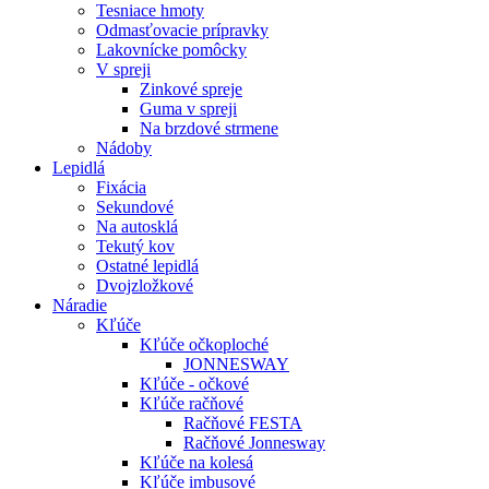
Tesniace hmoty
Odmasťovacie prípravky
Lakovnícke pomôcky
V spreji
Zinkové spreje
Guma v spreji
Na brzdové strmene
Nádoby
Lepidlá
Fixácia
Sekundové
Na autosklá
Tekutý kov
Ostatné lepidlá
Dvojzložkové
Náradie
Kľúče
Kľúče očkoploché
JONNESWAY
Kľúče - očkové
Kľúče račňové
Račňové FESTA
Račňové Jonnesway
Kľúče na kolesá
Kľúče imbusové