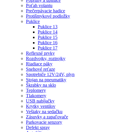
Popruhy a upínače
Poťah volantu
Prečerpávacie hadice
Protišmykové podložky
Puklice
Puklice 13
Puklice 14
Puklice 15
Puklice 16
Puklice 17
Reflexné prvky
Rozdvojky, roztrojky
Riadiace páky
Snehové reťaze
Spotrebiče 12V/24V, plyn
Stojan na pneumatiky
Škrabky na sklo
Teplomery
Tlakomery
USB nabíjačky
Krytky ventilov
Vešiaky na sedačku
Zásuvky a zapaľovače
Parkovacie senzory
Defekt spray